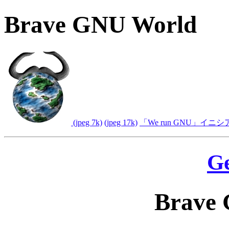
Brave GNU World
(jpeg 7k)
(jpeg 17k)
「We run GNU」イ
G
Brave