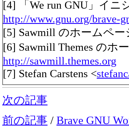
[4] 「We run GNU」
http://www.gnu.org/brave-g
[5] Sawmill のホームペー
[6] Sawmill Themes 
http://sawmill.themes.org
[7] Stefan Carstens <
stefan
次の記事
前の記事
/
Brave GNU