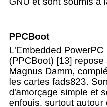
GNU et sont soumis à 
PPCBoot
L'Embedded PowerPC L
(PPCBoot) [13] repose 
Magnus Damm, complét
les cartes fads823. Son 
d'amorçage simple et s
enfouis, surtout autou