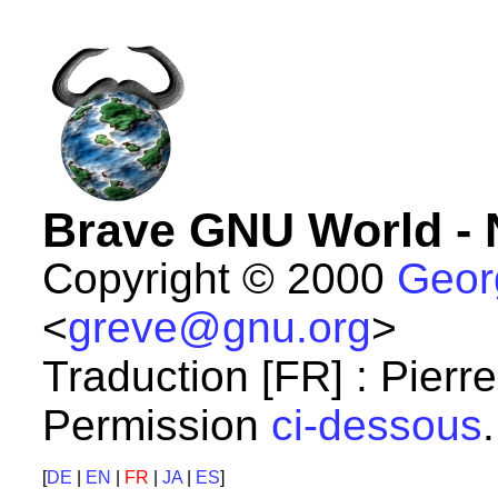
Brave GNU World -
Copyright © 2000
Geor
<
greve@gnu.org
>
Traduction [FR] : Pierre
Permission
ci-dessous
.
[
DE
|
EN
|
FR
|
JA
|
ES
]