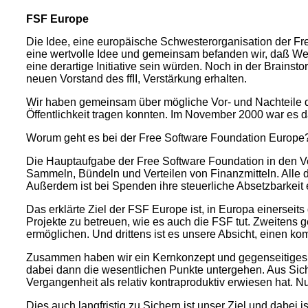
FSF Europe
Die Idee, eine europäische Schwesterorganisation der Fre
eine wertvolle Idee und gemeinsam befanden wir, daß Wer
eine derartige Initiative sein würden. Noch in der Brains
neuen Vorstand des ffII, Verstärkung erhalten.
Wir haben gemeinsam über mögliche Vor- und Nachteile di
Öffentlichkeit tragen konnten. Im November 2000 war es d
Worum geht es bei der Free Software Foundation Europe
Die Hauptaufgabe der Free Software Foundation in den Ver
Sammeln, Bündeln und Verteilen von Finanzmitteln. Alle d
Außerdem ist bei Spenden ihre steuerliche Absetzbarkeit e
Das erklärte Ziel der FSF Europe ist, in Europa einersei
Projekte zu betreuen, wie es auch die FSF tut. Zweitens g
ermöglichen. Und drittens ist es unsere Absicht, einen kom
Zusammen haben wir ein Kernkonzept und gegenseitiges Ve
dabei dann die wesentlichen Punkte untergehen. Aus Sicht 
Vergangenheit als relativ kontraproduktiv erwiesen hat. N
Dies auch langfristig zu Sichern ist unser Ziel und dabei i