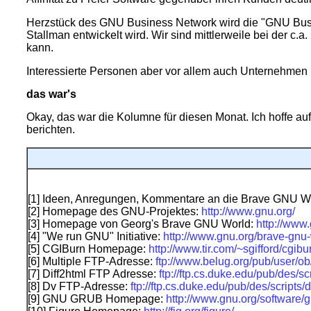
Herzstück des GNU Business Network wird die "GNU Busin
Stallman entwickelt wird. Wir sind mittlerweile bei der c.
kann.
Interessierte Personen aber vor allem auch Unternehmen mö
das war's
Okay, das war die Kolumne für diesen Monat. Ich hoffe au
berichten.
[1] Ideen, Anregungen, Kommentare an die Brave GNU W
[2] Homepage des GNU-Projektes:
http://www.gnu.org/
[3] Homepage von Georg's Brave GNU World:
http://www
[4] "We run GNU" Initiative:
http://www.gnu.org/brave-gnu
[5] CGIBurn Homepage:
http://www.tir.com/~sgifford/cgibu
[6] Multiple FTP-Adresse:
ftp://www.belug.org/pub/user/o
[7] Diff2html FTP Adresse:
ftp://ftp.cs.duke.edu/pub/des/scr
[8] Dv FTP-Adresse:
ftp://ftp.cs.duke.edu/pub/des/scripts/
[9] GNU GRUB Homepage:
http://www.gnu.org/software/g