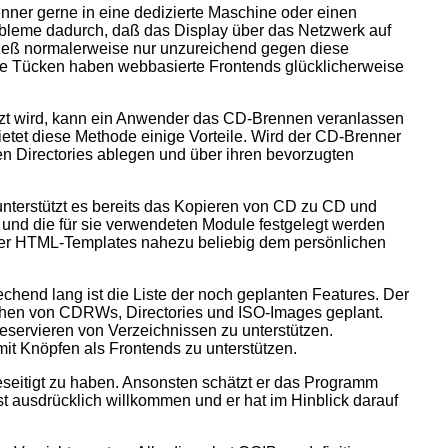
enner gerne in eine dedizierte Maschine oder einen
robleme dadurch, daß das Display über das Netzwerk auf
rozeß normalerweise nur unzureichend gegen diese
ese Tücken haben webbasierte Frontends glücklicherweise
tzt wird, kann ein Anwender das CD-Brennen veranlassen
etet diese Methode einige Vorteile. Wird der CD-Brenner
en Directories ablegen und über ihren bevorzugten
n unterstützt es bereits das Kopieren von CD zu CD und
 und die für sie verwendeten Module festgelegt werden
über HTML-Templates nahezu beliebig dem persönlichen
rechend lang ist die Liste der noch geplanten Features. Der
schen von CDRWs, Directories und ISO-Images geplant.
eservieren von Verzeichnissen zu unterstützen.
it Knöpfen als Frontends zu unterstützen.
eseitigt zu haben. Ansonsten schätzt er das Programm
ist ausdrücklich willkommen und er hat im Hinblick darauf