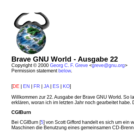
Brave GNU World - Ausgabe 22
Copyright © 2000
Georg C. F. Greve
<
greve@gnu.org
>
Permission statement
below
.
[
DE
|
EN
|
FR
|
JA
|
ES
|
KO
]
Willkommen zur 22. Ausgabe der Brave GNU World. So la
erklären, woran ich im letzten Jahr noch gearbeitet habe
CGIBurn
Bei CGIBurn [
5
] von Scott Gifford handelt es sich um ei
Maschinen die Benutzung eines gemeinsamen CD-Brenne