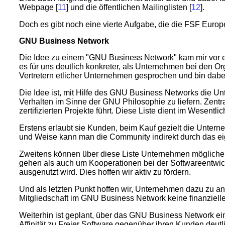
Webpage [
11
] und die öffentlichen Mailinglisten [
12
].
Doch es gibt noch eine vierte Aufgabe, die die FSF Euro
GNU Business Network
Die Idee zu einem "GNU Business Network" kam mir vor et
es für uns deutlich konkreter, als Unternehmen bei den Or
Vertretern etlicher Unternehmen gesprochen und bin dabe
Die Idee ist, mit Hilfe des GNU Business Networks die U
Verhalten im Sinne der GNU Philosophie zu liefern. Zentr
zertifizierten Projekte führt. Diese Liste dient im Wesentl
Erstens erlaubt sie Kunden, beim Kauf gezielt die Unter
und Weise kann man die Community indirekt durch das ei
Zweitens können über diese Liste Unternehmen mögliche P
gehen als auch um Kooperationen bei der Softwareentwickl
ausgenutzt wird. Dies hoffen wir aktiv zu fördern.
Und als letzten Punkt hoffen wir, Unternehmen dazu zu an
Mitgliedschaft im GNU Business Network keine finanzielle
Weiterhin ist geplant, über das GNU Business Network ein
Affinität zu Freier Software gegenüber ihren Kunden deut