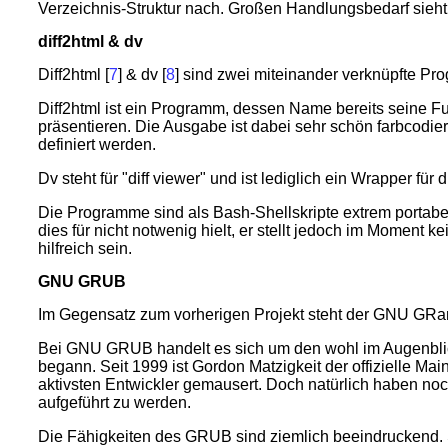
Verzeichnis-Struktur nach. Großen Handlungsbedarf sieht
diff2html & dv
Diff2html [
7
] & dv [
8
] sind zwei miteinander verknüpfte Pr
Diff2html ist ein Programm, dessen Name bereits seine F
präsentieren. Die Ausgabe ist dabei sehr schön farbcodi
definiert werden.
Dv steht für "diff viewer" und ist lediglich ein Wrapper fü
Die Programme sind als Bash-Shellskripte extrem portabe
dies für nicht notwenig hielt, er stellt jedoch im Moment
hilfreich sein.
GNU GRUB
Im Gegensatz zum vorherigen Projekt steht der GNU GRa
Bei GNU GRUB handelt es sich um den wohl im Augenblick 
begann. Seit 1999 ist Gordon Matzigkeit der offizielle M
aktivsten Entwickler gemausert. Doch natürlich haben noch
aufgeführt zu werden.
Die Fähigkeiten des GRUB sind ziemlich beeindruckend. So