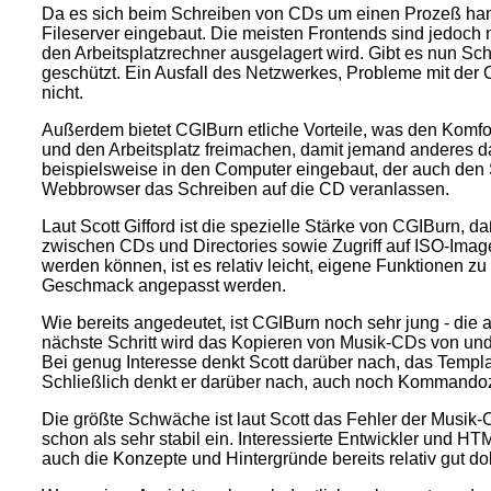
Da es sich beim Schreiben von CDs um einen Prozeß handel
Fileserver eingebaut. Die meisten Frontends sind jedoch
den Arbeitsplatzrechner ausgelagert wird. Gibt es nun Sc
geschützt. Ein Ausfall des Netzwerkes, Probleme mit der
nicht.
Außerdem bietet CGIBurn etliche Vorteile, was den Komf
und den Arbeitsplatz freimachen, damit jemand anderes da
beispielsweise in den Computer eingebaut, der auch den 
Webbrowser das Schreiben auf die CD veranlassen.
Laut Scott Gifford ist die spezielle Stärke von CGIBurn, d
zwischen CDs und Directories sowie Zugriff auf ISO-Image
werden können, ist es relativ leicht, eigene Funktione
Geschmack angepasst werden.
Wie bereits angedeutet, ist CGIBurn noch sehr jung - die a
nächste Schritt wird das Kopieren von Musik-CDs von un
Bei genug Interesse denkt Scott darüber nach, das Templa
Schließlich denkt er darüber nach, auch noch Kommandozei
Die größte Schwäche ist laut Scott das Fehler der Musik
schon als sehr stabil ein. Interessierte Entwickler und HT
auch die Konzepte und Hintergründe bereits relativ gut do