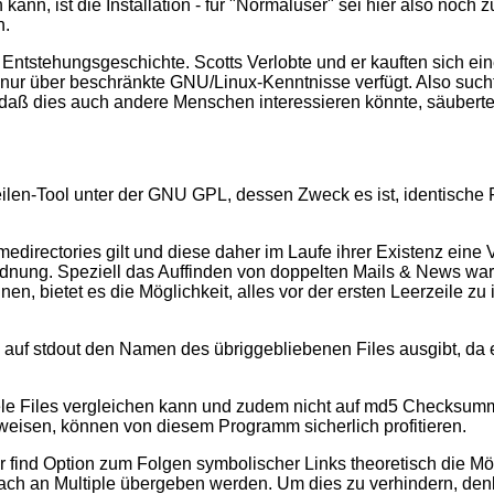
nn, ist die Installation - für "Normaluser" sei hier also noch zu
n.
 Entstehungsgeschichte. Scotts Verlobte und er kauften sich ein
nur über beschränkte GNU/Linux-Kenntnisse verfügt. Also sucht
daß dies auch andere Menschen interessieren könnte, säuberte 
ilen-Tool unter der GNU GPL, dessen Zweck es ist, identische 
directories gilt und diese daher im Laufe ihrer Existenz eine
rdnung. Speziell das Auffinden von doppelten Mails & News war
 bietet es die Möglichkeit, alles vor der ersten Leerzeile zu 
es auf stdout den Namen des übriggebliebenen Files ausgibt, d
le Files vergleichen kann und zudem nicht auf md5 Checksummen 
isen, können von diesem Programm sicherlich profitieren.
 find Option zum Folgen symbolischer Links theoretisch die Mög
ach an Multiple übergeben werden. Um dies zu verhindern, den