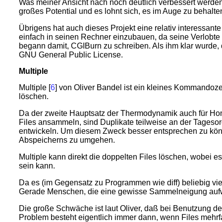
Was meiner Ansicht nach noch deutlich verbessert werden ka
großes Potential und es lohnt sich, es im Auge zu behalte
Übrigens hat auch dieses Projekt eine relativ interessante
einfach in seinen Rechner einzubauen, da seine Verlobte 
begann damit, CGIBurn zu schreiben. Als ihm klar wurde, 
GNU General Public License.
Multiple
Multiple [
6
] von Oliver Bandel ist ein kleines Kommandoze
löschen.
Da der zweite Hauptsatz der Thermodynamik auch für Home
Files ansammeln, sind Duplikate teilweise an der Tageso
entwickeln. Um diesem Zweck besser entsprechen zu können,
Abspeicherns zu umgehen.
Multiple kann direkt die doppelten Files löschen, wobei 
sein kann.
Da es (im Gegensatz zu Programmen wie diff) beliebig vie
Gerade Menschen, die eine gewisse Sammelneigung aufwe
Die große Schwäche ist laut Oliver, daß bei Benutzung der
Problem besteht eigentlich immer dann, wenn Files mehrf