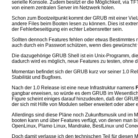
serielle Konsole. Zudem besitzt er die Möglichkeit, via 
von einem zentralen Server im Netzwerk holen.
Schon zum Bootzeitpunkt kommt der GRUB mit einer Viel
andere Files beim Booten lesen zu können. Dies ist extr
der Fehlerbeseitigung ein echter Lebensretter sein.
Sollten dennoch Features fehlen oder etwas Bestimmtes n
auch durch ein Passwort schützen, wenn dies gewünscht 
Die dazugehörige GRUB Shell ist ein Unix-Programm, d
dadurch wird es möglich, neue Features zu testen, ohne 
Momentan befindet sich der GRUB kurz vor seiner 1.0 R
Stabilität und Bugfixes.
Nach der 1.0 Release ist eine neue Infrastruktur namens
F
gangbar erweisen, so würde es dem GRUB im Wesentliche
Figure scheint einiges darauf hinzudeuten, daß der GRUB
der sich mit Hilfe von Modulen selber erweitert oder aber
Allerdings sind diese Pläne noch Zukunftsmusik und im M
booten kann und über Features verfügt, von denen man bi
OpenLinux, Plamo Linux, Mandrake, BestLinux und Conect
Doch damit verlasse ich den technischen Teil für diese