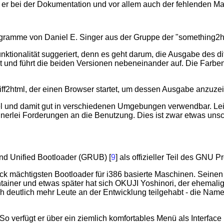
 er bei der Dokumentation und vor allem auch der fehlenden M
ogramme von Daniel E. Singer aus der Gruppe der "something2ht
unktionalität suggeriert, denn es geht darum, die Ausgabe de
ert und führt die beiden Versionen nebeneinander auf. Die Far
r diff2html, der einen Browser startet, um dessen Ausgabe anzuze
l und damit gut in verschiedenen Umgebungen verwendbar. Leider
 keinerlei Forderungen an die Benutzung. Dies ist zwar etwas un
nd Unified Bootloader (GRUB) [
9
] als offizieller Teil des GNU
mächtigsten Bootloader für i386 basierte Maschinen. Seinen An
aintainer und etwas später hat sich OKUJI Yoshinori, der ehema
 deutlich mehr Leute an der Entwicklung teilgehabt - die Namen 
 verfügt er über ein ziemlich komfortables Menü als Interface 