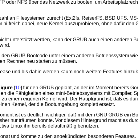
TFTP oder NFS über das Netzwerk zu booten, um Arbeitsplatzrech
zahl an Filesystemen zurecht (Ext2fs, ReiserFS, BSD UFS, M
em hilfreich dabei, neue Kernel auszuprobieren, ohne dafür de
icht unterstützt werden, kann der GRUB auch einen anderen Boot
wird.
ie den GRUB Bootcode unter einem anderen Betriebssystem wi
den Rechner neu starten zu müssen.
elease und bis dahin werden kaum noch weitere Features hinz
igure
[
10
] für den GRUB geplant, an der im Moment bereits Gord
n die Fähigkeiten eines mini-Betriebssystems mit Compiler, 
 zu einem eigenen Kernel wird. Der Hauptgrund ist, daß es du
 einen Kernel, der die Bootumgebung komplett ersetzt.
oment ist es deutlich wichtiger, daß mit dem GNU GRUB ein Bo
sher nur träumen konnte. Vor diesem Hintergrund macht es durc
iva Linux ihn bereits defaultmäßig benutzen.
n Monat und komme zu den angekündigten besonderen Features.