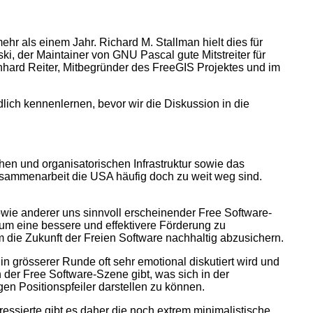
hr als einem Jahr. Richard M. Stallman hielt dies für
, der Maintainer von GNU Pascal gute Mitstreiter für
rnhard Reiter, Mitbegründer des FreeGIS Projektes und im
ich kennenlernen, bevor wir die Diskussion in die
hen und organisatorischen Infrastruktur sowie das
Zusammenarbeit die USA häufig doch zu weit weg sind.
owie anderer uns sinnvoll erscheinender Free Software-
, um eine bessere und effektivere Förderung zu
um die Zukunft der Freien Software nachhaltig abzusichern.
grösserer Runde oft sehr emotional diskutiert wird und
n der Free Software-Szene gibt, was sich in der
gen Positionspfeiler darstellen zu können.
teressierte gibt es daher die noch extrem minimalistische