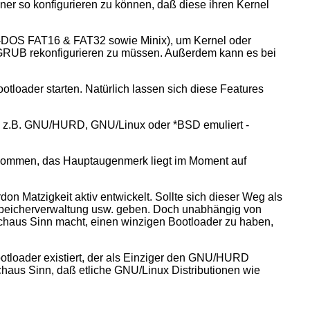
ner so konfigurieren zu können, daß diese ihren Kernel
S-DOS FAT16 & FAT32 sowie Minix), um Kernel oder
n GRUB rekonfigurieren zu müssen. Außerdem kann es bei
loader starten. Natürlich lassen sich diese Features
e z.B. GNU/HURD, GNU/Linux oder *BSD emuliert -
ukommen, das Hauptaugenmerk liegt im Moment auf
on Matzigkeit aktiv entwickelt. Sollte sich dieser Weg als
Speicherverwaltung usw. geben. Doch unabhängig von
rchaus Sinn macht, einen winzigen Bootloader zu haben,
otloader existiert, der als Einziger den GNU/HURD
haus Sinn, daß etliche GNU/Linux Distributionen wie