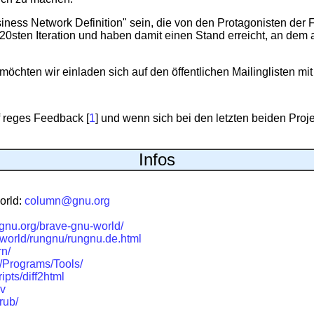
ess Network Definition" sein, die von den Protagonisten der
a. 20sten Iteration und haben damit einen Stand erreicht, an de
chten wir einladen sich auf den öffentlichen Mailinglisten mit
f reges Feedback [
1
] und wenn sich bei den letzten beiden Pro
Infos
orld:
column@gnu.org
.gnu.org/brave-gnu-world/
-world/rungnu/rungnu.de.html
rn/
b/Programs/Tools/
ipts/diff2html
dv
rub/