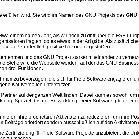
pe erfüllen wird. Sie wird im Namen des GNU Projekts das
GNU 
wa einem halben Jahr, als wir noch zu dritt über die FSF Euro
ganisatoren fragten, ob es etwas in der Art gäbe. Als zusätzlich
i auf außerordentlich positive Resonanz gestoßen.
nternehmen und das GNU Projekt stärker miteinander zu vernet
ale Stelle wird die Webseite werden, auf der das GNU Business N
ichen drei Funkionen.
nehmen zu bevorzugen, die sich für Freie Software engagieren u
gene Kaufverhalten unterstützen.
artner auf der ganzen Welt finden. Dabei kann es sowohl um mö
ung. Speziell bei der Entwicklung Freier Software gibt es ein g
imieren, ihre proprietären Aktivitäten zu reduzieren, um ihre P
n Beiträge erfordert sondern ausschließlich auf den Aktivitäten
e Zertifizierung für Freie Software Projekte anzubieten, die 
lich zu machen.