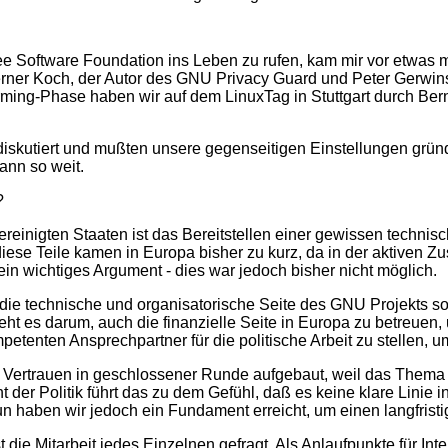
e Software Foundation ins Leben zu rufen, kam mir vor etwas me
ner Koch, der Autor des GNU Privacy Guard und Peter Gerwinski
torming-Phase haben wir auf dem LinuxTag in Stuttgart durch Be
skutiert und mußten unsere gegenseitigen Einstellungen gründl
ann so weit.
?
einigten Staaten ist das Bereitstellen einer gewissen technisc
iese Teile kamen in Europa bisher zu kurz, da in der aktiven 
in wichtiges Argument - dies war jedoch bisher nicht möglich.
ts die technische und organisatorische Seite des GNU Projekts s
eht es darum, auch die finanzielle Seite in Europa zu betreuen
petenten Ansprechpartner für die politische Arbeit zu stellen, 
rtrauen in geschlossener Runde aufgebaut, weil das Thema in 
der Politik führt das zu dem Gefühl, daß es keine klare Linie i
un haben wir jedoch ein Fundament erreicht, um einen langfristi
st die Mitarbeit jedes Einzelnen gefragt. Als Anlaufpunkte für In