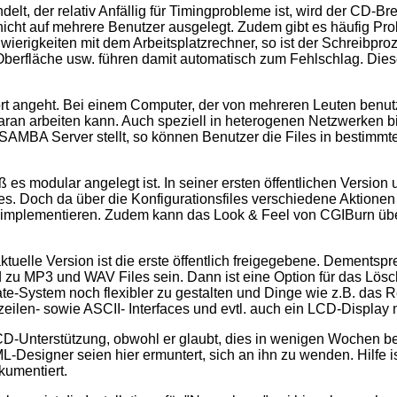
t, der relativ Anfällig für Timingprobleme ist, wird der CD-Br
 nicht auf mehrere Benutzer ausgelegt. Zudem gibt es häufig P
hwierigkeiten mit dem Arbeitsplatzrechner, so ist der Schreibp
 Oberfläche usw. führen damit automatisch zum Fehlschlag. Di
ort angeht. Bei einem Computer, der von mehreren Leuten benu
ran arbeiten kann. Auch speziell in heterogenen Netzwerken bi
SAMBA Server stellt, so können Benutzer die Files in bestimmt
aß es modular angelegt ist. In seiner ersten öffentlichen Versio
s. Doch da über die Konfigurationsfiles verschiedene Aktionen
n zu implementieren. Zudem kann das Look & Feel von CGIBurn 
ktuelle Version ist die erste öffentlich freigegebene. Dementsp
d zu MP3 und WAV Files sein. Dann ist eine Option für das Lö
te-System noch flexibler zu gestalten und Dinge wie z.B. das R
len- sowie ASCII- Interfaces und evtl. auch ein LCD-Display m
-CD-Unterstützung, obwohl er glaubt, dies in wenigen Wochen b
ML-Designer seien hier ermuntert, sich an ihn zu wenden. Hilfe 
kumentiert.