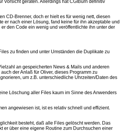
r Vorsicht geraten. Allerdings hat CGIBurn definitiv
en CD-Brenner, doch er hielt es für wenig nett, diesen
e er nach einer Lösung, fand keine für ihn akzeptable und
er den Code ein wenig und veröffentlichte ihn unter der
Files zu finden und unter Umständen die Duplikate zu
 Vielzahl an gespeicherten News & Mails und anderen
 auch der Anlaß für Oliver, dieses Programm zu
ignorieren, um z.B. unterschiedliche Uhrzeiten/Daten des
a eine Löschung aller Files kaum im Sinne des Anwenders
angewiesen ist, ist es relativ schnell und effizient.
lichkeit besteht, daß alle Files gelöscht werden. Das
kt er über eine eigene Routine zum Durchsuchen einer