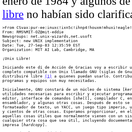
enero de 1984 y algunos de 
libre
no habían sido clarific
>From CSvax:pur-ee:inuxc!ixn5c!ihnp4!houxm!mhuxi!eagle!
From: RMS%MIT-OZ@mit-eddie

Newsgroups: net.unix-wizards,net.usoft

Subject: new UNIX implementation

Date: Tue, 27-Sep-83 12:35:59 EST

Organization: MIT AI Lab, Cambridge, MA

¡Unix Libre!

Iniciando este dí de Acción de Gracias voy a escribir u
completo compatible con Unix llamado GNU (siglas de Gnu
distribuiré libre 
(1)
 a quienes puedan usarlo. Contribu
programas y equipos son muy necesitadas. 

Inicialmente, GNU constará de un núcleo de sistema [
ker
utilidades necesarias para escribir y ejecutar programa
editor, interface de comandos [
shell
], compilador C, en
ensamblador, y algunas otras cosas. Después de esto se 
formateador de texto, un YACC, un juego tipo imperio, u
y cientos de otras cosas. Esperamos proporcionar, en el
aquellas cosas útiles que normalmente vienen con un sis
cualquier otra cosa que sea útil, incluyendo docuementa
impresa [
hardcopy
].
