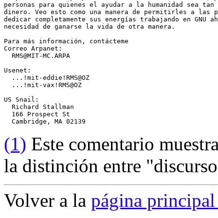
personas para quienes el ayudar a la humanidad sea tan 
dinero. Veo esto como una manera de permitirles a las p
dedicar completamente sus energías trabajando en GNU ah
necesidad de ganarse la vida de otra manera.

Para más información, contácteme

Correo Arpanet:

  RMS@MIT-MC.ARPA

Usenet:

  ...!mit-eddie!RMS@OZ

  ...!mit-vax!RMS@OZ

US Snail:

  Richard Stallman

  166 Prospect St

(1)
Este comentario muestra 
la distinción entre "discurso
Volver a la
página principa