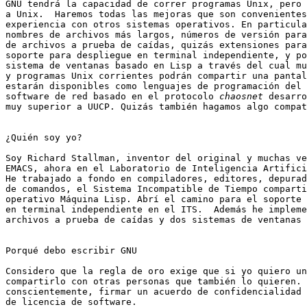
GNU tendrá la capacidad de correr programas Unix, pero 
a Unix.  Haremos todas las mejoras que son convenientes
experiencia con otros sistemas operativos. En particula
nombres de archivos más largos, números de versión para
de archivos a prueba de caídas, quizás extensiones para
soporte para despliegue en terminal independiente, y po
sistema de ventanas basado en Lisp a través del cual mu
y programas Unix corrientes podrán compartir una pantal
estarán disponibles como lenguajes de programación del 
software de red basado en el protocolo 
chaosnet
 desarro
muy superior a UUCP. Quizás también hagamos algo compat
¿Quién soy yo?

Soy Richard Stallman, inventor del original y muchas ve
EMACS, ahora en el Laboratorio de Inteligencia Artifici
He trabajado a fondo en compiladores, editores, depurad
de comandos, el Sistema Incompatible de Tiempo comparti
operativo Máquina Lisp. Abrí el camino para el soporte 
en terminal independiente en el ITS.  Además he impleme
archivos a prueba de caídas y dos sistemas de ventanas 
Porqué debo escribir GNU

Considero que la regla de oro exige que si yo quiero un
compartirlo con otras personas que también lo quieren. 
conscientemente, firmar un acuerdo de confidencialidad 
de licencia de software.
