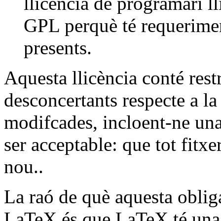
llicència de programari l
GPL perquè té requerimen
presents.
Aquesta llicència conté rest
desconcertants respecte a la
modifcades, incloent-ne una 
ser acceptable: que tot fitx
nou..
La raó de què aquesta oblig
LaTeX és que LaTeX té una 