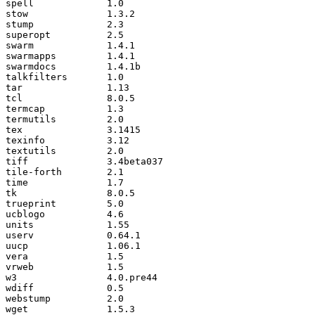
spell             1.0

stow              1.3.2

stump             2.3

superopt          2.5

swarm             1.4.1

swarmapps         1.4.1

swarmdocs         1.4.1b

talkfilters       1.0

tar               1.13

tcl               8.0.5

termcap           1.3

termutils         2.0

tex               3.1415

texinfo           3.12

textutils         2.0

tiff              3.4beta037

tile-forth        2.1

time              1.7

tk                8.0.5

trueprint         5.0

ucblogo           4.6

units             1.55

userv             0.64.1

uucp              1.06.1

vera              1.5

vrweb             1.5

w3                4.0.pre44

wdiff             0.5

webstump          2.0

wget              1.5.3
