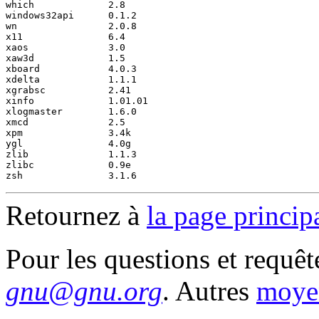
which             2.8

windows32api      0.1.2

wn                2.0.8

x11               6.4

xaos              3.0

xaw3d             1.5

xboard            4.0.3

xdelta            1.1.1

xgrabsc           2.41

xinfo             1.01.01

xlogmaster        1.6.0

xmcd              2.5

xpm               3.4k

ygl               4.0g

zlib              1.1.3

zlibc             0.9e

Retournez à
la page princi
Pour les questions et requê
gnu@gnu.org
. Autres
moyen