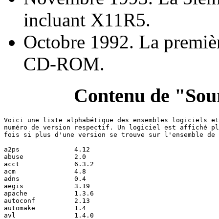
incluant X11R5.
Octobre 1992. La premiè
CD-ROM.
Contenu de "Sour
Voici une liste alphabétique des ensembles logiciels et
numéro de version respectif. Un logiciel est affiché pl
fois si plus d'une version se trouve sur l'ensemble de 
a2ps              4.12

abuse             2.0

acct              6.3.2

acm               4.8

adns              0.4

aegis             3.19

apache            1.3.6

autoconf          2.13

automake          1.4

avl               1.4.0
