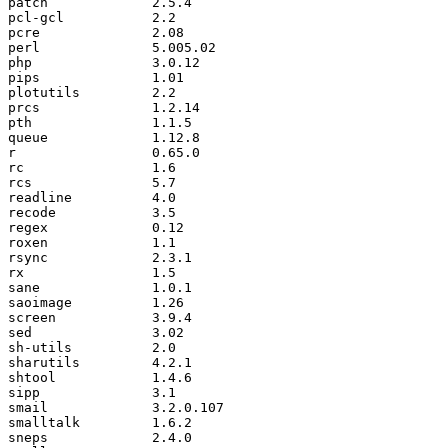
patch             2.5.4

pcl-gcl           2.2

pcre              2.08

perl              5.005.02

php               3.0.12

pips              1.01

plotutils         2.2

prcs              1.2.14

pth               1.1.5

queue             1.12.8

r                 0.65.0

rc                1.6

rcs               5.7

readline          4.0

recode            3.5

regex             0.12

roxen             1.1

rsync             2.3.1

rx                1.5

sane              1.0.1

saoimage          1.26

screen            3.9.4

sed               3.02

sh-utils          2.0

sharutils         4.2.1

shtool            1.4.6

sipp              3.1

smail             3.2.0.107

smalltalk         1.6.2

sneps             2.4.0
