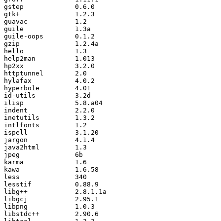
gstep             0.6.0

gtk+              1.2.3

guavac            1.2

guile             1.3a

guile-oops        0.1.2

gzip              1.2.4a

hello             1.3

help2man          1.013

hp2xx             3.2.0

httptunnel        2.0

hylafax           4.0.2

hyperbole         4.01

id-utils          3.2d

ilisp             5.8.a04

indent            2.2.0

inetutils         1.3.2

intlfonts         1.2

ispell            3.1.20

jargon            4.1.4

java2html         1.3

jpeg              6b

karma             1.6

kawa              1.6.58

less              340

lesstif           0.88.9

libg++            2.8.1.1a

libgcj            2.95.1

libpng            1.0.3

libstdc++         2.90.6
