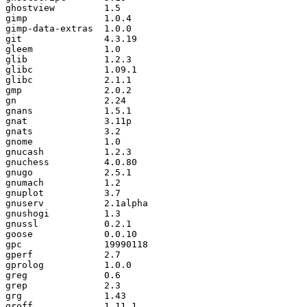
ghostview         1.5

gimp              1.0.4

gimp-data-extras  1.0.0

git               4.3.19

gleem             1.0

glib              1.2.3

glibc             1.09.1

glibc             2.1.1

gmp               2.0.2

gn                2.24

gnans             1.5.1

gnat              3.11p

gnats             3.2

gnome             1.0

gnucash           1.2.3

gnuchess          4.0.80

gnugo             2.5.1

gnumach           1.2

gnuplot           3.7

gnuserv           2.1alpha

gnushogi          1.3

gnussl            0.2.1

goose             0.0.10

gpc               19990118

gperf             2.7

gprolog           1.0.0

greg              0.6

grep              2.3

grg               1.43

groff             1.11.1
