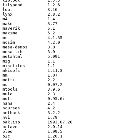
libtool           1.3.3

lilypond          1.2.6

lout              3.16

lynx              2.8.2

m4                1.4

make              3.77

maverik           5.1

maxima            5.2

mc                4.1.35

mcsim             4.2.0

mesa-demos        3.0

mesa-lib          3.0

metahtml          5.091

mig               1.1

miscfiles         1.1

mkisofs           1.11.3

mm                1.07

motti             2.2

ms                0.07.2

mtools            3.9.6

mule              2.3

mutt              0.95.6i

nana              2.4

ncurses           4.2

nethack           3.2.2

nvi               1.79

oaklisp           1993.07.20

octave            2.0.14

oleo              1.99.5

p2c               1.20.1
