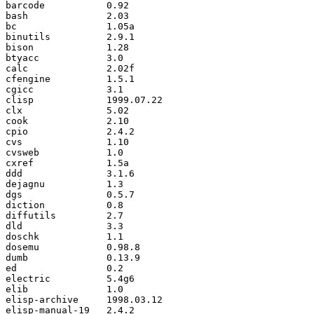
barcode           0.92

bash              2.03

bc                1.05a

binutils          2.9.1

bison             1.28

btyacc            3.0

calc              2.02f

cfengine          1.5.1

cgicc             3.1

clisp             1999.07.22

clx               5.02

cook              2.10

cpio              2.4.2

cvs               1.10

cvsweb            1.0

cxref             1.5a

ddd               3.1.6

dejagnu           1.3

dgs               0.5.7

diction           0.8

diffutils         2.7

dld               3.3

doschk            1.1

dosemu            0.98.8

dumb              0.13.9

ed                0.2

electric          5.4g6

elib              1.0

elisp-archive     1998.03.12

elisp-manual-19   2.4.2
