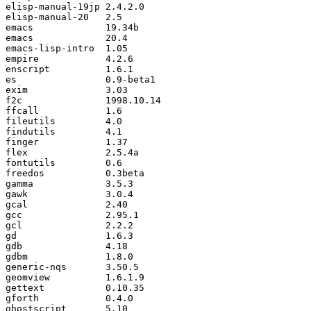
elisp-manual-19jp 2.4.2.0

elisp-manual-20   2.5

emacs             19.34b

emacs             20.4

emacs-lisp-intro  1.05

empire            4.2.6

enscript          1.6.1

es                0.9-beta1

exim              3.03

f2c               1998.10.14

ffcall            1.6

fileutils         4.0

findutils         4.1

finger            1.37

flex              2.5.4a

fontutils         0.6

freedos           0.3beta

gamma             3.5.3

gawk              3.0.4

gcal              2.40

gcc               2.95.1

gcl               2.2.2

gd                1.6.3

gdb               4.18

gdbm              1.8.0

generic-nqs       3.50.5

geomview          1.6.1.9

gettext           0.10.35

gforth            0.4.0

ghostscript       5.10
