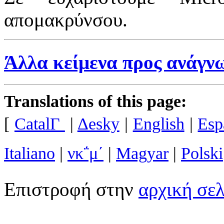
απομακρύνσου.
Άλλα κείμενα προς ανάγν
Translations of this page:
[
CatalΓ
|
Δesky
|
English
|
Esp
Italiano
|
νκ΅­μ΄
|
Magyar
|
Polski
Επιστροφή στην
αρχική σε