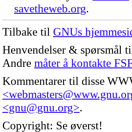
savetheweb.org
.
Tilbake til
GNUs hjemmesi
Henvendelser & spørsmål 
Andre
måter å kontakte FS
Kommentarer til disse WWW-
<webmasters@www.gnu.or
<gnu@gnu.org>
.
Copyright: Se øverst!