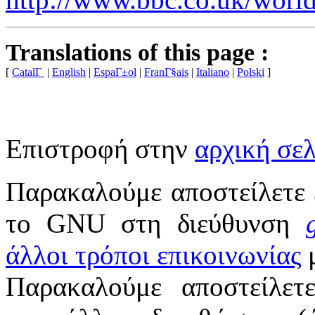
Translations of this page :
[
CatalΓ
|
English
|
EspaΓ±ol
|
FranΓ§ais
|
Italiano
|
Polski
]
Επιστροφή στην
αρχική σελ
Παρακαλούμε αποστείλετε 
το GNU στη διεύθυνση
άλλοι τρόποι επικοινωνίας
μ
Παρακαλούμε αποστείλετ