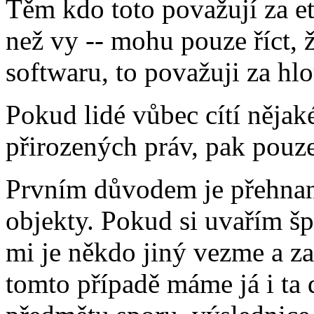
Těm kdo toto považují za eti
než vy -- mohu pouze říct, 
softwaru, to považuji za hl
Pokud lidé vůbec cítí něja
přirozených práv, pak pouz
Prvním důvodem je přehnaná
objekty. Pokud si uvařím š
mi je někdo jiný vezme a za
tomto případě máme já i ta 