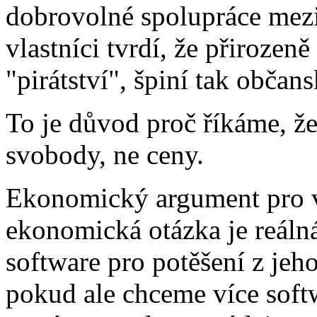
dobrovolné spolupráce mez
vlastníci tvrdí, že přiroze
"pirátství", špiní tak občan
To je důvod proč říkáme, ž
svobody, ne ceny.
Ekonomický argument pro vl
ekonomická otázka je reálná.
software pro potěšení z jeh
pokud ale chceme více softw