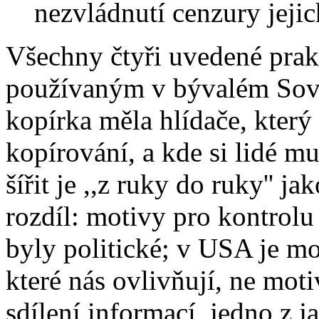
nezvládnutí cenzury jejic
Všechny čtyři uvedené prak
používaným v bývalém Sov
kopírka měla hlídače, kter
kopírování, a kde si lidé mu
šířit je ,,z ruky do ruky'' j
rozdíl: motivy pro kontrol
byly politické; v USA je mo
které nás ovlivňují, ne mot
sdílení informací, jedno z 