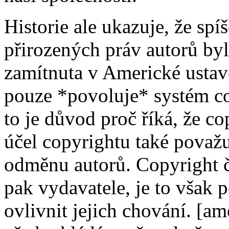
Historie ale ukazuje, že sp
přirozených práv autorů by
zamítnuta v Americké ustavě
pouze *povoluje* systém co
to je důvod proč říká, že c
účel copyrightu také považu
odměnu autorů. Copyright č
pak vydavatele, je to však 
ovlivnit jejich chování. [a