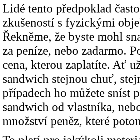
Lidé tento předpoklad často 
zkušeností s fyzickými obj
Řekněme, že byste mohl sna
za peníze, nebo zadarmo. Po
cena, kterou zaplatíte. Ať u
sandwich stejnou chuť, stej
případech ho můžete sníst po
sandwich od vlastníka, nebo
množství peněz, které poto
To platí pro jakýkoli materi