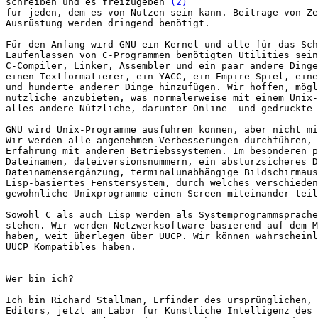
schreiben und es freizugeben 
(2)
für jeden, dem es von Nutzen sein kann. Beiträge von Ze
Ausrüstung werden dringend benötigt.

Für den Anfang wird GNU ein Kernel und alle für das Sch
Laufenlassen von C-Programmen benötigten Utilities sein
C-Compiler, Linker, Assembler und ein paar andere Dinge
einen Textformatierer, ein YACC, ein Empire-Spiel, eine
und hunderte anderer Dinge hinzufügen. Wir hoffen, mögl
nützliche anzubieten, was normalerweise mit einem Unix-
alles andere Nützliche, darunter Online- und gedruckte 
GNU wird Unix-Programme ausführen können, aber nicht mi
Wir werden alle angenehmen Verbesserungen durchführen, 
Erfahrung mit anderen Betriebssystemen. Im besonderen p
Dateinamen, dateiversionsnummern, ein absturzsicheres D
Dateinamensergänzung, terminalunabhängige Bildschirmaus
Lisp-basiertes Fenstersystem, durch welches verschieden
gewöhnliche Unixprogramme einen Screen miteinander teil
Sowohl C als auch Lisp werden als Systemprogrammsprache
stehen. Wir werden Netzwerksoftware basierend auf dem M
haben, weit überlegen über UUCP. Wir können wahrscheinl
UUCP Kompatibles haben.

Wer bin ich?

Ich bin Richard Stallman, Erfinder des ursprünglichen, 
Editors, jetzt am Labor für Künstliche Intelligenz des 