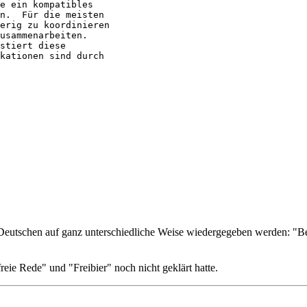
e ein kompatibles

n.  Für die meisten

erig zu koordinieren 

usammenarbeiten.

stiert diese 

kationen sind durch

utschen auf ganz unterschiedliche Weise wiedergegeben werden: "Befre
ie Rede" und "Freibier" noch nicht geklärt hatte.