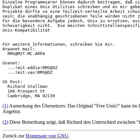
Einzelne Programmierer können dadurch beitragen, daß si
Duplikat eines Unix Utilities schreiben und es mir gebe
Projekte dürfte so eine Teilzeit-verteilte Arbeit schwi
sein; die unabhängig geschriebenen Teile würden nicht z
Für die besondere Aufgabe jedoch, Unix zu ersetzen, exi
Schwierigkeit nicht.  Die meisten Schnittstellenspezifi
Unix-Kompatibilität 

Für weitere Informationen, schreiben Sie mir.

Arpanet mail:

  RMS@MIT-MC.ARPA

Usenet:

  ...!mit-eddie!RMS@OZ

  ...!mit-vax!RMS@OZ

US Post:

  Richard Stallman

  166 Prospect St

(1)
Anmerkung des Übersetzers: Das Original "Free Unix!" kann im De
Angebot.
(2)
Diese Bemerkung zeigt, daß Richard den Unterschied zwischen "fre
Zurück zur
Homepage von GNU
.