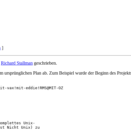
h
]
n
Richard Stallman
geschrieben.
m ursprünglichen Plan ab. Zum Beispiel wurde der Beginn des Projekts
it-vax!mit-eddie!RMS@MIT-OZ

omplettes Unix-

st Nicht Unix) zu
