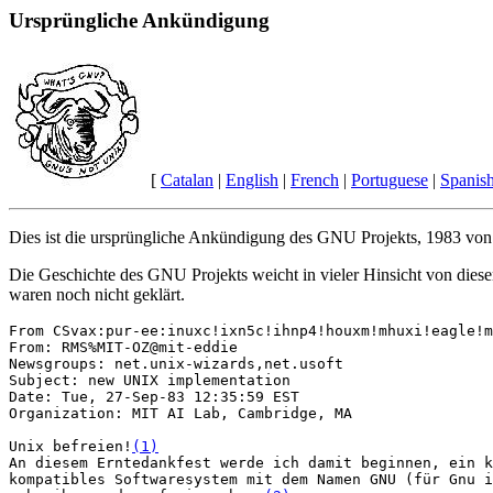
Ursprüngliche Ankündigung
[
Catalan
|
English
|
French
|
Portuguese
|
Spanis
Dies ist die ursprüngliche Ankündigung des GNU Projekts, 1983 vo
Die Geschichte des GNU Projekts weicht in vieler Hinsicht von diese
waren noch nicht geklärt.
From CSvax:pur-ee:inuxc!ixn5c!ihnp4!houxm!mhuxi!eagle!m
From: RMS%MIT-OZ@mit-eddie

Newsgroups: net.unix-wizards,net.usoft

Subject: new UNIX implementation

Date: Tue, 27-Sep-83 12:35:59 EST

Organization: MIT AI Lab, Cambridge, MA

Unix befreien!
(1)
An diesem Erntedankfest werde ich damit beginnen, ein k
kompatibles Softwaresystem mit dem Namen GNU (für Gnu i