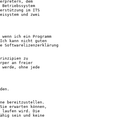
erpretern, dem

 Betriebssystem 

erstützung im ITS

eisystem und zwei

                    

 wenn ich ein Programm

Ich kann nicht guten 

e Softwarelizenzerklärung

rinzipien zu

rper an freier

 werde, ohne jede

den.

ne bereitzustellen.

Sie erwarten können,

 laufen wird. Die 

ähig sein und keine
