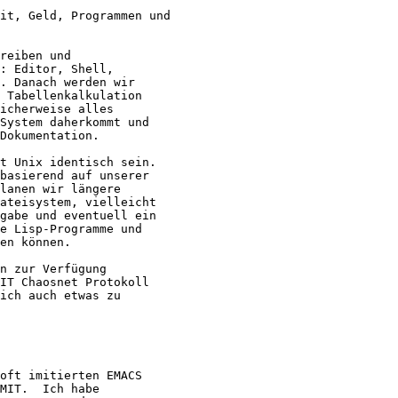
it, Geld, Programmen und

reiben und 

: Editor, Shell, 

. Danach werden wir

 Tabellenkalkulation

icherweise alles

System daherkommt und

Dokumentation.

t Unix identisch sein.

basierend auf unserer

lanen wir längere

ateisystem, vielleicht

gabe und eventuell ein

e Lisp-Programme und 

en können.

n zur Verfügung

IT Chaosnet Protokoll

ich auch etwas zu

oft imitierten EMACS

MIT.  Ich habe
