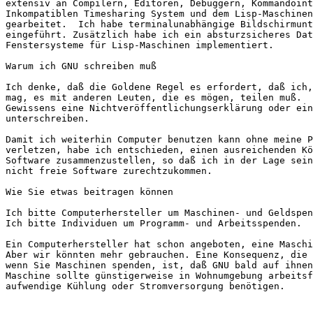
extensiv an Compilern, Editoren, Debuggern, Kommandoint
Inkompatiblen Timesharing System und dem Lisp-Maschinen
gearbeitet.  Ich habe terminalunabhängige Bildschirmunt
eingeführt. Zusätzlich habe ich ein absturzsicheres Dat
Fenstersysteme für Lisp-Maschinen implementiert.

Warum ich GNU schreiben muß                            
Ich denke, daß die Goldene Regel es erfordert, daß ich,
mag, es mit anderen Leuten, die es mögen, teilen muß.  
Gewissens eine Nichtveröffentlichungserklärung oder ein
unterschreiben.

Damit ich weiterhin Computer benutzen kann ohne meine P
verletzen, habe ich entschieden, einen ausreichenden Kö
Software zusammenzustellen, so daß ich in der Lage sein
nicht freie Software zurechtzukommen.

Wie Sie etwas beitragen können

Ich bitte Computerhersteller um Maschinen- und Geldspen
Ich bitte Individuen um Programm- und Arbeitsspenden.

Ein Computerhersteller hat schon angeboten, eine Maschi
Aber wir könnten mehr gebrauchen. Eine Konsequenz, die 
wenn Sie Maschinen spenden, ist, daß GNU bald auf ihnen
Maschine sollte günstigerweise in Wohnumgebung arbeitsf
aufwendige Kühlung oder Stromversorgung benötigen.
