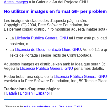
Altres imatges
a la Galeria d'Art del Projecte GNU.
No utilitzem imatges en format GIF per problem
Les imatges vinclades des d'aquesta pàgina són:
Copyright (C) 2004, Free Software Foundation, Inc.
Es permet copiar, distribuir i/o modificar aquesta imatge sot
La
Llicència Pública General GNU
tal i com està publicada
posterior, o
La
Llicència de Documentació Lliure GNU
, Versió 1.1 o 
Texts de Portada i sense Texts de Contraportada.
Aquestes imatges es distribueixen amb la idea que seran úti
Vegeu la
Llicència Pública General GNU
per a més detalls.
Podeu trobar una còpia de la
Llicència Pública General GNU
escriviu a la Free Software Foundation, Inc., 59 Temple Plac
Traduccions d'aquesta pàgina
:
[
Català
|
English
|
Español
]