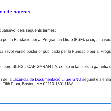
es de patents.
a qualsevol dels següents termes:
 per la Fundació per al Programari Lliure (FSF); ja sigui la versi
qualsevol versió posterior publicada per la Fundació per al Prog
ls, però SENSE CAP GARANTIA; sense ni tan sols la garantia que
i de la
Llicència de Documentació Lliure GNU
seguint els enlla
e, Fifth Floor, Boston, MA 02110-1301 USA.