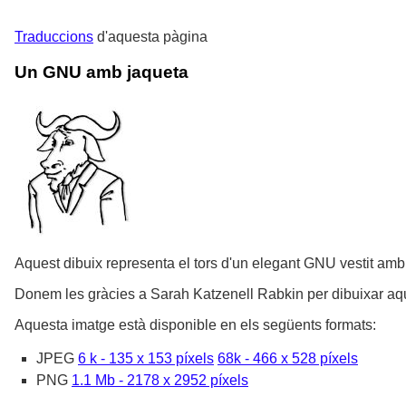
Traduccions
d'aquesta pàgina
Un GNU amb jaqueta
Aquest dibuix representa el tors d'un elegant GNU vestit amb
Donem les gràcies a Sarah Katzenell Rabkin per dibuixar aq
Aquesta imatge està disponible en els següents formats:
JPEG
6 k - 135 x 153 píxels
68k - 466 x 528 píxels
PNG
1.1 Mb - 2178 x 2952 píxels