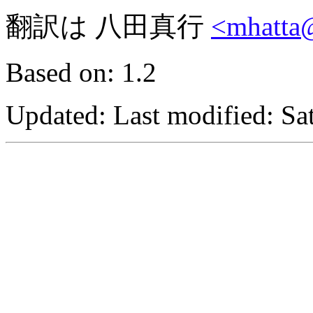
翻訳は 八田真行
<mhatta
Based on: 1.2
Updated:
Last modified: S