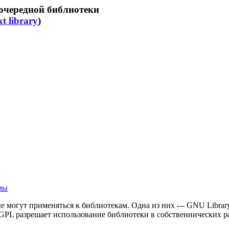
 очередной библиотеки
t library
)
емы
е могут применяться к библиотекам. Одна из них --- GNU Libra
 GPL разрешает использование библиотеки в собственнических р