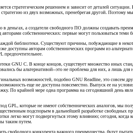
ляется стратегическим решением и зависит от деталей ситуации
ну стратегию из двух возможных, пренебрегая другой. Поэтому 
в деньгах, а создатели свободного ПО должны создавать преим
 авторами собственнических: первые могут пользоваться теми 
аждой библиотеки. Существуют причины, побуждающие в некото
 уже доступны авторам собственнических программ из альтернати
PL предпочтительнее.
иотеки GNU C. В конце концов, существует множество иных ста
вались бы альтернативой--это не проблема для них, а лишь для н
гинальных возможностей, подобно GNU Readline, это совсем друг
 возможность еще не доступна повсеместно. Выпуск ее на усло
ку. По крайней мере одна программа на сегодняшний день являе
од GPL, которые не имеют собственнических аналогов, мы пол
ущественным подспорьем в дальнейшей разработке свободных пр
ботки легко могут подвергнуться этому влиянию; сегодня, когд
ны таким путем.
ь свободного конкурента важного преимущества, будут пытатьс