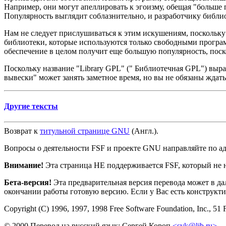
Например, они могут апеллировать к эгоизму, обещая "больше
Популярность выглядит соблазнительно, и разработчику библиот
Нам не следует прислушиваться к этим искушениям, поскольку
библиотеки, которые используются только свободными програ
обеспечение в целом получит еще большую популярность, поск
Поскольку название "Library GPL" (" Библиотечная GPL") выра
вывески" может занять заметное время, но вы не обязаны ждат
Другие тексты
Возврат к
титульной странице GNU
(Англ.).
Вопросы о деятельности FSF и проекте GNU направляйте по а
Внимание!
Эта страница НЕ поддерживается FSF, который не н
Бета-версия!
Эта предварительная версия перевода может в д
окончании работы готовую версию. Если у Вас есть конструкти
Copyright (C) 1996, 1997, 1998 Free Software Foundation, Inc., 51 
© 2000 Перевод на русский язык: Сергей Короп
<svk@lib.ru>
.