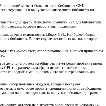
. В настоящий момент большая часть библиотек GNU
мы заинтересованы в выпуске большего числа библиотек
на
ущество друг другу. Используя обычную GPL для библиотеки,
библиотеками, которые недоступны последним.
рых случаях использовать Library GPL. Наиболее общим
вных библиотек. В этом случае нет особых выгод, которые
ндартных C-библиотек; использование GPL в нашей привело бы
ас.
ое дело. Библиотека Readline реализует редактирование ввода
виях GPL с ограничением сферы использования миром
тся свободной именно потому, что это потребовалось для
учим набор полезных модулей, которые послужат
ограмм, и некоторые проекты специально станут свободными,
а компании начинают признавать выпуск свободных программ,
я убедить авторов не выпускать библиотеки на условиях GPL.