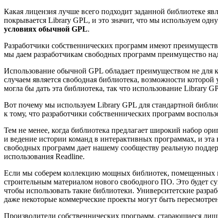
Какая лицензия лучше всего подходит заданной библиотеке яв
покрывается Library GPL, и это значит, что мы используем од
условиях обычной GPL
.
Разработчики собственнических программ имеют преимущество 
мы даем разработчикам свободных программ преимущество над
Использование обычной GPL обладает преимуществом не для к
случаем является свободная библиотека, возможности которой
могла бы дать эта библиотека, так что использование Library G
Вот почему мы используем Library GPL для стандартной библ
к тому, что разработчики собственнических программ воспользо
Тем не менее, когда библиотека предлагает широкий набор ори
и ведение истории команд в интерактивных программах, и эта
свободных программ дает нашему сообществу реальную поддерж
использования Readline.
Если мы соберем коллекцию мощных библиотек, помещенных п
строительным материалом нового свободного ПО. Это будет с
чтобы использовать такие библиотеки. Университетские разра
даже некоторые коммерческие проекты могут быть пересмотре
Производители собственнических программ, старающиеся лишит