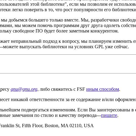
 пользователей этой библиотеке", если мы позволим ее использо
еки легко поверить в то, что рост популярности его библиотеки 
 мы добьемся большего только вместе. Мы, разработчики свобо
ммами, мы можем помочь программам друг друга одолеть собств
ольку свободное ПО будет более заметным конкурентом.
жает неправильный подход к вопросу, мы планируем изменить ег
ь--можете выпускать библиотеки на условиях GPL уже сейчас.
дресу
gnu@gnu.org
, либо свяжитесь с FSF
иным способом
.
есет никакой ответственности за ее содержание и/или оформлен
альнейшем подвергаться изменениям. Если Вы заинтересованы в 
вные замечания по стилю и качеству перевода---
пишите
.
Franklin St, Fifth Floor, Boston, MA 02110, USA