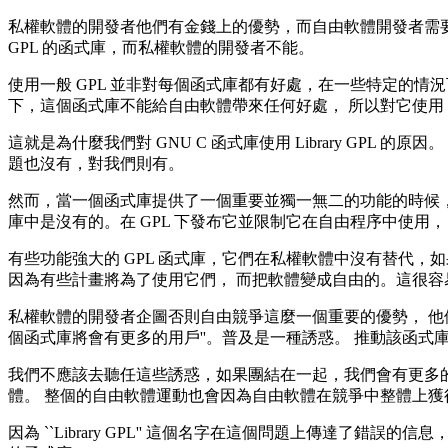
私權軟體的開發者他們有金錢上的優勢，而自由軟體開發者需要
GPL 的函式庫，而私權軟體的開發者不能。
使用一般 GPL 並非對每個函式庫都有好處，在一些特定的情況下
下，這個函式庫不能給自由軟體帶來任何好處， 所以對它使用 Libr
這就是為什麼我們對 GNU C 函式庫使用 Library GP
題也沒有，對我們則有。
然而，當一個函式庫提供了一個重要並獨一無二的功能的時候，像 GN
庫中是沒有的。在 GPL 下發布它並限制它在自由程序中使用， 
有些功能強大的 GPL 函式庫，它們在私權軟體中沒有替代
因為有些計畫將為了使用它們， 而把軟體變成自由的。這很容
私權軟體的開發者企圖否則自由競爭這麼一個重要的優勢， 他們
個函式庫將會有更多的用戶''。普及是一種誘惑。 推動該函
我們不應該去聽任這些誘惑，如果團結在一起，我們會有更多的
體。 整個的自由軟體運動也會因為自由軟體在競爭中整體上獲
因為 ``Library GPL'' 這個名字在這個問題上傳達了錯誤的