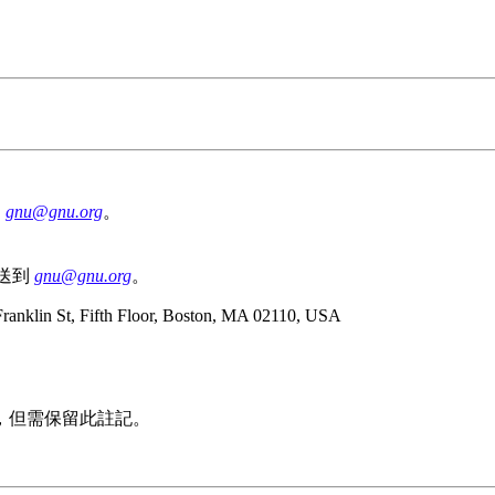
到
gnu@gnu.org
。
發送到
gnu@gnu.org
。
Franklin St, Fifth Floor, Boston, MA 02110, USA
，但需保留此註記。