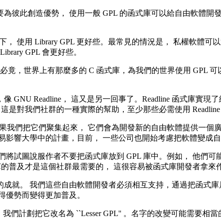
為彼此創造優勢， 使用一般 GPL 的函式庫可以給自由軟體開
， 使用 Library GPL 更好些。最常見的情況是， 私權
ary GPL 會更好些。
L 的原因。 必竟，世界上有那麼多的 C 函式庫，為我們的世界使用 
U Readline， 這又是另一回事了。Readline 函式
這是對我們社群的一種實際的幫助，至少那些必需使用 Readlin
，如果我們把它們聚集起來， 它們會為開發新的自由軟體提供一個
易影響大學中的計畫，目前， 一些公司也開始考慮把軟體變成
將試圖說服作者不要把函式庫放到 GPL 庫中。例如， 他們可能
式庫的普及才是這個社群最需要的， 這很容易被函式庫開發者拿來
成就。 我們這些自由軟體開發者必須相互支持，通過把函式庫
得優勢而變得更加普及。
信息， 我們計劃把它改名為 ``Lesser GPL'' 。名字的改變可