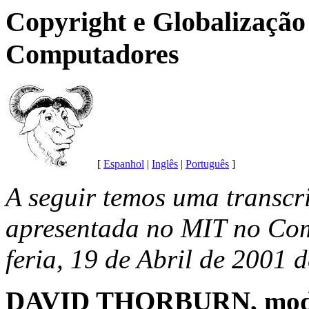
Copyright e Globalização
Computadores
[
Espanhol
|
Inglês
|
Português
]
A seguir temos uma transcr
apresentada no MIT no Co
feria, 19 de Abril de 2001 
DAVID THORBURN, mod