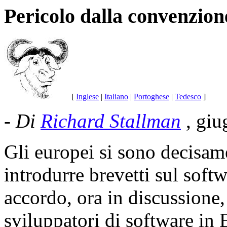
Pericolo dalla convenzion
[
Inglese
|
Italiano
|
Portoghese
|
Tedesco
]
-
Di
Richard Stallman
, gi
Gli europei si sono decisame
introdurre brevetti sul soft
accordo, ora in discussione,
sviluppatori di software in E