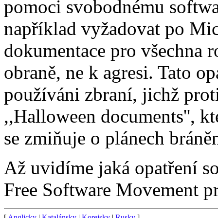
pomoci svobodnému softwar
například vyžadovat po Mic
dokumentace pro všechna ro
obraně, ne k agresi. Tato op
používáni zbraní, jichž prot
,,Halloween documents'', kt
se zmiňuje o plánech brán
Až uvidíme jaká opatření so
Free Software Movement pr
[
Anglicky
|
Katalánsky
|
Korejsky
|
Rusky
]