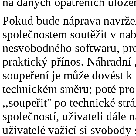
na daných opatřeních ulož
Pokud bude náprava navržen
společnostem soutěžit v nab
nesvobodného softwaru, pr
praktický přínos. Náhradní 
soupeření je může dovést k ,
technickém směru; poté pro 
,,soupeřit'' po technické st
společností, uživateli dále 
uživatelé važící si svobody