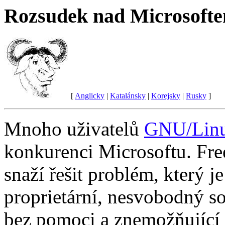
Rozsudek nad Microsoft
[
Anglicky
|
Katalánsky
|
Korejsky
|
Rusky
]
Mnoho uživatelů
GNU/Lin
konkurenci Microsoftu. Fr
snaží řešit problém, který 
proprietární, nesvobodný so
bez pomoci a znemožňující 