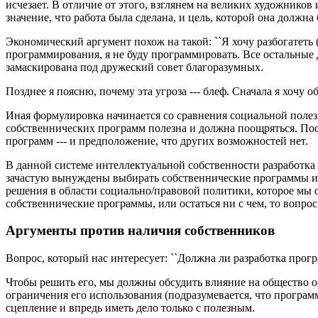
исчезает. В отличие от этого, взглянем на великих художнико
значение, что работа была сделана, и цель, которой она должна
Экономический аргумент похож на такой: ``Я хочу разбогатеть 
программирования, я не буду программировать. Все остальные 
замаскирована под дружеский совет благоразумных.
Позднее я поясню, почему эта угроза --- блеф. Сначала я хочу
Иная формулировка начинается со сравнения социальной полез
собственнических программ полезна и должна поощряться. Пос
программ --- и предположение, что других возможностей нет.
В данной системе интеллектуальной собственности разработка
зачастую вынуждены выбирать собственнические программы или
решения в области социально/правовой политики, которое мы 
собственнические программы, или остаться ни с чем, то вопро
Аргументы против наличия собственников
Вопрос, который нас интересует: ``Должна ли разработка прог
Чтобы решить его, мы должны обсудить влияние на общество 
ограничения его использования (подразумевается, что програм
сцепление и впредь иметь дело только с полезным.