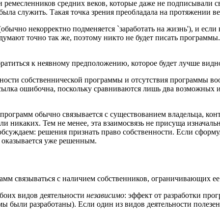
в и ремесленников средних веков, которые даже не подписывали 
 была служить. Такая точка зрения преобладала на протяжении ве
(обычно некорректно подменяется `заработать на жизнь'), и есл
думают точно так же, поэтому никто не будет писать программы.
 обратиться к неявному предположению, которое будет лучше вид
ности собственнической программы и отсутствия программы вооб
ылка ошибочна, поскольку сравниваются лишь два возможных ис
 программ обычно связывается с существованием владельца, конт
 никаких. Тем не менее, эта взаимосвязь не присуща изначальн
обсуждаем: решения признать право собственности. Если сформу
с оказывается уже решенным.
рамм связываться с наличием собственников, ограничивающих ее 
обоих видов деятельности
независимо
: эффект от разработки про
мы были разработаны). Если один из видов деятельности полезен