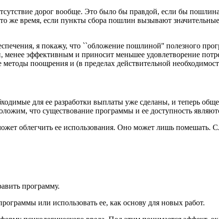
отсутствие дорог вообще. Это было бы правдой, если бы пошлина
 то же время, если пункты сбора пошлин вызывают значительные
спечения, я покажу, что ``обложение пошлиной'' полезного прог
 менее эффективным и приносит меньшее удовлетворение потреб
ие методы поощрения и (в пределах действительной необходимос
бходимые для ее разработки выплаты уже сделаны, и теперь обще
положим, что существование программы и ее доступность являю
жет облегчить ее использования. Оно может лишь помешать. Сл
равить программу.
программы или использовать ее, как основу для новых работ.