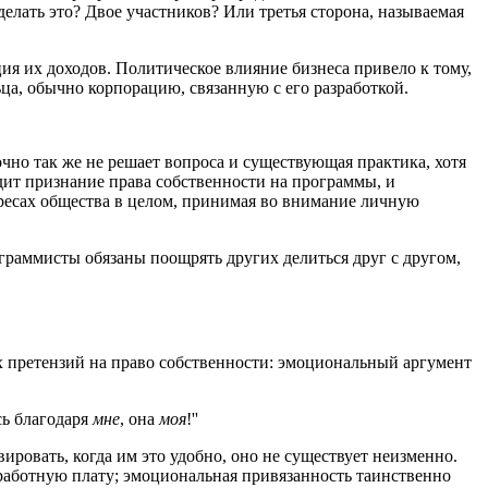
елать это? Двое участников? Или третья сторона, называемая
ия их доходов. Политическое влияние бизнеса привело к тому,
ьца, обычно корпорацию, связанную с его разработкой.
Точно так же не решает вопроса и существующая практика, хотя
едит признание права собственности на программы, и
тересах общества в целом, принимая во внимание личную
ограммисты обязаны поощрять других делиться друг с другом,
х претензий на право собственности: эмоциональный аргумент
сь благодаря
мне
, она
моя
!''
ировать, когда им это удобно, оно не существует неизменно.
аработную плату; эмоциональная привязанность таинственно