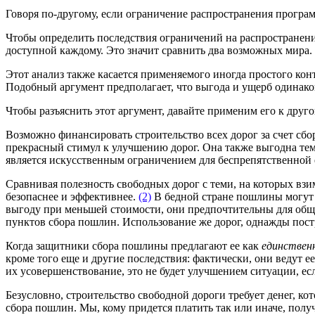
Говоря по-другому, если ограничение распространения програм
Чтобы определить последствия ограничений на распространение
доступной каждому. Это значит сравнить два возможных мира.
Этот анализ также касается применяемого иногда простого конт
Подобный аргумент предполагает, что выгода и ущерб одинаков
Чтобы разъяснить этот аргумент, давайте применим его к друго
Возможно финансировать строительство всех дорог за счет сбо
прекрасный стимул к улучшению дорог. Она также выгодна тем, 
является искусственным ограничением для беспрепятственной е
Сравнивая полезность свободных дорог с теми, на которых вз
безопаснее и эффективнее.
(2)
В бедной стране пошлины могут
выгоду при меньшей стоимости, они предпочтительны для обще
пунктов сбора пошлин. Использование же дорог, однажды пос
Когда защитники сбора пошлины предлагают ее как
единствен
кроме того еще и другие последствия: фактически, они ведут е
их усовершенствование, это не будет улучшением ситуации, ес
Безусловно, строительство свободной дороги требует денег, ко
сбора пошлин. Мы, кому придется платить так или иначе, получ