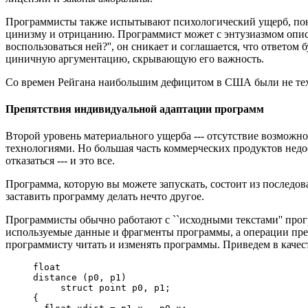
Программисты также испытывают психологический ущерб, поним
цинизму и отрицанию. Программист может с энтузиазмом описыв
воспользоваться ней?'', он сникает и соглашается, что ответо
циничную аргументацию, скрывающую его важность.
Со времен Рейгана наибольшим дефицитом в США были не техни
Препятствия индивидуальной адаптации программ
Второй уровень материального ущерба --- отсутствие возможн
технологиями. Но большая часть коммерческих продуктов недост
отказаться --- и это все.
Программа, которую вы можете запускать, состоит из последов
заставить программу делать нечто другое.
Программисты обычно работают с ``исходными текстами'' прог
используемые данные и фрагменты программы, а операции предс
программисту читать и изменять программы. Приведем в качес
     float

     distance (p0, p1)

          struct point p0, p1;

     {
