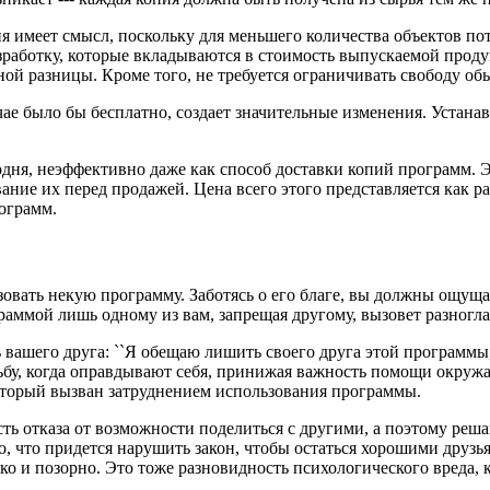
 имеет смысл, поскольку для меньшего количества объектов потр
зработку, которые вкладываются в стоимость выпускаемой проду
нной разницы. Кроме того, не требуется ограничивать свободу о
учае было бы бесплатно, создает значительные изменения. Устан
одня, неэффективно даже как способ доставки копий программ. 
ние их перед продажей. Цена всего этого представляется как ра
ограмм.
зовать некую программу. Заботясь о его благе, вы должны ощуща
раммой лишь одному из вам, запрещая другому, вызовет разногла
вашего друга: ``Я обещаю лишить своего друга этой программы
у, когда оправдывают себя, принижая важность помощи окружаю
оторый вызван затруднением использования программы.
ть отказа от возможности поделиться с другими, а поэтому реш
, что придется нарушить закон, чтобы остаться хорошими друзья
дко и позорно. Это тоже разновидность психологического вреда, 