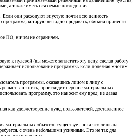
оказываемый принимаемыми решениями на дальнейшие чувства,
и, а также иметь осязаемые последствия.
. Если они расходуют впустую почти всю ценность
то программа, которую выгодно продавать, обязана принести
кое ПО, ничем не ограничен.
кую к нулевой (вы можете заплатить эту цену, сделав работу
 сдерживает использование программы. Если полезная многим
ьзователь программы, оказавшись лицом к лицу с
ь решает заплатить, происходит перенос материальных
использовать программу, это наносит ему вред, не давая
ная как удовлетворение нужд пользователей, доставленное
я материальных объектов существует пока что лишь на
ебуется, с очень небольшими усилиями. Это не так для
утем, что и оригинал.