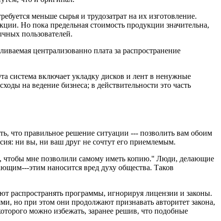
ебуется меньше сырья и трудозатрат на их изготовление.
кции. Но пока предельная стоимость продукции значительна,
бычных пользователей.
авливаемая централизованно плата за распространение
Эта система включает укладку дисков и лент в ненужные
сходы на ведение бизнеса; в действительности это часть
ть, что правильное решение ситуации --- позволить вам обоим
сия: ни вы, ни ваш друг не сочтут его приемлемым.
, чтобы мне позволили самому иметь копию.'' Люди, делающие
щим---этим наносится вред духу общества. Таков
ают распространять программы, игнорируя лицензии и законы.
ми, но при этом они продолжают признавать авторитет закона,
которого можно избежать, заранее решив, что подобные