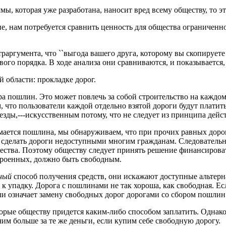
мы, которая уже разработана, наносит вред всему обществу, то 
, нам потребуется сравнить ценность для общества ограниченно
раргумента, что ``выгода вашего друга, которому вы скопируете
ого порядка. В ходе анализа они сравниваются, и показывается,
й области: прокладке дорог.
ра пошлин. Это может повлечь за собой строительство на каждом
что пользователи каждой отдельно взятой дороги будут платить 
зды,---искусственным потому, что не следует из принципа дейс
имается пошлина, мы обнаруживаем, что при прочих равных доро
 сделать дороги недоступными многим гражданам. Следователь
ства. Поэтому обществу следует принять решение финансировать
троенных, должно быть свободным.
ный
способ получения средств, они искажают доступные альтер
е к упадку. Дорога с пошлинами не так хороша, как свободная. 
ли означает замену свободных дорог дорогами со сбором пошлин
торые обществу придется каким-либо способом заплатить. Однако
им больше за те же деньги, если купим себе свободную дорогу.