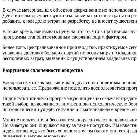
В случае материальных объектов сдерживание их использования
Действительно, существуют начальные затраты и затраты на ра
добавить к ней долю затрат на разработку не вносит существе
В то же время, навязывать цену на что-то, что в противном сл
программы становится мощным сдерживающим фактором.
Более того, централизованное производство, практикуемое сег
упаковки, доставку больших партий по всему миру и складирова
бесполезных затрат, вызванных существованием владельцев пр
Разрушение сплоченности общества
Вообразите, что как вы, так и ваш друг сочли полезным исполь
использовать ее. Предложение позволить воспользоваться прог
Подписать типичную программную лицензию означает предать 
такой выбор, выдерживают внутреннюю психологическую борьб
психологический ущерб, связанный с материальным вредом, к
Многие пользователи бессознательно распознают неправильнос
Но зачастую они ощущают вину за такие поступки. Им известно
и делают вывод, что быть хорошим другом (каким они есть) га
лицензии и законы аморальны.