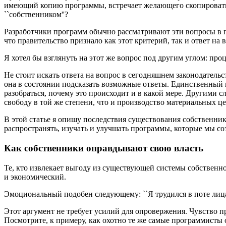
имеющий копию программы, встречает желающего скопировать ее
``собственником''?
Разработчики программ обычно рассматривают эти вопросы в п
что правительство признало как этот критерий, так и ответ н
Я хотел бы взглянуть на этот же вопрос под другим углом: про
Не стоит искать ответа на вопрос в сегодняшнем законодательс
она в состоянии подсказать возможные ответы. Единственный п
разобраться, почему это происходит и в какой мере. Другими 
свободу в той же степени, что и производство материальных ц
В этой статье я опишу последствия существования собственник
распространять, изучать и улучшать программы, которые мы со
Как собственники оправдывают свою власть
Те, кто извлекает выгоду из существующей системы собственн
и экономический.
Эмоциональный подобен следующему: ``Я трудился в поте лица
Этот аргумент не требует усилий для опровержения. Чувство пр
Посмотрите, к примеру, как охотно те же самые программисты