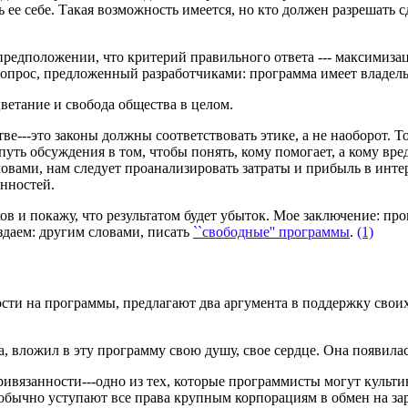
 себе. Такая возможность имеется, но кто должен разрешать сд
редположении, что критерий правильного ответа --- максимизац
а вопрос, предложенный разработчиками: программа имеет владел
цветание и свобода общества в целом.
тве---это законы должны соответствовать этике, а не наоборот. 
уть обсуждения в том, чтобы понять, кому помогает, а кому вр
словами, нам следует проанализировать затраты и прибыль в ин
енностей.
ов и покажу, что результатом будет убыток. Мое заключение: пр
здаем: другим словами, писать
``свободные'' программы
.
(1)
ости на программы, предлагают два аргумента в поддержку свои
, вложил в эту программу свою душу, свое сердце. Она появила
ивязанности---одно из тех, которые программисты могут культив
 обычно уступают все права крупным корпорациям в обмен на з