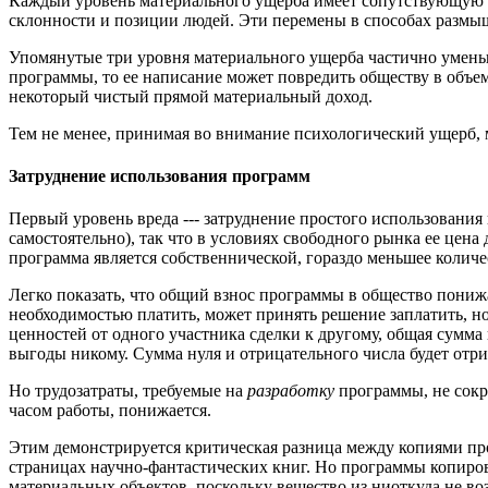
Каждый уровень материального ущерба имеет сопутствующую 
склонности и позиции людей. Эти перемены в способах размыш
Упомянутые три уровня материального ущерба частично умень
программы, то ее написание может повредить обществу в объем
некоторый чистый прямой материальный доход.
Тем не менее, принимая во внимание психологический ущерб, 
Затруднение использования программ
Первый уровень вреда --- затруднение простого использования
самостоятельно), так что в условиях свободного рынка ее цен
программа является собственнической, гораздо меньшее количе
Легко показать, что общий взнос программы в общество пониж
необходимостью платить, может принять решение заплатить, но
ценностей от одного участника сделки к другому, общая сумма 
выгоды никому. Сумма нуля и отрицательного числа будет отр
Но трудозатраты, требуемые на
разработку
программы, не сокр
часом работы, понижается.
Этим демонстрируется критическая разница между копиями пр
страницах научно-фантастических книг. Но программы копирова
материальных объектов, поскольку вещество из ниоткуда не воз