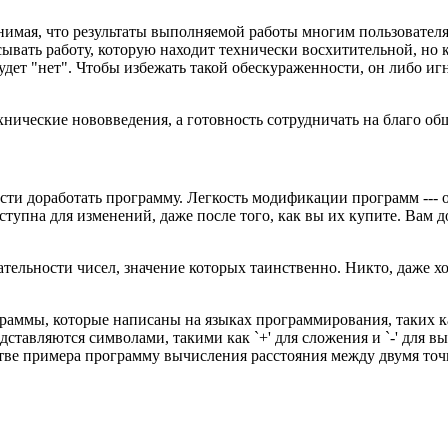
ая, что результаты выполняемой работы многим пользователям 
ать работу, которую находит технически восхитительной, но ко
м будет "нет". Чтобы избежать такой обескураженности, он либо 
ческие нововведения, а готовность сотрудничать на благо обще
ости доработать программу. Легкость модификации программ ---
упна для изменений, даже после того, как вы их купите. Вам до
ательности чисел, значение которых таинственно. Никто, даже х
раммы, которые написаны на языках программирования, таких ка
тавляются символами, такими как `+' для сложения и `-' для в
тве примера программу вычисления расстояния между двумя точ