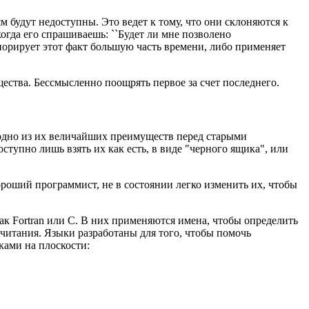
будут недоступны. Это ведет к тому, что они склоняются к
гда его спрашиваешь: ``Будет ли мне позволено
игнорирует этот факт большую часть времени, либо применяет
ства. Бессмысленно поощрять первое за счет последнего.
 одно из их величайших преимуществ перед старыми
ступно лишь взять их как есть, в виде "черного ящика", или
ороший программист, не в состоянии легко изменить их, чтобы
к Fortran или C. В них применяются имена, чтобы определить
ычитания. Языки разработаны для того, чтобы помочь
ками на плоскости: