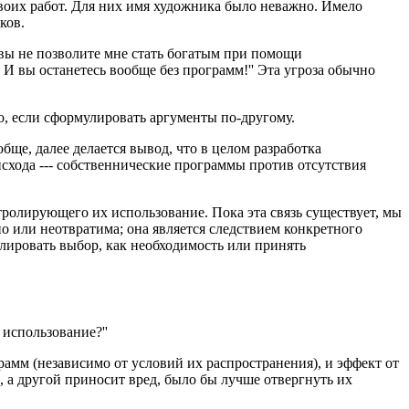
своих работ. Для них имя художника было неважно. Имело
ков.
и вы не позволите мне стать богатым при помощи
 И вы останетесь вообще без программ!'' Эта угроза обычно
но, если сформулировать аргументы по-другому.
ще, далее делается вывод, что в целом разработка
хода --- собственнические программы против отсутствия
ролирующего их использование. Пока эта связь существует, мы
о или неотвратима; она является следствием конкретного
лировать выбор, как необходимость или принять
использование?''
грамм (независимо от условий их распространения), и эффект от
, а другой приносит вред, было бы лучше отвергнуть их