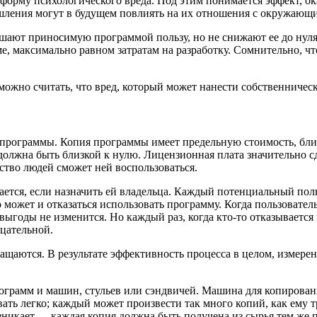
форму психологического вреда. Под этим понимается эффект, 
ления могут в будущем повлиять на их отношения с окружающим
шают приносимую программой пользу, но не снижают ее до нуля
е, максимально равном затратам на разработку. Сомнительно, ч
можно считать, что вред, который может нанести собственничес
 программы. Копия программы имеет предельную стоимость, близ
а должна быть близкой к нулю. Лицензионная плата значительно
ство людей сможет ней воспользоваться.
ается, если назначить ей владельца. Каждый потенциальный пол
 может и отказаться использовать программу. Когда пользовател
выгоды не изменится. Но каждый раз, когда кто-то отказывается 
ицательной.
ащаются. В результате эффективность процесса в целом, измерен
ограмм и машин, стульев или сэндвичей. Машина для копировани
ть легко; каждый может произвести так много копий, как ему тр
никает --- каждая копия должна быть получена из сырья тем же п