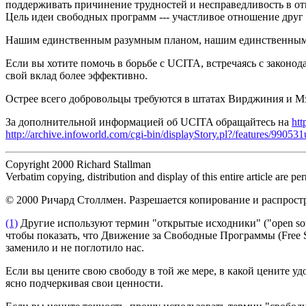
поддерживать причинение трудностей и несправедливость в от
Цель идеи свободных программ --- участливое отношение друг 
Нашим единственным разумным планом, нашим единственным 
Если вы хотите помочь в борьбе с UCITA, встречаясь с законо
свой вклад более эффективно.
Острее всего добровольцы требуются в штатах Вирджиния и Мэр
За дополнительной информацией об UCITA обращайтесь на
htt
http://archive.infoworld.com/cgi-bin/displayStory.pl?/features/9905
Copyright 2000 Richard Stallman
Verbatim copying, distribution and display of this entire article are p
© 2000 Ричард Столлмен. Разрешается копирование и распростр
(1)
Другие используют термин "открытые исходники" ("open sou
чтобы показать, что Движение за Свободные Программы (Free 
заменило и не поглотило нас.
Если вы цените свою свободу в той же мере, в какой цените уд
ясно подчеркивая свои ценности.