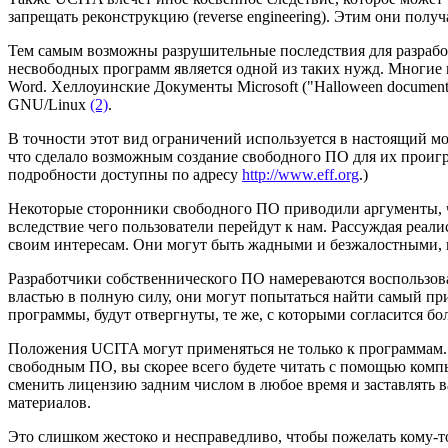
запрещать реконструкцию (reverse engineering). Этим они полу
Тем самым возможны разрушительные последствия для разработ
несвободных программ является одной из таких нужд. Многие п
Word. Хеллоуинские Документы Microsoft ("Halloween documen
GNU/Linux
(2)
.
В точности этот вид ограничений используется в настоящий мо
что сделало возможным создание свободного ПО для их проигры
подробности доступны по адресу
http://www.eff.org
.)
Некоторые сторонники свободного ПО приводили аргументы, 
вследствие чего пользователи перейдут к нам. Рассуждая реали
своим интересам. Они могут быть жадными и безжалостными, 
Разработчики собственнического ПО намереваются воспользова
властью в полную силу, они могут попытаться найти самый пр
программы, будут отвергнуты, те же, с которыми согласится б
Положения UCITA могут применяться не только к программам.
свободным ПО, вы скорее всего будете читать с помощью компь
сменить лицензию задним числом в любое время и заставлять в
материалов.
Это слишком жестоко и несправедливо, чтобы пожелать кому-т