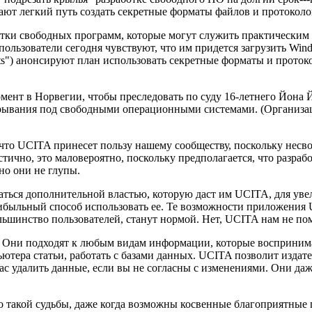
чают легкий путь создать секретные форматы файлов и протоколо
ки свободных программ, которые могут служить практическим н
ользователи сегодня чувствуют, что им придется загрузить Win
ts") анонсируют план использовать секретные форматы и проток
мент в Норвегии, чтобы преследовать по суду 16-летнего Йона Й
вания под свободными операционными системами. (Организация E
что UCITA принесет пользу нашему сообществу, поскольку нес
стично, это маловероятно, поскольку предполагается, что разра
но они не глупы.
ться дополнительной властью, которую даст им UCITA, для увел
ибыльный способ использовать ее. Те возможности приложения U
ольшинство пользователей, станут нормой. Нет, UCITA нам не по
 Они подходят к любым видам информации, которые воспринима
ютера статьи, работать с базами данных. UCITA позволит издат
ас удалить данные, если вы не согласны с изменениями. Они даж
о такой судьбы, даже когда возможны косвенные благоприятные 