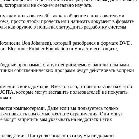
в, которые мы не сможем легально изучать.
уждам пользователей, так как общение с пользователями
dows, просто чтобы прочесть или написать документ в формате
олы как оружие в попытках затруднить разработку системы
охансена (Jon Johansen), который разобрался в формате DVD,
lectronic Frontier Foundation помогает в его защите,
вободные программы станут неприемлемо ограничительными,
ботчики собственнических программ будут действовать вопреки
ичения своих доходов. Вместо того, чтобы пользоваться этой
CITA, которые могут заставить пользователей не покупать
может.
ются компьютерами. Даже если вы пользуетесь только
елям навязать вам самые жесткие ограничения. Они могут
е могут запретить вам указывать на недостатки этих
последствия. Поступая согласно этике, мы не должны