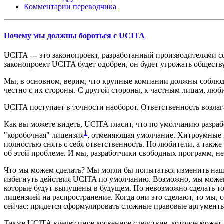
Комментарии переводчика
Почему мы должны бороться с UCITA
UCITA --- это законопроект, разработанный производителями 
законопроект UCITA будет одобрен, он будет угрожать общест
Мы, в основном, верим, что крупные компании должны соблюдат
честно с их стороны. С другой стороны, к частным лицам, люб
UCITA поступает в точности наоборот. Ответственность возлаг
Как вы можете видеть, UCITA гласит, что по умолчанию разраб
1
"коробочная" лицензия
, отменяющая умолчание. Хитроумные 
полностью снять с себя ответственность. Но любители, а такж
об этой проблеме. И мы, разработчики свободных программ, н
Что мы можем сделать? Мы могли бы попытаться изменить наши
избегнуть действия UCITA по умолчанию. Возможно, мы можем
которые будут выпущены в будущем. Но невозможно сделать то
лицензией на распространение. Когда они это сделают, то мы
сейчас: придется сформулировать сложные правовые аргументы,
Также UCITA влечет иное косвенное следствие, которое может 