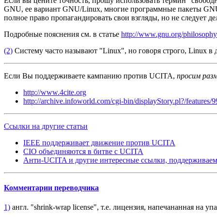
Если вы цените точность, прошу использовать термин "свобод
GNU, ее вариант GNU/Linux, многие программные пакеты GNU
полное право пропагандировать свои взгляды, но не следует д
Подробные пояснения см. в статье
http://www.gnu.org/philosophy/
(2)
Систему часто называют "Linux", но говоря строго, Linux в
Если Вы поддерживаете кампанию против UCITA,
просим раз
http://www.4cite.org
http://archive.infoworld.com/cgi-bin/displayStory.pl?/feature
Ссылки на другие статьи
IEEE поддерживает движение против UCITA
CIO объединяются в битве с UCITA
Анти-UCITA и другие интересные ссылки, поддерживае
Комментарии переводчика
1)
англ. "shrink-wrap license", т.е. лицензия, напечананная на