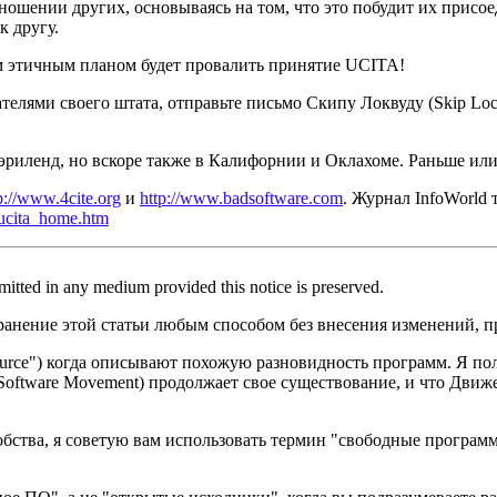
ношении других, основываясь на том, что это побудит их присо
к другу.
этичным планом будет провалить принятие UCITA!
дателями своего штата, отправьте письмо Скипу Локвуду (Skip L
иленд, но вскоре также в Калифорнии и Оклахоме. Раньше или п
p://www.4cite.org
и
http://www.badsoftware.com
. Журнал InfoWorld 
31ucita_home.htm
ermitted in any medium provided this notice is preserved.
анение этой статьи любым способом без внесения изменений, пр
rce") когда описывают похожую разновидность программ. Я поль
Software Movement) продолжает свое существование, и что Движ
обства, я советую вам использовать термин "свободные программ