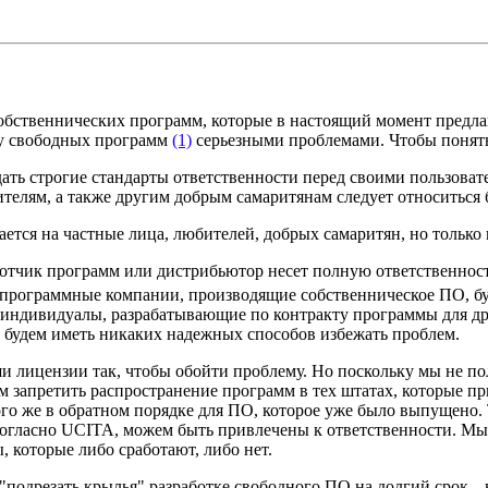
собственнических программ, которые в настоящий момент предла
ву свободных программ
(1)
серьезными проблемами. Чтобы понять, 
ь строгие стандарты ответственности перед своими пользовател
ителям, а также другим добрым самаритянам следует относиться 
ается на частные лица, любителей, добрых самаритян, но только
отчик программ или дистрибьютор несет полную ответственность
программные компании, производящие собственническое ПО, буд
е индивидуалы, разрабатывающие по контракту программы для дру
е будем иметь никаких надежных способов избежать проблем.
 лицензии так, чтобы обойти проблему. Но поскольку мы не по
 запретить распространение программ в тех штатах, которые п
го же в обратном порядке для ПО, которое уже было выпущено. 
, согласно UCITA, можем быть привлечены к ответственности. 
 которые либо сработают, либо нет.
"подрезать крылья" разработке свободного ПО на долгий срок---