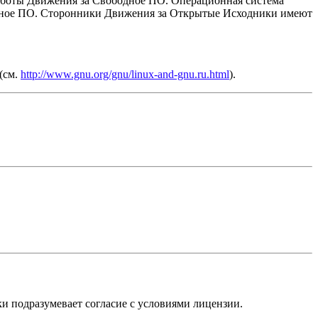
 работы Движения за Свободное ПО. Операционная система
одное ПО. Сторонники Движения за Открытые Исходники имеют
(см.
http://www.gnu.org/gnu/linux-and-gnu.ru.html
).
ески подразумевает согласие с условиями лицензии.