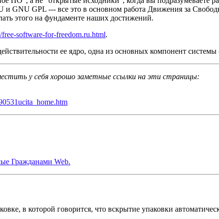
ное ПО", а не "открытые исходники", когда вы подразумеваете
 и GNU GPL --- все это в основном работа Движения за Своб
елать этого на фундаменте наших достижений.
free-software-for-freedom.ru.html
.
 действительности ее ядро, одна из основных компонент системы 
местить у себя хорошо заметные ссылки на эти страницы:
s/990531ucita_home.htm
мые Гражданами Web.
 упаковке, в которой говорится, что вскрытие упаковки автоматич