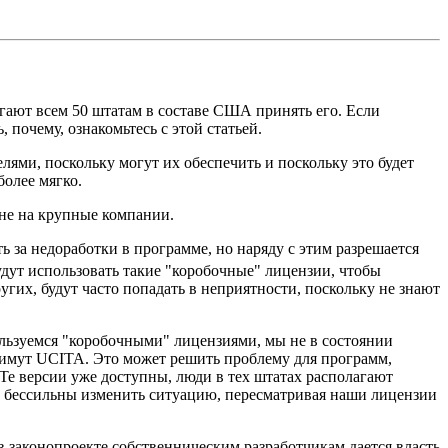
гают всем 50 штатам в составе США принять его. Если
почему, ознакомьтесь с этой статьей.
ями, поскольку могут их обеспечить и поскольку это будет
более мягко.
 не на крупные компании.
 за недоработки в программе, но наряду с этим разрешается
ут использовать такие "коробочные" лицензии, чтобы
гих, будут часто попадать в неприятности, поскольку не знают
льзуемся "коробочными" лицензиями, мы не в состоянии
римут UCITA. Это может решить проблему для программ,
Те версии уже доступны, люди в тех штатах располагают
Мы бессильны изменить ситуацию, пересматривая наши лицензии
в законопроекте собственническим разработчикам дается власть