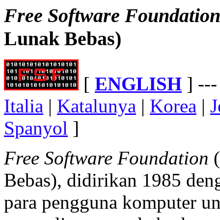
Free Software Foundatio
Lunak Bebas)
[
ENGLISH
] --
Italia
|
Katalunya
|
Korea
|
J
Spanyol
]
Free Software Foundation
(
Bebas), didirikan 1985 den
para pengguna komputer un