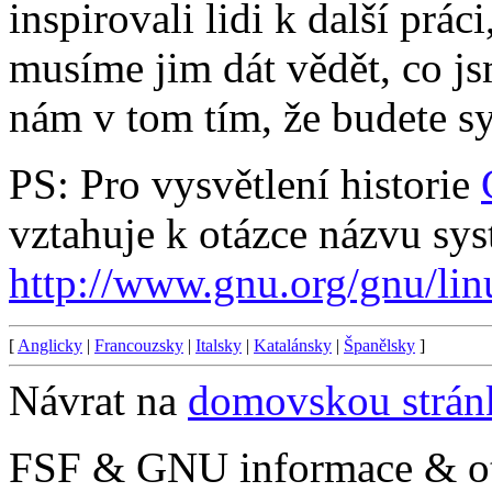
inspirovali lidi k další prác
musíme jim dát vědět, co js
nám v tom tím, že budete s
PS: Pro vysvětlení historie
vztahuje k otázce názvu sys
http://www.gnu.org/gnu/lin
[
Anglicky
|
Francouzsky
|
Italsky
|
Katalánsky
|
Španělsky
]
Návrat na
domovskou strá
FSF & GNU informace & o