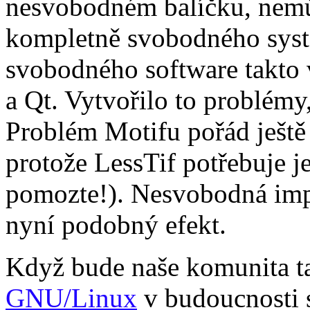
nesvobodném balíčku, nemůž
kompletně svobodného syst
svobodného software takto v
a Qt. Vytvořilo to problémy
Problém Motifu pořád ještě
protože LessTif potřebuje j
pomozte!). Nesvobodná im
nyní podobný efekt.
Když bude naše komunita t
GNU/Linux
v budoucnosti 