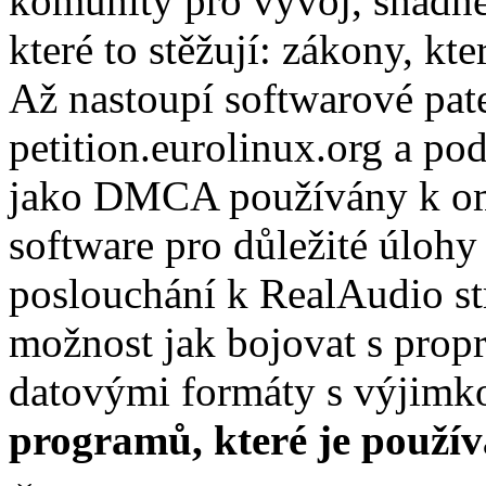
komunity pro vývoj, snadně
které to stěžují: zákony, k
Až nastoupí softwarové pate
petition.eurolinux.org a pod
jako DMCA používány k om
software pro důležité úloh
poslouchání k RealAudio s
možnost jak bojovat s prop
datovými formáty s výjim
programů, které je použív