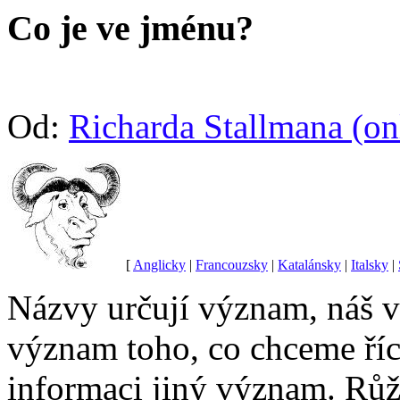
Co je ve jménu?
Od:
Richarda Stallmana (on
[
Anglicky
|
Francouzsky
|
Katalánsky
|
Italsky
|
Názvy určují význam, náš 
význam toho, co chceme ří
informaci jiný význam. Růže