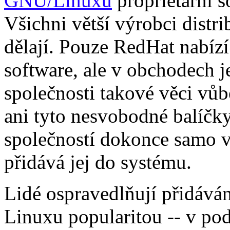
GNU/Linuxu
proprietární s
Všichni větší výrobci distr
dělají. Pouze RedHat nabí
software, ale v obchodech j
společnosti takové věci vůb
ani tyto nesvobodné balíčk
společností dokonce samo v
přidává jej do systému.
Lidé ospravedlňují přidává
Linuxu popularitou -- v pod