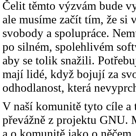
Čelit těmto výzvám bude v
ale musíme začít tím, že si
svobody a spolupráce. Nem
po silném, spolehlivém soft
aby se tolik snažili. Potře
mají lidé, když bojují za sv
odhodlanost, která nevyprch
V naší komunitě tyto cíle a
převážně z projektu GNU. 
a o komunitě jako o něčem, 