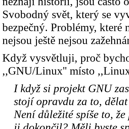
neznají historii, jsou často
Svobodný svět, který se v
bezpečný. Problémy, které 
nejsou ještě nejsou zažehnán
Když vysvětluji, proč bych
,,GNU/Linux'' místo ,,Linux,
I když si projekt GNU zasl
stojí opravdu za to, děla
Není důležité spíše to, ž
ji dokončil? Měli byste sp