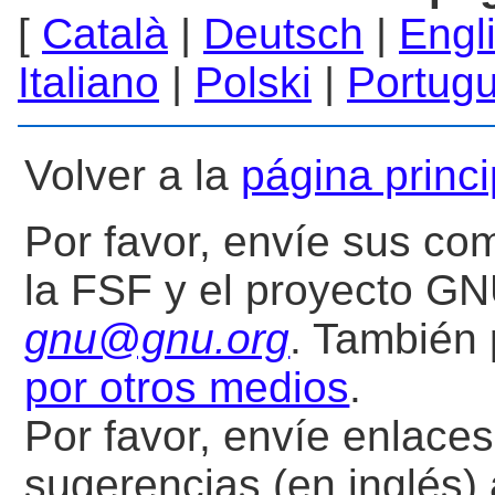
[
Català
|
Deutsch
|
Engl
Italiano
|
Polski
|
Portug
Volver a la
página princ
Por favor, envíe sus co
la FSF y el proyecto GN
gnu@gnu.org
. También
por otros medios
.
Por favor, envíe enlaces
sugerencias (en inglés)