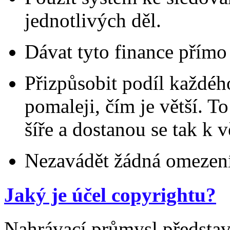
jednotlivých děl.
Dávat tyto finance přímo 
Přizpůsobit podíl každéh
pomaleji, čím je větší. To
šíře a dostanou se tak k
Nezavádět žádná omezení
Jaký je účel copyrightu?
Nahrávací průmysl představ