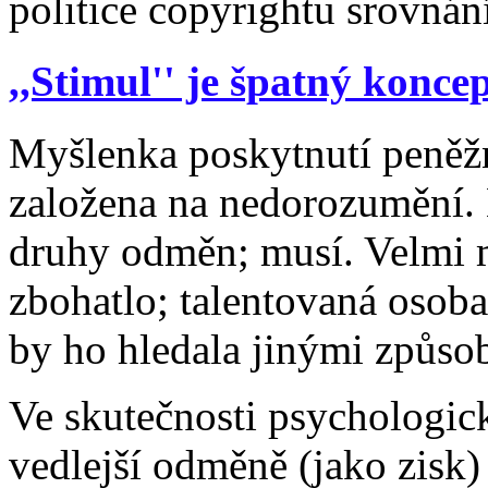
politice copyrightu srovnán
,,Stimul'' je špatný konce
Myšlenka poskytnutí peněžn
založena na nedorozumění. 
druhy odměn; musí. Velmi
zbohatlo; talentovaná osoba, 
by ho hledala jinými způso
Ve skutečnosti psychologick
vedlejší odměně (jako zisk)