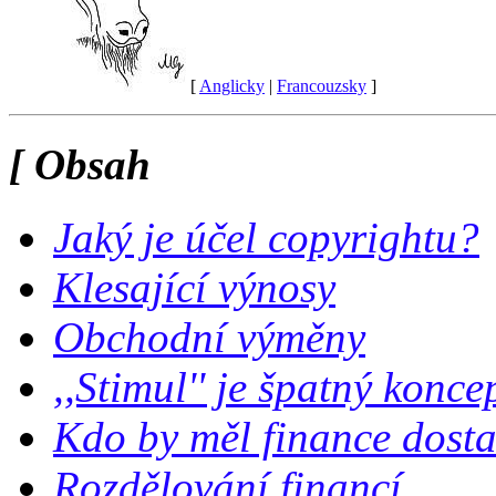
[
Anglicky
|
Francouzsky
]
[ Obsah
Jaký je účel copyrightu?
Klesající výnosy
Obchodní výměny
,,Stimul'' je špatný konce
Kdo by měl finance dosta
Rozdělování financí