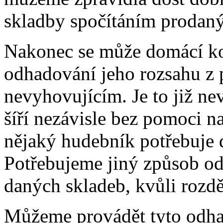
skladby spočítáním prodan
Nakonec se může domácí kop
odhadování jeho rozsahu z 
nevyhovujícím. Je to již ne
šíří nezávisle bez pomoci na
nějaký hudebník potřebuje d
Potřebujeme jiný způsob od
daných skladeb, kvůli rozdě
Můžeme provádět tyto odh