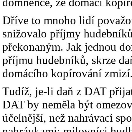
domněnce, že domácí kopíro
Dříve to mnoho lidí považov
snižovalo příjmy hudebníků
překonaným. Jak jednou dom
příjmu hudebníků, skrze da
domácího kopírování zmizí
Tudíž, je-li daň z DAT přij
DAT by neměla být omezová
účelnější, než nahrávací sp
nahrávkami; milovníci hud