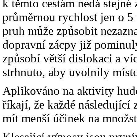
k těmto cestám nedá stejné 
průměrnou rychlost jen o 5 
pruh může způsobit nezazn
dopravní zácpy již pominul
způsobí větší dislokaci a v
strhnuto, aby uvolnily míst
Aplikováno na aktivity hud
říkají, že každé následujíc
mít menší účinek na množstv
Klesající výnosy jsou prvn