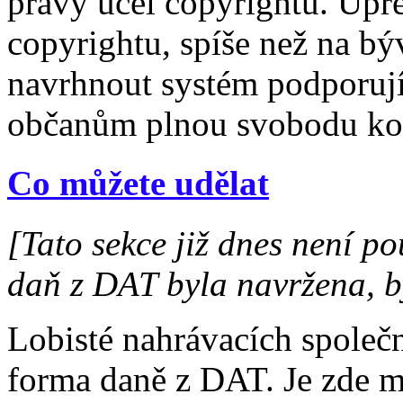
pravý účel copyrightu. Upře
copyrightu, spíše než na 
navrhnout systém podporují
občanům plnou svobodu kopí
Co můžete udělat
[Tato sekce již dnes není po
daň z DAT byla navržena, b
Lobisté nahrávacích společno
forma daně z DAT. Je zde m