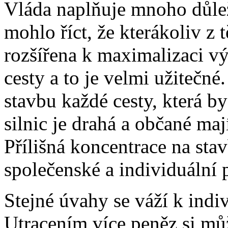
Vláda naplňuje mnoho důlež
mohlo říct, že kterákoliv z 
rozšířena k maximalizaci vý
cesty a to je velmi užitečné
stavbu každé cesty, která b
silnic je drahá a občané maj
Přílišná koncentrace na sta
společenské a individuální 
Stejné úvahy se váží k ind
Utracením více peněz si můž