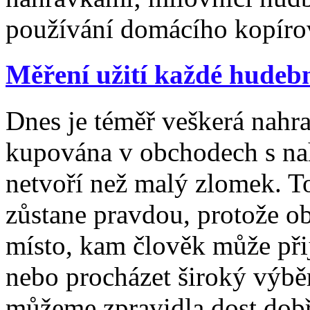
používání domácího kopírov
Měření užití každé hudeb
Dnes je téměř veškerá nahr
kupována v obchodech s na
netvoří než malý zlomek. T
zůstane pravdou, protože o
místo, kam člověk může přij
nebo procházet široký výbě
můžeme zpravidla dost dob