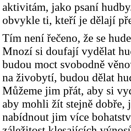
aktivitám, jako psaní hudby. 
obvykle ti, kteří je dělají 
Tím není řečeno, že se hudeb
Mnozí si doufají vydělat hu
budou moct svobodně věnova
na živobytí, budou dělat hu
Můžeme jim přát, aby si vydě
aby mohli žít stejně dobře,
nabídnout jim více bohatství
záležitost klesajících výnos