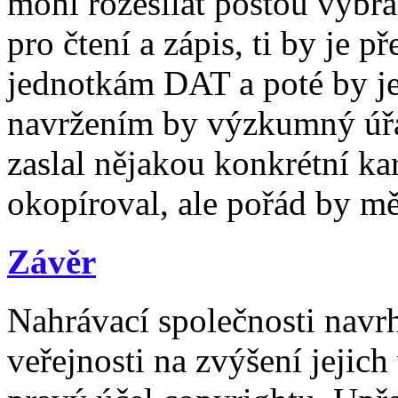
mohl rozesílat poštou vyb
pro čtení a zápis, ti by je p
jednotkám DAT a poté by je
navržením by výzkumný úřa
zaslal nějakou konkrétní kar
okopíroval, ale pořád by mě
Závěr
Nahrávací společnosti navr
veřejnosti na zvýšení jejich