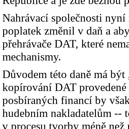
Republice a je zde běžnou p
Nahrávací společnosti nyní 
poplatek změnil v daň a ab
přehrávače DAT, které nem
mechanismy.
Důvodem této daně má být 
kopírování DAT provedené j
posbíraných financí by vša
hudebním nakladatelům -- t
v procesu tvorby méně než 