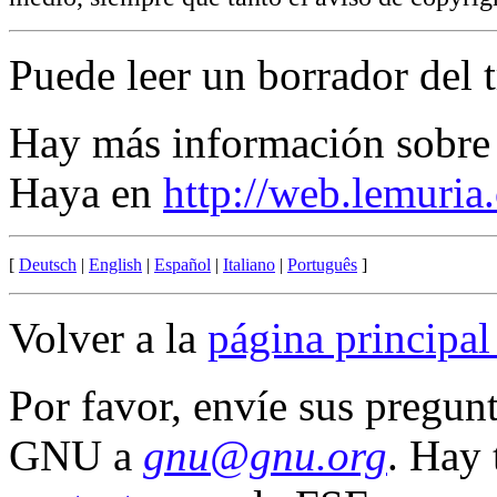
Puede leer un borrador del
Hay más información sobre 
Haya en
http://web.lemuri
[
Deutsch
|
English
|
Español
|
Italiano
|
Português
]
Volver a la
página principa
Por favor, envíe sus pregun
GNU a
gnu@gnu.org
. Hay