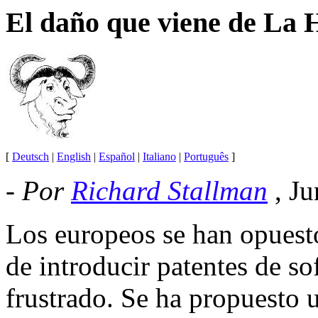
El daño que viene de La 
[
Deutsch
|
English
|
Español
|
Italiano
|
Português
]
-
Por
Richard Stallman
, J
Los europeos se han opuesto
de introducir patentes de s
frustrado. Se ha propuesto u