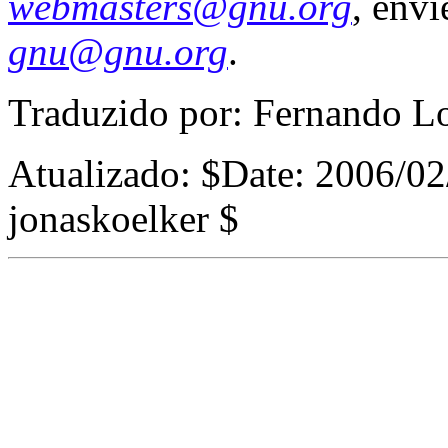
webmasters@gnu.org
, envi
gnu@gnu.org
.
Traduzido por: Fernando 
Atualizado:
$Date: 2006/02
jonaskoelker $