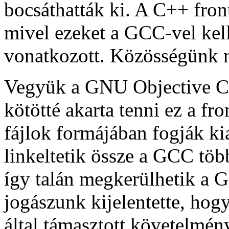
bocsáthatták ki. A C++ front
mivel ezeket a GCC-vel kell
vonatkozott. Közösségünk n
Vegyük a GNU Objective C 
kötötté akarta tenni ez a fr
fájlok formájában fogják ki
linkeltetik össze a GCC töb
így talán megkerülhetik a 
jogászunk kijelentette, hog
által támasztott követelmén