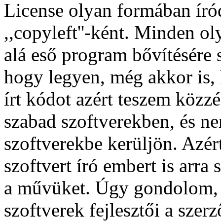
License olyan formában ír
,,copyleft''-ként. Minden o
alá eső program bővítésére 
hogy legyen, még akkor is, 
írt kódot azért teszem közzé
szabad szoftverekben, és ne
szoftverekbe kerüljön. Azér
szoftvert író embert is arra
a művüket. Úgy gondolom, 
szoftverek fejlesztői a szer