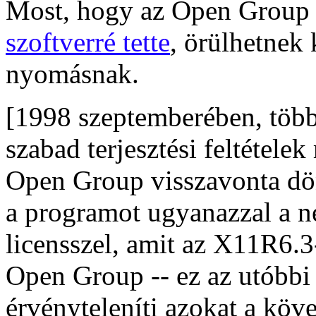
Most, hogy az Open Grou
szoftverré tette
, örülhetnek 
nyomásnak.
[1998 szeptemberében, töb
szabad terjesztési feltételek
Open Group visszavonta dönt
a programot ugyanazzal a n
licensszel, amit az X11R6.3
Open Group -- ez az utóbbi
érvényteleníti azokat a köv