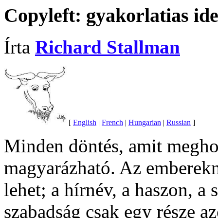
Copyleft: gyakorlatias id
Írta
Richard Stallman
[
English
|
French
|
Hungarian
|
Russian
]
Minden döntés, amit meghoz
magyarázható. Az emberekne
lehet; a hírnév, a haszon, a 
szabadság csak egy része az