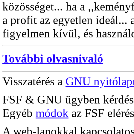
közösséget... ha a ,,keményf
a profit az egyetlen ideál..
figyelmen kívül, és használd
További olvasnivaló
Visszatérés a
GNU nyitólap
FSF & GNU ügyben kérdése
Egyéb
módok
az FSF elérés
A web-lapokkal kapcsolato