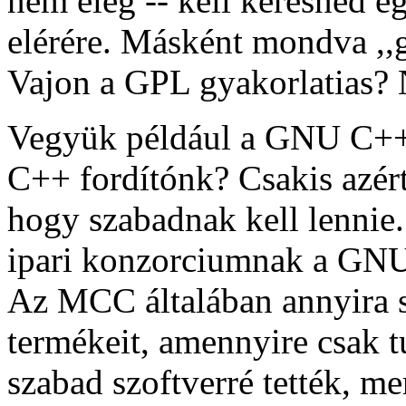
nem elég -- kell keresned e
elérére. Másként mondva ,,g
Vajon a GPL gyakorlatias?
Vegyük például a GNU C++ 
C++ fordítónk? Csakis azé
hogy szabadnak kell lenn
ipari konzorciumnak a GNU 
Az MCC általában annyira s
termékeit, amennyire csak t
szabad szoftverré tették, m