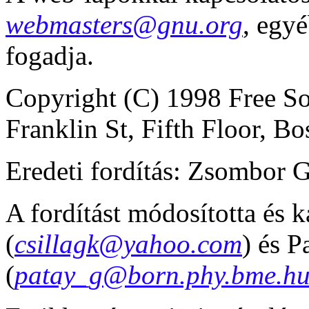
webmasters@gnu.org
, egy
fogadja.
Copyright (C) 1998 Free So
Franklin St, Fifth Floor, 
Eredeti fordítás: Zsombor G
A fordítást módosította és k
(
csillagk@yahoo.com
) és P
(
patay_g@born.phy.bme.h