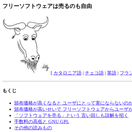
フリーソフトウェアは売るのも自由
[
カタロニア語
|
チェコ語
|
英語
|
フラ
もくじ
頒布価格が高くなると ユーザにとって害にならないのか
頒布価格が高いせいで フリーソフトウェアからユーザ
「ソフトウェアを売る」という 言い回しも誤解を招く
手数料の高低と GNU GPL
その他の読みもの