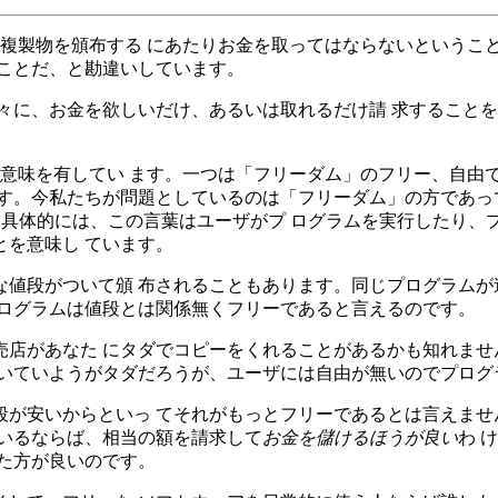
の複製物を頒布する にあたりお金を取ってはならないというこ
ことだ、と勘違いしています。
々に、お金を欲しいだけ、あるいは取れるだけ請 求すること
意味を有してい ます。一つは「フリーダム」のフリー、自由
す。今私たちが問題としているのは「フリーダム」の方であっ
。具体的には、この言葉はユーザがプ ログラムを実行したり、
を意味し ています。
値段がついて頒 布されることもあります。同じプログラムが
プログラムは値段とは関係無くフリーであると言えるのです。
売店があなた にタダでコピーをくれることがあるかも知れませ
いていようがタダだろうが、ユーザには自由が無いのでプログ
が安いからといっ てそれがもっとフリーであるとは言えませ
ているならば、相当の額を請求して
お金を儲けるほうが良い
わ 
た方が良いのです。