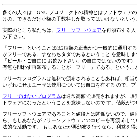
多くの人々は、GNU プロジェクトの精神とはソフトウェア
けの、できるだけ小額の手数料しか取ってはいけな いという
実際のところ私たちは、
フリーソフ トウェア
を再頒布する人
み下 さい。
「フリー」ということばは2種類の正当かつ一般的に通用する
がフリーである、すなわちタダであるということ を意味しま
「ビール・ご自由に お飲み下さい」の自由ではないのです)
有無を問わず再頒布することが「フリー」である、ということ
フリーなプログラムは無料で頒布されることもあれば、相当な
いずれにせよユーザは使用については自由を有する ので、
フリーではないプログラム
は通常高額で販売されますが、販
トウェアになったということを意味しないので す。値段がつ
フリーソフトウェアであることと値段とは関係ないので、値段
ら、もしあなたがフリーソフトウェアのコピーを再頒 布し
法的な活動です。 もしあなたが再頒布を行うなら、利益を得