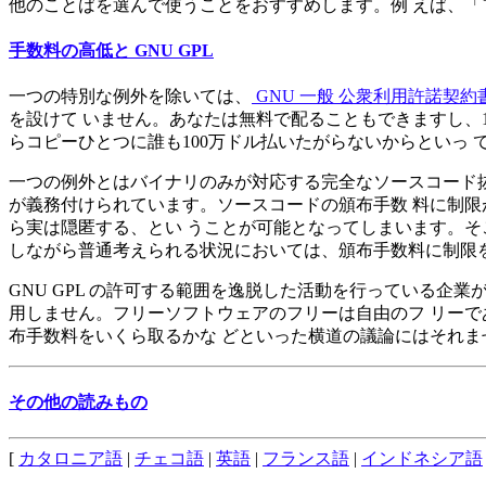
他のことばを選んで使うことをおすすめします。例 えば、「
手数料の高低と GNU GPL
一つの特別な例外を除いては、
GNU 一般 公衆利用許諾契約書 
を設けて いません。あなたは無料で配ることもできますし、1
らコピーひとつに誰も100万ドル払いたがらないからといっ
一つの例外とはバイナリのみが対応する完全なソースコード抜き
が義務付けられています。ソースコードの頒布手数 料に制限
ら実は隠匿する、とい うことが可能となってしまいます。そ
しながら普通考えられる状況においては、頒布手数料に制限
GNU GPL の許可する範囲を逸脱した活動を行っている企
用しません。フリーソフトウェアのフリーは自由のフ リーで
布手数料をいくら取るかな どといった横道の議論にはそれま
その他の読みもの
[
カタロニア語
|
チェコ語
|
英語
|
フランス語
|
インドネシア語