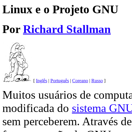
Linux e o Projeto GNU
Por
Richard Stallman
[
Inglês
|
Português
|
Coreano
|
Russo
]
Muitos usuários de computa
modificada do
sistema GNU 
sem perceberem. Através de