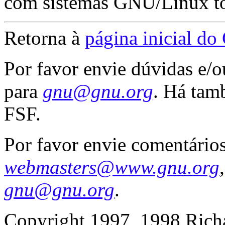
com sistemas GNU/Linux tot
Retorna à
página inicial d
Por favor envie dúvidas e/
para
gnu@gnu.org
. Há ta
FSF.
Por favor envie comentários
webmasters@www.gnu.org
gnu@gnu.org
.
Copyright 1997, 1998 Rich