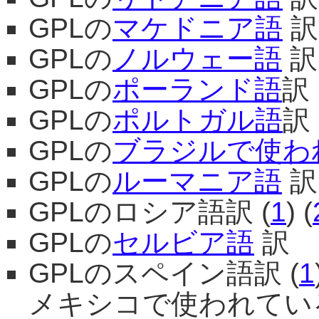
GPLの
マケドニア語
訳
GPLの
ノルウェー語
訳
GPLの
ポーランド語
訳
GPLの
ポルトガル語
訳
GPLの
ブラジルで使わ
GPLの
ルーマニア語
訳
GPLのロシア語訳 (
1
) (
GPLの
セルビア語
訳
GPLのスペイン語訳 (
1
メキシコで使われてい