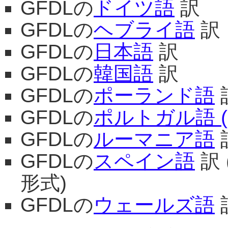
GFDLの
ドイツ語
訳
GFDLの
ヘブライ語
訳
GFDLの
日本語
訳
GFDLの
韓国語
訳
GFDLの
ポーランド語
GFDLの
ポルトガル語 
GFDLの
ルーマニア語
GFDLの
スペイン語
訳 
形式)
GFDLの
ウェールズ語