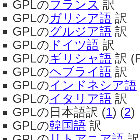
GPLの
フランス
訳
GPLの
ガリシア語
訳
GPLの
グルジア語
訳
GPLの
ドイツ語
訳
GPLの
ギリシャ語
訳 
GPLの
ヘブライ語
訳
GPLの
インドネシア語
GPLの
イタリア語
訳
GPLの日本語訳 (
1
) (
2
)
GPLの
韓国語
訳
GPLの
リトアニア語
訳