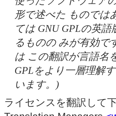
使ったソフトウェア
形で述べた ものでは
ては GNU GPLの
るものの みが有効で
は この翻訳が
言語名
GPLをより一層理解
います。)
ライセンスを翻訳して下