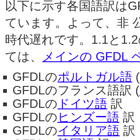
以下に示す各国語訳はGF
ています。よって、非 
時代遅れです。1.1と1
ては、
メインの GFDL 
GFDLの
ポルトガル語
GFDLのフランス語訳 (
GFDLの
ドイツ語
訳
GFDLの
ヒンズー語
訳
GFDLの
イタリア語
訳