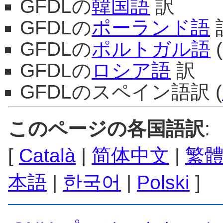
GFDLの
韓国語
訳
GFDLの
ポーランド語
GFDLの
ポルトガル語
(
GFDLの
ロシア語
訳
GFDLのスペイン語訳 (
このページの各国語訳
:
[
Català
|
简体中文
|
繁
本語
|
한국어
|
Polski
]