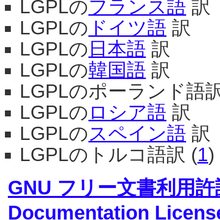
LGPLの
フランス語
訳
LGPLの
ドイツ語
訳
LGPLの
日本語
訳
LGPLの
韓国語
訳
LGPLのポーランド語訳
LGPLの
ロシア語
訳
LGPLの
スペイン語
訳
LGPLのトルコ語訳 (
1
)
GNU フリー文書利用許諾
Documentation Licens