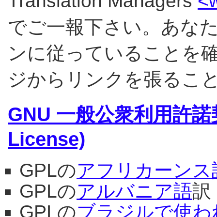
Translation Managers
<w
でご一報下さい。あな
ンに従っていることを確
ジからリンクを張るこ
GNU 一般公衆利用許諾契約書
License)
GPLの
アフリカーンス
GPLの
アルバニア語
訳
GPLの
ブラジルで使わ