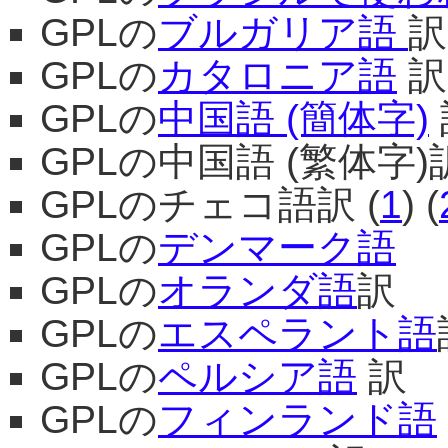
GPLの
ブルガリア語
訳
GPLの
カタロニア語
訳
GPLの
中国語 (簡体字)
GPLの中国語 (繁体字)訳
GPLのチェコ語訳 (
1
) (
GPLの
デンマーク語
GPLの
オランダ語
訳
GPLの
エスペラント語
GPLの
ペルシア語
訳
GPLの
フィンランド語