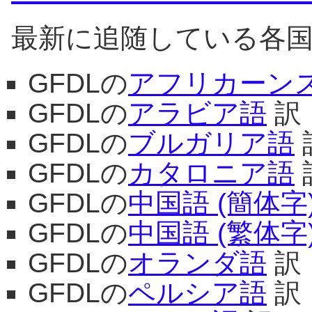
最新に追随している各国語訳 
GFDLの
アフリカーン
GFDLの
アラビア語
訳
GFDLの
ブルガリア語
GFDLの
カタロニア語
GFDLの
中国語 (簡体字
GFDLの
中国語 (繁体字
GFDLの
オランダ語
訳
GFDLの
ペルシア語
訳