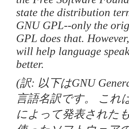
state the distribution te
GNU GPL--only the origi
GPL does that. However, 
will help
language
speak
better.
(訳: 以下はGNU Genera
言語名
訳です。 これ
によって発表されたもの