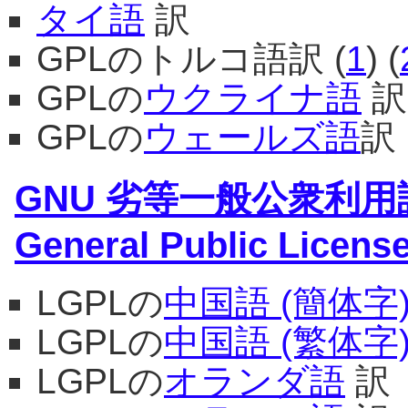
タイ語
訳
GPLのトルコ語訳 (
1
) (
GPLの
ウクライナ語
訳
GPLの
ウェールズ語
訳
GNU 劣等一般公衆利用許諾
General Public License
LGPLの
中国語 (簡体字
LGPLの
中国語 (繁体字
LGPLの
オランダ語
訳