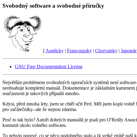
Svobodný software a svobodné příručky
[
Anglicky
|
Francouzsky
|
Chorvatsky
|
Japonsk
GNU Free Documentation License
Největším problémem svobodných operačních systémů není software--j
neobsahuje kompletní manuál. Dokumentace je základním kamenem jak
současnosti je takových případů mnoho.
Kdysi, před mnoha lety, jsem se chtěl učit Perl. Měl jsem kopii volně ši
pro začátečníky--ale že nejsou zdarma.
Proč to tak bylo? Autoři dobrých manuálů je psali pro O'Reilly Assoc
komunit okolo volného softwaru.
To nebylo poprvé, co se něco podobného stalo a (k velké ztrátě naší