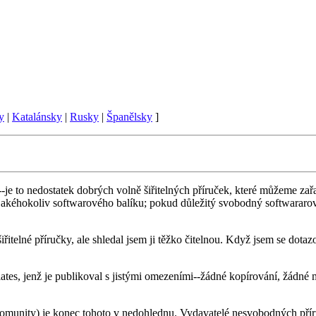
y
|
Katalánsky
|
Rusky
|
Španělsky
]
e to nedostatek dobrých volně šiřitelných příruček, které můžeme zař
éhokoliv softwarového balíku; pokud důležitý svobodný softwararový b
řitelné příručky, ale shledal jsem ji těžko čitelnou. Když jsem se dotazov
iates, jenž je publikoval s jistými omezeními--žádné kopírování, žádné 
 komunity) je konec tohoto v nedohlednu. Vydavatelé nesvobodných pří