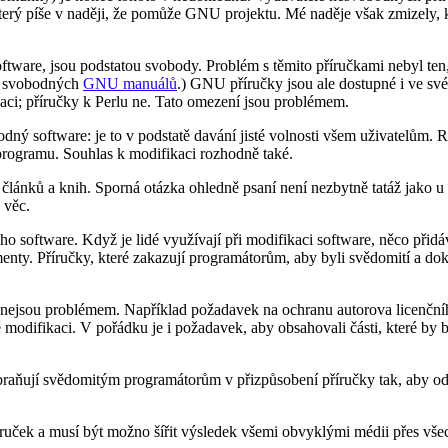
erý píše v naději, že pomůže GNU projektu. Mé naděje však zmizely, kd
tware, jsou podstatou svobody. Problém s těmito příručkami nebyl ten, 
svobodných
GNU manuálů
.) GNU příručky jsou ale dostupné i ve s
ci; příručky k Perlu ne. Tato omezení jsou problémem.
odný software: je to v podstatě davání jisté volnosti všem uživatelům. 
programu. Souhlas k modifikaci rozhodně také.
článků a knih. Sporná otázka ohledně psaní není nezbytně tatáž jako u 
 věc.
oftware. Když je lidé využívají při modifikaci software, něco přidáv
y. Příručky, které zakazují programátorům, aby byli svědomití a doko
v nejsou problémem. Například požadavek na ochranu autorova licenční
odifikaci. V pořádku je i požadavek, aby obsahovali části, které by 
braňují svědomitým programátorům v přizpůsobení příručky tak, aby o
íruček a musí být možno šířit výsledek všemi obvyklými médii přes všec