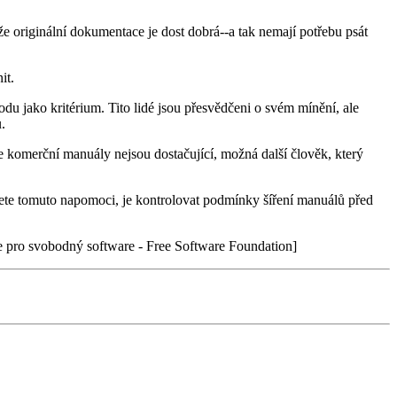
že originální dokumentace je dost dobrá--a tak nemají potřebu psát
it.
bodu jako kritérium. Tito lidé jsou přesvědčeni o svém mínění, ale
.
komerční manuály nejsou dostačující, možná další člověk, který
ete tomuto napomoci, je kontrolovat podmínky šíření manuálů před
 pro svobodný software - Free Software Foundation]