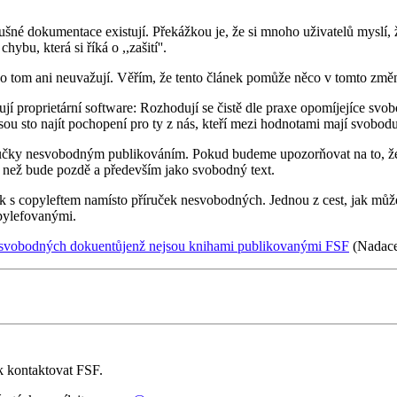
slušné dokumentace existují. Překážkou je, že si mnoho uživatelů myslí, 
ybu, která si říká o ,,zašití''.
í o tom ani neuvažují. Věřím, že tento článek pomůže něco v tomto změn
tují proprietární software: Rozhodují se čistě dle praxe opomíjejíce svo
sou sto najít pochopení pro ty z nás, kteří mezi hodnotami mají svobodu
ručky nesvobodným publikováním. Pokud budeme upozorňovat na to, že 
 než bude pozdě a především jako svobodný text.
k s copyleftem namísto příruček nesvobodných. Jednou z cest, jak můž
opylefovanými.
svobodných dokuentůjenž nejsou knihami publikovanými FSF
(Nadace
k kontaktovat FSF.