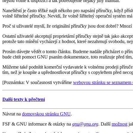
nejsou volně k dispozici a tak potřebujeme nějaký jiný manuál.
Naneštěstí je často těžké najít někoho pro napsání příručky, když pří
volně šiřitelné příručky. Nevidí, že volně šiřitelný operační systém má ch
Proč si uživatelé myslí, že originální příručky jsou dost dobré? Mnoz
Ostatní uživatelé akceptují proprietární příručky stejně tak jako akcep
protože tato mínění vycházejí z hodnot, které nezahrnují svobodu, nej
Prosím dávejte vědět o tomto článku. Budeme nadále přicházet o pří
bude chtít pomoct GNU psaním dokumentace, toto realizuje před tím,
Můžeme také podnítit komerční vydavatele k volnému prodeji příruče
tím, než je koupíte a upřednostňovat příručky s copyleftem před nec
[Poznámka: V současnosti vytváříme
webovou stránku se seznamem 
Další texty k přečtení
Návrat na
domovskou stránku GNU
.
FSF & GNU informace & otázky na
gnu@gnu.org
. Další
možnost
ja