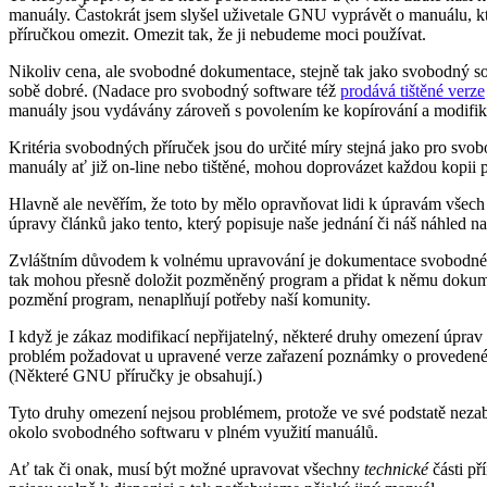
manuály. Častokrát jsem slyšel uživetale GNU vyprávět o manuálu, kt
příručkou omezit. Omezit tak, že ji nebudeme moci používat.
Nikoliv cena, ale svobodné dokumentace, stejně tak jako svobodný sof
sobě dobré. (Nadace pro svobodný software též
prodává tištěné verze
manuály jsou vydávány zároveň s povolením ke kopírování a modifika
Kritéria svobodných příruček jsou do určité míry stejná jako pro svob
manuály ať již on-line nebo tištěné, mohou doprovázet každou kopii 
Hlavně ale nevěřím, že toto by mělo opravňovat lidi k úpravám všech 
úpravy článků jako tento, který popisuje naše jednání či náš náhled na
Zvláštním důvodem k volnému upravování je dokumentace svobodného s
tak mohou přesně doložit pozměněný program a přidat k němu dokument
pozmění program, nenaplňují potřeby naší komunity.
I když je zákaz modifikací nepřijatelný, některé druhy omezení úpra
problém požadovat u upravené verze zařazení poznámky o provedené m
(Některé GNU příručky je obsahují.)
Tyto druhy omezení nejsou problémem, protože ve své podstatě neza
okolo svobodného softwaru v plném využití manuálů.
Ať tak či onak, musí být možné upravovat všechny
technické
části př