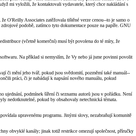
yž mi vyložili, že kontaktovali vydavatele, který chce nakládání s
že O'Reilly Associates zatěžovala tištěné verze cenou--to je samo o
vé zdrojové podobě, zatímco tyto dokumentace pouze na papíře. GNU
Redistribuce (včetně komerční) musí být povolena do té míry, že
softwaru. Na příklad si nemyslím, že Vy nebo já jsme povinni povolit
ají či mění jeho tvář, pokud jsou svědomití, pozměmí také manuál--
nčili práci, či je nabádají k napsání nového manuálu, pokud
ho ujednání, podmínek šíření či seznamu autorů jsou v pořádku. Není
byly nedotknutelné, pokud by obsahovaly netechnická témata.
dpovídala upravenému programu. Jinými slovy, nezabraňují komunitě
hny obvyklé kanály; jinak totiž restrikce omezují společnost, příručky