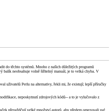
adit do těchto systémů. Mnoho z našich důležitých programů
alík neobsahuje volně šiřitelný manuál, je to velká chyba. V
al uživatelů Perlu na alternativy, řekli mi, že existují; lepší příručky
modifikace, neposkytnutí zdrojových kódů-- a to je vylučovalo z
ruček přesvědčují velké množství autorů, aby předem omezovali své