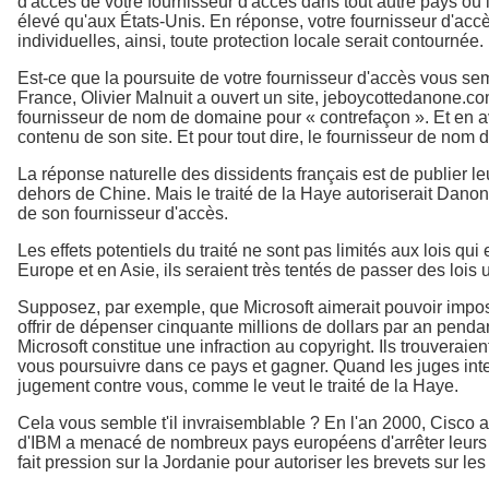
d'accès de votre fournisseur d'accès dans tout autre pays où il
élevé qu'aux États-Unis. En réponse, votre fournisseur d'accès
individuelles, ainsi, toute protection locale serait contournée.
Est-ce que la poursuite de votre fournisseur d'accès vous se
France, Olivier Malnuit a ouvert un site, jeboycottedanone.co
fournisseur de nom de domaine pour « contrefaçon ». Et en a
contenu de son site. Et pour tout dire, le fournisseur de nom
La réponse naturelle des dissidents français est de publier l
dehors de Chine. Mais le traité de la Haye autoriserait Danone
de son fournisseur d'accès.
Les effets potentiels du traité ne sont pas limités aux lois 
Europe et en Asie, ils seraient très tentés de passer des lois
Supposez, par exemple, que Microsoft aimerait pouvoir impose
offrir de dépenser cinquante millions de dollars par an penda
Microsoft constitue une infraction au copyright. Ils trouverai
vous poursuivre dans ce pays et gagner. Quand les juges inter
jugement contre vous, comme le veut le traité de la Haye.
Cela vous semble t'il invraisemblable ? En l'an 2000, Cisco a 
d'IBM a menacé de nombreux pays européens d'arrêter leurs 
fait pression sur la Jordanie pour autoriser les brevets sur l