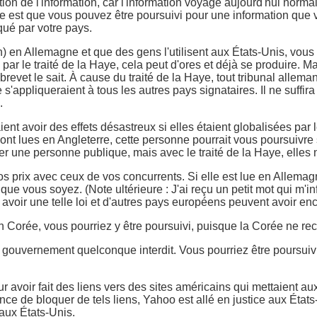
ution de l'information, car l'information voyage aujourd'hui nor
ce est que vous pouvez être poursuivi pour une information que 
qué par votre pays.
on) en Allemagne et que des gens l'utilisent aux États-Unis, vous 
par le traité de la Haye, cela peut d'ores et déjà se produire. 
brevet le sait. À cause du traité de la Haye, tout tribunal allema
 s'appliqueraient à tous les autres pays signataires. Il ne suffira
.
aient avoir des effets désastreux si elles étaient globalisées pa
t lues en Angleterre, cette personne pourrait vous poursuivre sou
quer une personne publique, mais avec le traité de la Haye, elle
rix avec ceux de vos concurrents. Si elle est lue en Allemagne,
e vous soyez. (Note ultérieure : J'ai reçu un petit mot qui m'in
voir une telle loi et d'autres pays européens peuvent avoir enco
 Corée, vous pourriez y être poursuivi, puisque la Corée ne reco
gouvernement quelconque interdit. Vous pourriez être poursuivi
r avoir fait des liens vers des sites américains qui mettaient a
ce de bloquer de tels liens, Yahoo est allé en justice aux Éta
aux États-Unis.