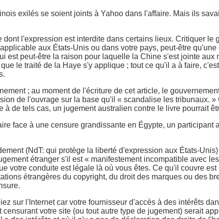
ois exilés se soient joints à Yahoo dans l'affaire. Mais ils sav
dont l'expression est interdite dans certains lieux. Critiquer le 
applicable aux États-Unis ou dans votre pays, peut-être qu'une d
 est peut-être la raison pour laquelle la Chine s'est jointe aux
ue le traité de la Haye s'y applique ; tout ce qu'il a à faire, c'e
s.
nement ; au moment de l'écriture de cet article, le gouvernement d
ion de l'ouvrage sur la base qu'il « scandalise les tribunaux. » C
ue à de tels cas, un jugement australien contre le livre pourrait êt
ire face à une censure grandissante en Égypte, un participant au
ement (NdT: qui protège la liberté d'expression aux États-Unis)
jugement étranger s'il est « manifestement incompatible avec les pr
otre conduite est légale là où vous êtes. Ce qu'il couvre est un
tations étrangères du copyright, du droit des marques ou des bre
nsure.
ez sur l'Internet car votre fournisseur d'accès à des intérêts 
censurant votre site (ou tout autre type de jugement) serait appl