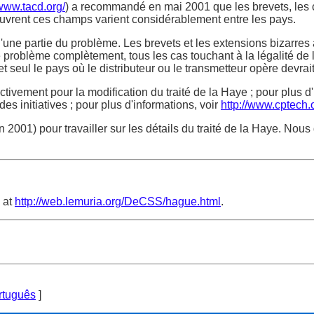
/www.tacd.org/
) a recommandé en mai 2001 que les brevets, les cop
 couvrent ces champs varient considérablement entre les pays.
u'une partie du problème. Les brevets et les extensions bizarre
 problème complètement, tous les cas touchant à la légalité de l
et seul le pays où le distributeur ou le transmetteur opère devrait 
ctivement pour la modification du traité de la Haye ; pour plus d
s initiatives ; pour plus d'informations, voir
http://www.cptech.
001) pour travailler sur les détails du traité de la Haye. Nous
 at
http://web.lemuria.org/DeCSS/hague.html
.
rtuguês
]