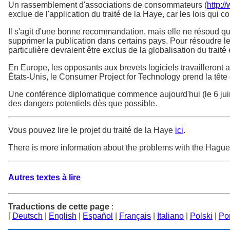
Un rassemblement d'associations de consommateurs (
http:/
exclue de l'application du traité de la Haye, car les lois qui
Il s'agit d'une bonne recommandation, mais elle ne résoud q
supprimer la publication dans certains pays. Pour résoudre le
particulière devraient être exclus de la globalisation du traité 
En Europe, les opposants aux brevets logiciels travailleront a
États-Unis, le Consumer Project for Technology prend la tête de
Une conférence diplomatique commence aujourd'hui (le 6 juin 2
des dangers potentiels dès que possible.
Vous pouvez lire le projet du traité de la Haye
ici
.
There is more information about the problems with the Hague
Autres textes à lire
Traductions de cette page
:
[
Deutsch
|
English
|
Español
|
Français
|
Italiano
|
Polski
|
Po