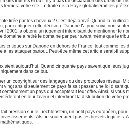
 a des intérêts et où il n'y a pas de déclaration des droits de l'
 fermera votre site. Le traité de la Haye globaliserait les prétex
mble tirée par les cheveux ? C'est déjà arrivé. Quand la multi
m, pour critiquer cette décision. Danone l'a poursuivi, non seul
vril 2001, a obtenu un jugement interdisant de mentionner le n
 de domaine a retiré le domaine par peur avant même que le trib
eurs critiques sur Danone en dehors de France, tout comme les di
 à les attaquer partout. Peut-être même cet article serait-il su
qui existent aujourd'hui. Quand cinquante pays savent que leurs 
 uniquement dans ce but.
r un copyright sur des langages ou des protocoles réseau. Micro
nt vingt ans si seulement ce pays faisait passer une loi disant
ent certainement un pays qui accepterait leur offre. Ainsi, si vo
céderont en leur faveur et interdiront la distribution de votre p
fait pression sur le Liechtenstein, un petit pays européen, pour 
investissements s'ils ne soutenaient pas les brevets logiciel
es mathématiques.