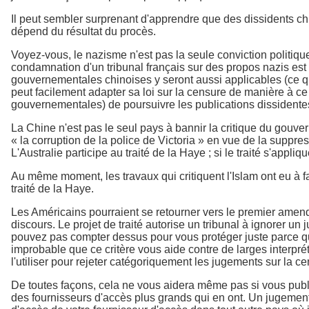
Il peut sembler surprenant d'apprendre que des dissidents chin
dépend du résultat du procès.
Voyez-vous, le nazisme n'est pas la seule conviction politique 
condamnation d'un tribunal français sur des propos nazis est 
gouvernementales chinoises y seront aussi applicables (ce qui
peut facilement adapter sa loi sur la censure de manière à ce q
gouvernementales) de poursuivre les publications dissidente
La Chine n'est pas le seul pays à bannir la critique du gouver
« la corruption de la police de Victoria » en vue de la suppress
L'Australie participe au traité de la Haye ; si le traité s'appliq
Au même moment, les travaux qui critiquent l'Islam ont eu à fa
traité de la Haye.
Les Américains pourraient se retourner vers le premier amend
discours. Le projet de traité autorise un tribunal à ignorer un 
pouvez pas compter dessus pour vous protéger juste parce que v
improbable que ce critère vous aide contre de larges interpré
l'utiliser pour rejeter catégoriquement les jugements sur la ce
De toutes façons, cela ne vous aidera même pas si vous publi
des fournisseurs d'accès plus grands qui en ont. Un jugement 