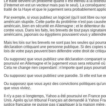
Le traité devient un problème quand il est étendu à la distrib
(l'Internet en est un vecteur mais pas le seul). La conséquen
traité de la Haye et que le jugement sera probablement appli
Par exemple, si vous publiez un logiciel (qu'il soit libre ou n
américain stupide. Cette partie du problème n'est pas causée 
américain, bien en sécurité en Allemagne ; et le détenteur du 
contre vous. Dans les faits, les brevets de tout pays signataire
américains, japonais ou égyptiens pouvaient vous y atteindre
Mais les lois sur les brevets ne sont pas les seules qui pourr
déclaration critiquant une personne publique. Si des copies son
lois de votre pays peuvent bien défendre votre droit de criti
Ou supposez que vous publiiez une déclaration comparant vos p
poursuivi en Allemagne et le jugement vous sera retourné où qu
Cela ne change rien cependant : n'importe quel pays pourrait a
Ou supposez que vous publiiez une parodie. Si elle est lue en
Ou supposez que vous ayez des convictions politiques qu'un 
que vous viviez.
Il n'y a pas si longtemps, Yahoo a été poursuivi en France pou
Unis. Après qu'un tribunal Français ait demandé à Yahoo Fran
justice française ne puisse pas s'appliquer à la maison mère 