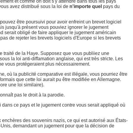
malement et comme on doit s'y attendre dans tous les pays
vous avez distribué sous la loi de
n'importe quel
pays du
pouvez être poursuivi pour avoir enfreint un brevet logiciel
Mais jusqu'à présent vous pouviez ignorer le jugement
nd serait obligé de faire appliquer le jugement américain
 pas de rejeter les brevets logiciels d'Europe si les brevets
r le traité de la Haye. Supposez que vous publiiez une
s la loi anti-diffamation anglaise, qui est très stricte. Les
s ne vous protégeraient plus nécessairement.
 où la publicité comparative est illégale, vous pourriez être
formais que cette loi aurait pu être modifiée en Allemagne.
re une loi similaire).
nnaît pas le droit à la parodie.
 dans ce pays et le jugement contre vous serait appliqué où
ux enchères des souvenirs nazis, ce qui est autorisé aux États-
ts-Unis, demandant un jugement pour que la décision de