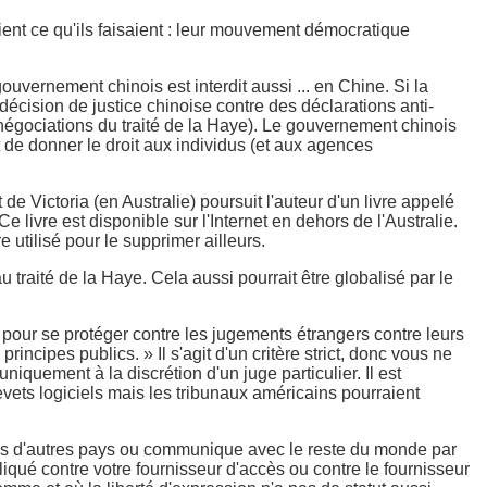
aient ce qu'ils faisaient : leur mouvement démocratique
gouvernement chinois est interdit aussi ... en Chine. Si la
écision de justice chinoise contre des déclarations anti-
 négociations du traité de la Haye). Le gouvernement chinois
st de donner le droit aux individus (et aux agences
e Victoria (en Australie) poursuit l'auteur d'un livre appelé
e livre est disponible sur l'Internet en dehors de l'Australie.
re utilisé pour le supprimer ailleurs.
 traité de la Haye. Cela aussi pourrait être globalisé par le
 pour se protéger contre les jugements étrangers contre leurs
incipes publics. » Il s'agit d'un critère strict, donc vous ne
iquement à la discrétion d'un juge particulier. Il est
vets logiciels mais les tribunaux américains pourraient
dans d'autres pays ou communique avec le reste du monde par
iqué contre votre fournisseur d'accès ou contre le fournisseur