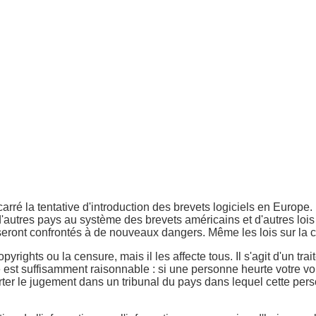
ré la tentative d'introduction des brevets logiciels en Europe.
s d'autres pays au système des brevets américains et d'autres l
eront confrontés à de nouveaux dangers. Même les lois sur la ce
yrights ou la censure, mais il les affecte tous. Il s'agit d'un trai
se est suffisamment raisonnable : si une personne heurte votre v
er le jugement dans un tribunal du pays dans lequel cette personn