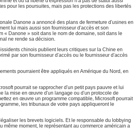
homme et où la liberté d'expression n'a pas de statut aussi
tes pour les poursuites, mais pas les protections des libertés
nationale Danone a annoncé des plans de fermeture d'usines en
ement lui mais aussi son fournisseur d'accès et son
om « Danone » soit dans le nom de domaine, soit dans le
unal ne rende sa décision.
ssidents chinois publient leurs critiques sur la Chine en
pprimé par son fournisseur d'accès ou le fournisseur d'accès
jugements pourraient être appliqués en Amérique du Nord, en
soft pourrait se rapprocher d'un petit pays pauvre et lui
 que la mise en œuvre d'un langage ou d'un protocole de
us mettez en œuvre un programme compatible, Microsoft pourrait
rogramme, les tribunaux de votre pays appliqueront le
légaliser les brevets logiciels. Et le responsable du lobbying
s. Au même moment, le représentant au commerce américain a