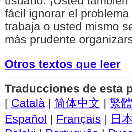
usuario. ¡Usted también 
fácil ignorar el problem
trabaja o usted mismo 
más prudente organizar
Otros textos que leer
Traducciones de esta 
[
Català
|
简体中文
|
繁
Español
|
Français
|
日