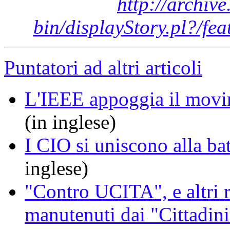
http://archiv
bin/displayStory.pl?/f
Puntatori ad altri articoli
L'IEEE appoggia il mov
(in inglese)
I CIO si uniscono alla ba
inglese)
"Contro UCITA", e altri r
manutenuti dai "Cittadini