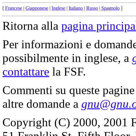
[
Francese
|
Giapponese
|
Inglese
|
Italiano
|
Russo
|
Spagnolo
]
Ritorna alla
pagina princip
Per informazioni e domande
possibilmente in inglese, a
contattare
la FSF.
Commenti su queste pagin
altre domande a
gnu@gnu.o
Copyright (C) 2000, 2001 F
51 Franklin St, Fifth Floo