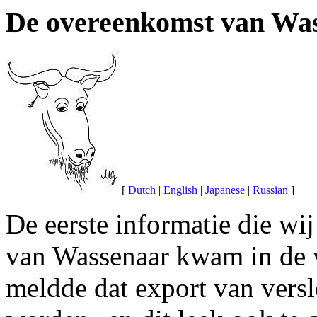
De overeenkomst van Was
[
Dutch
|
English
|
Japanese
|
Russian
]
De eerste informatie die w
van Wassenaar kwam in de v
meldde dat export van vers