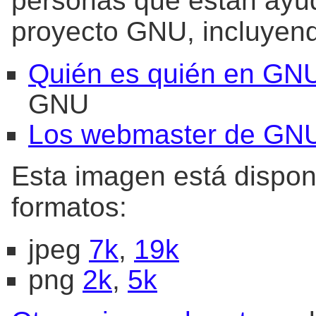
personas que están ayu
proyecto GNU, incluyend
Quién es quién en GN
GNU
Los webmaster de GN
Esta imagen está disponi
formatos:
jpeg
7k
,
19k
png
2k
,
5k