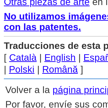
Otras piezas de arte
en l
No utilizamos imágene
con las patentes.
Traducciones de esta 
[
Català
|
English
|
Espa
|
Polski
|
Română
]
Volver a la
página princ
Por favor, envíe sus co