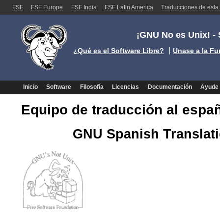
FSF
FSF Europe
FSF India
FSF Latin America
Traducciones de esta
¡GNU No es Unix! - 
¿Qué es el Software Libre?
Unase a la Fu
Inicio
Software
Filosofía
Licencias
Documentación
Ayude
Equipo de traducción al espa
GNU Spanish Translat