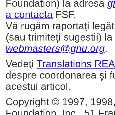
Foundation) la adresa
g
a contacta
FSF.
Vă rugăm raportaţi legătu
(sau trimiteţi sugestii) l
webmasters@gnu.org
.
Vedeţi
Translations R
despre coordonarea şi fu
acestui articol.
Copyright © 1997, 1998
Foundation, Inc., 51 Fran