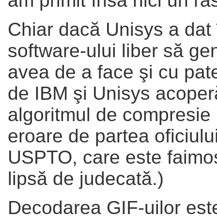
am primit însă nici un r
Chiar dacă Unisys a dat 
software-ului liber să g
avea de a face şi cu pat
de IBM şi Unisys acoperă
algoritmul de compresie 
eroare de partea oficiulu
USPTO, care este faimos
lipsă de judecată.)
Decodarea GIF-uilor este