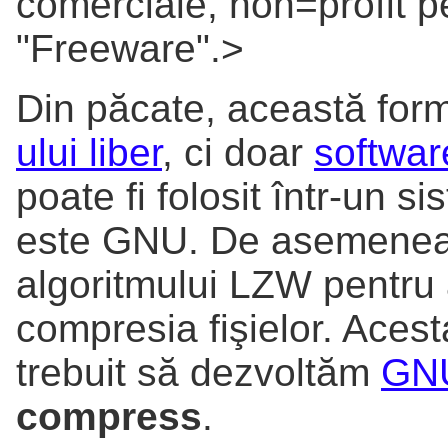
comerciale, non=profit pe
"Freeware".>
Din păcate, această for
ului liber
, ci doar
softwar
poate fi folosit într-un 
este GNU. De asemenea,
algoritmului LZW pentru a
compresia fişielor. Acest
trebuit să dezvoltăm
GNU
compress
.