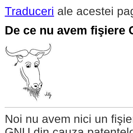
Traduceri
ale acestei pag
De ce nu avem fişiere
Noi nu avem nici un fişier
GNU din cauza patentelo