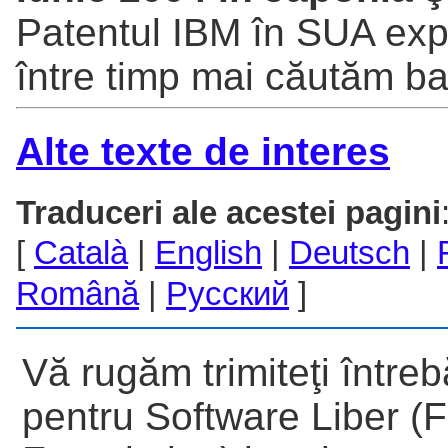
Patentul IBM în SUA exp
între timp mai căutăm baz
Alte texte de interes
Traduceri ale acestei pagini
[
Català
|
English
|
Deutsch
|
Română
|
Русский
]
Vă rugăm trimiteţi între
pentru Software Liber (