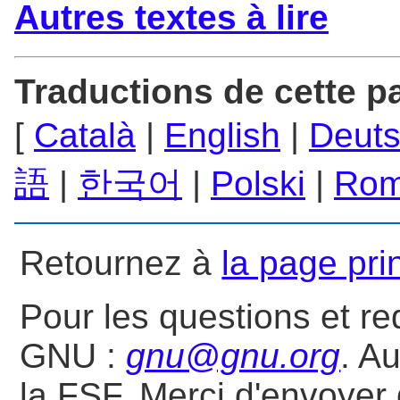
Autres textes à lire
Traductions de cette p
[
Català
|
English
|
Deut
語
|
한국어
|
Polski
|
Rom
Retournez à
la page pri
Pour les questions et re
GNU :
gnu@gnu.org
. A
la FSF. Merci d'envoyer