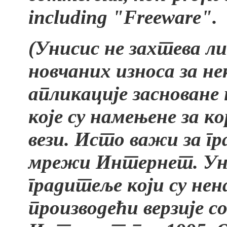
including "Freeware".
(Унисис не захтева л
новчаних износа за н
апликације засноване
које су намењене за к
вези. Исто важи за г
мрежи Интернет. Уни
градитеље који су не
производећи верзије с