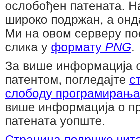
ослобођен патената. Н
широко подржан, а онд
Ми на овом серверу по
слика у
формату
PNG
.
За више информација 
патентом, погледајте
с
слободу програмирања
више информација о п
патената уопште.
Страница подршке чит