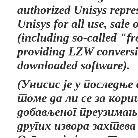
authorized Unisys repres
Unisys for all use, sale 
(including so-called "f
providing LZW conversio
downloaded software).
(Унисис је у последње
томе да ли се за кор
добављеног преузима
других извора захтева