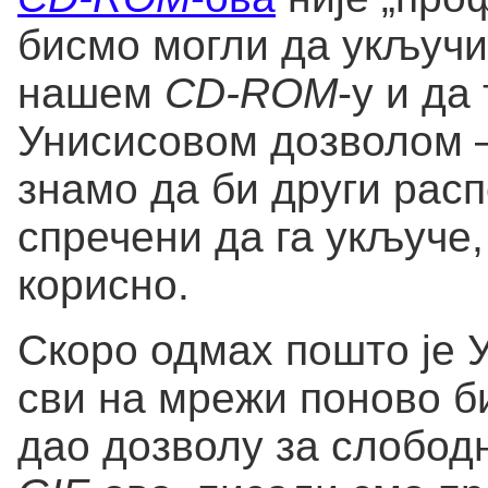
бисмо могли да укључ
нашем
CD-ROM
-у и да
Унисисовом дозволом —
знамо да би други рас
спречени да га укључе,
корисно.
Скоро одмах пошто је У
сви на мрежи поново б
дао дозволу за слобод