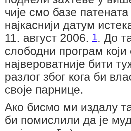
чије смо базе патената
најкаснији датум истека
1
11. август 2006.
. До т
слободни програм који
највероватније бити ту
разлог због кога би вл
своје парнице.
Ако бисмо ми издалу т
би помислили да је муд