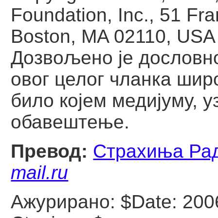
Foundation, Inc., 51 Fran
Boston, MA 02110, USA
Дозвољено је дословн
овог целог чланка шир
било којем медијуму, у
обавештење.
Превод:
Страхиња Ра
mail.ru
Ажурирано:
$Date: 200