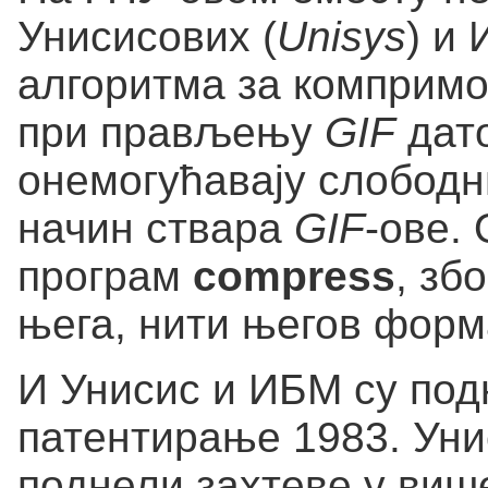
Унисисових (
Unisys
) и
алгоритма за компри
при прављењу
GIF
дато
онемогућавају слободн
начин ствара
GIF
-ове.
програм
compress
, зб
њега, нити његов форм
И Унисис и ИБМ су под
патентирање 1983. Уни
поднели захтеве у виш