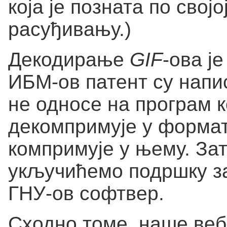
која је позната по свој
расуђивању.)
Декодирање
GIF
-ова ј
ИБМ-ов патент су напи
не односе на програм 
декомпримује у форма
компримује у њему. За
укључићемо подршку з
ГНУ-ов софтвер.
Сходно томе, наше веб