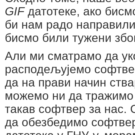
GIF
датотеке, ако бисм
би нам радо направили 
бисмо били тужени збо
Али ми сматрамо да ук
расподељујемо софтве
да на прави начин ств
можемо ни да тражимо 
такав софтвер за нас. 
да обезбедимо софтв