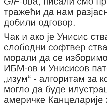
GIF
-ова, писали смо п
тражећи да нам разјас
добили одговор.
Чак и ако је Унисис ст
слободни софтвер ств
морали да се изборимо
ИБМ-ов и Унисисов пат
„изум“ - алгоритам за
могло да буде илустрац
америчке Канцеларије 