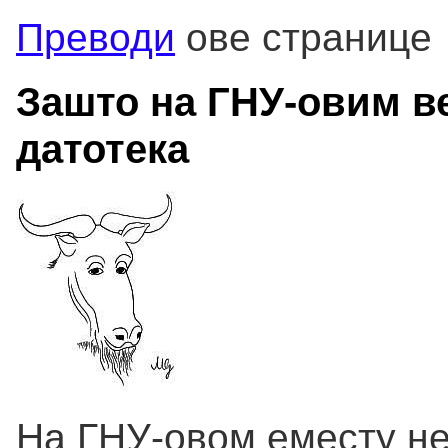
Преводи
ове странице
Зашто на ГНУ-овим в
датотека
На ГНУ-овом еместу н