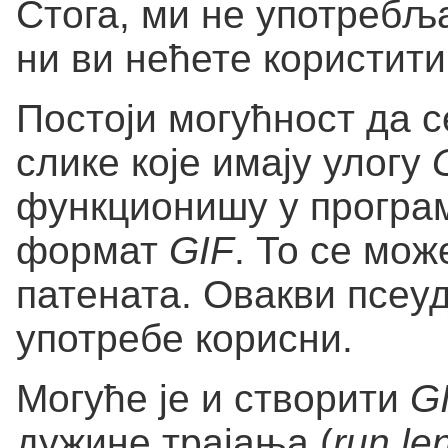
Стога, ми не употреб
ни ви нећете користити
Постоји могућност да 
слике које имају улогу
функционишу у програм
формат
GIF
. То се мо
патената. Овакви псеуд
употребе корисни.
Могуће је и створити
G
дужине трајања (
run le