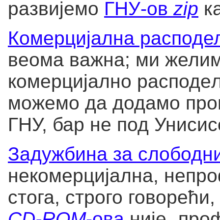
развијемо
ГНУ-ов
zip
ка
Комерцијална расподе
веома важна; ми желим
комерцијално расподељ
можемо да додамо прог
ГНУ, бар не под Униси
Задужбина за слободн
некомерцијална, непро
стога, строго говорећи
CD-ROM
-ова
није „про