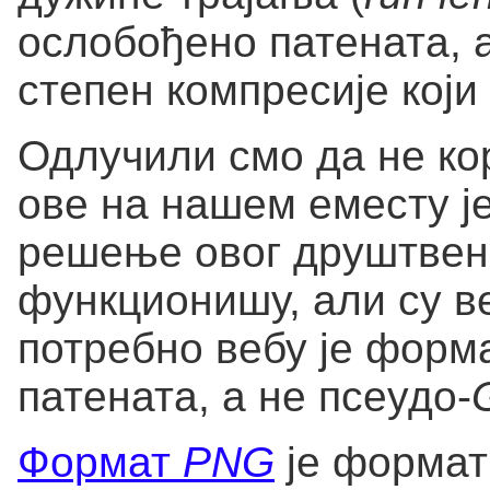
ослобођено патената, 
степен компресије који
Одлучили смо да не ко
ове на нашем еместу ј
решење овог друштвен
функционишу, али су в
потребно вебу је форм
патената, а не псеудо-
Формат
PNG
је формат 