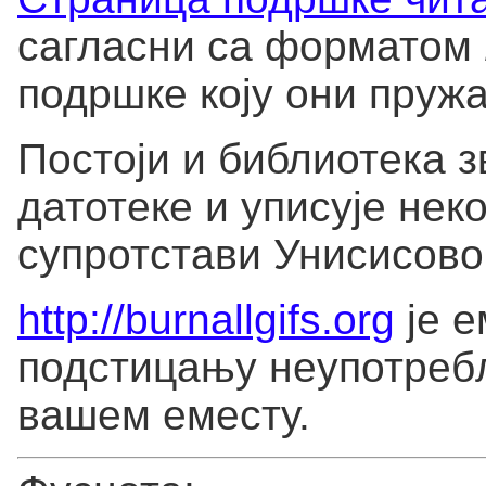
сагласни са форматом
подршке коју они пружа
Постоји и библиотека 
датотеке и уписује не
супротстави Унисисово
http://burnallgifs.org
је е
подстицању неупотре
вашем еместу.