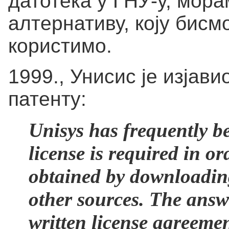
датотека у ГНУ-у, мор
алтернативу, коју бис
користимо.
1999., Унисис је изјав
патенту:
Unisys has frequently b
license is required in o
obtained by downloading
other sources. The answe
written license agreeme