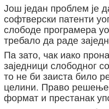
Још један проблем је д
софтверски патенти уо
слободе програмера уо
требало да раде заједн
Па зато, чак иако про
заједници слободног с
то не би заиста било 
целини. Право решење 
формат и престанак у