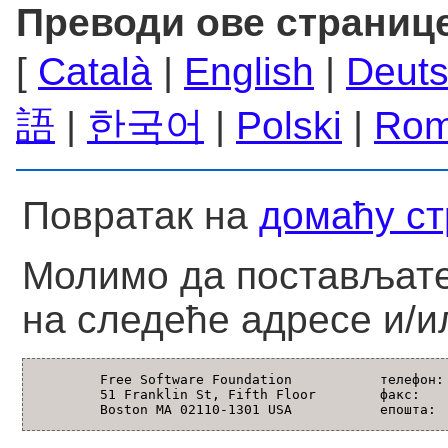
Преводи ове страниц
[
Català
|
English
|
Deut
語
|
한국어
|
Polski
|
Rom
Повратак на
домаћу ст
Молимо да постављате
на следеће адресе и/и
        Free Software Foundation           телефон: 
        51 Franklin St, Fifth Floor        факс:    
        Boston MA 02110-1301 USA           епошта: 