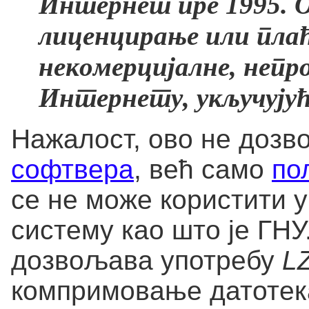
Интернет пре 1995. О
лиценцирање или плаћ
некомерцијалне, непр
Интернету, укључујућ
Нажалост, ово не доз
софтвера
, већ само
по
се не може користити 
систему као што је ГНУ
дозвољава употребу
L
компримовање датотека