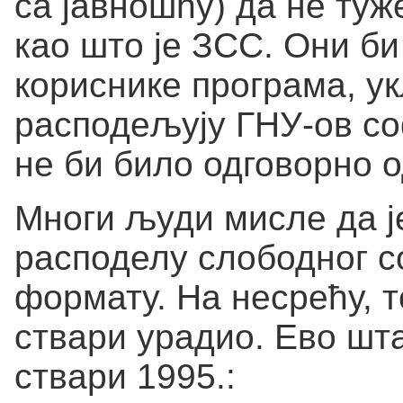
са јавношћу) да не туж
као што је ЗСС. Они би
кориснике програма, у
расподељују ГНУ-ов со
не би било одговорно о
Многи људи мисле да ј
расподелу слободног 
формату. На несрећу, т
ствари урадио. Ево шта
ствари 1995.: