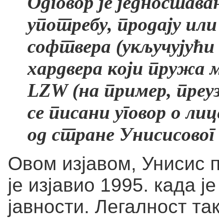
Одговор је једноставан
употребу, продају или
софтвера (укључујући 
хардвера који пружа
LZW
(на пример, преу
се писани уговор о ли
од стране Унисисовог
Овом изјавом, Унисис 
је изјавио 1995. када ј
јавности. Легалност та