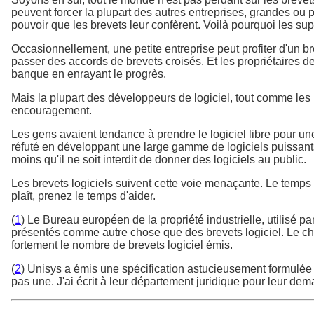
peuvent forcer la plupart des autres entreprises, grandes ou 
pouvoir que les brevets leur confèrent. Voilà pourquoi les su
Occasionnellement, une petite entreprise peut profiter d'un b
passer des accords de brevets croisés. Et les propriétaires d
banque en enrayant le progrès.
Mais la plupart des développeurs de logiciel, tout comme les ut
encouragement.
Les gens avaient tendance à prendre le logiciel libre pour u
réfuté en développant une large gamme de logiciels puissants re
moins qu'il ne soit interdit de donner des logiciels au public.
Les brevets logiciels suivent cette voie menaçante. Le temps 
plaît, prenez le temps d'aider.
(
1
) Le Bureau européen de la propriété industrielle, utilisé
présentés comme autre chose que des brevets logiciel. Le chan
fortement le nombre de brevets logiciel émis.
(
2
) Unisys a émis une spécification astucieusement formulée q
pas une. J'ai écrit à leur département juridique pour leur dem