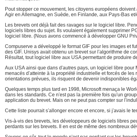
Pout stopper ce mouvement, les citoyens européens doivent a
Agir en Allemagne, en Suède, en Finlande, aux Pays-Bas et/o
Les brevets ont déjà fait des ravages sur le logiciel libre. 
logiciels libres du sujet. Ils voulaient également supprimer PG
logiciel libre. (Nous avons commencé à développer GNU Priva
Compuserve a développé le format GIF pour les images et fut 
des GIF. Unisys avait obtenu un brevet sur l'algorithme de co
Résultat, tout logiciel libre aux USA permettant de produire d
Aux USA ainsi que dans d'autres pays, un logiciel libre pou
menacés d'atteinte à la propriété industrielle et forcés de les
orientations prévues, ils risquent de devenir indisponibles é
Quelques temps plus tard en 1998, Microsoft menaça le World
dans les standards. Ce n'est pas la première fois qu'un group
application du brevet. Mais on ne peut pas compter sur l'indu
Cette liste pourrait s'allonger encore et encore, si j'avais l
Vis-à-vis des brevets, les développeurs de logiciels libres p
perdants sur les brevets. Il en est de même des nombreux dé
Soyons en sûr, tout le monde n'est pas perdant sur les brevet