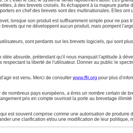
petites, à des brevets croisés. Ils échappent à la majeure partie
pporters en chef des brevets sont des multinationales. Elles on
revet, lorsque son produit est suffisamment simple pour ne pas 
e brevets qui ne développent aucun produit, mais pompent l'argen
ilisateurs, sont perdants sur les brevets logiciels, qui sont plu
ne idée absurde, prétendant qu'il nous manquait l'aptitude à dé
spectant la liberté de l'utilisateur. Donner au public le spectre 
d'agir est venu. Merci de consulter
www.ffii.org
pour plus d'infor
 par de nombreux pays européens, a émis un nombre certain de br
gement pris en compte ouvrirait la porte au brevetage illimité d
ui est souvent comprise comme une autorisation de produire des 
ander une clarification et/ou une modification de leur politique,