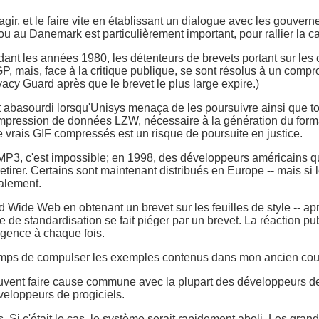
gir, et le faire vite en établissant un dialogue avec les gouve
u au Danemark est particulièrement important, pour rallier la c
Pendant les années 1980, les détenteurs de brevets portant sur le
P, mais, face à la critique publique, se sont résolus à un compro
cy Guard après que le brevet le plus large expire.)
abasourdi lorsqu'Unisys menaça de les poursuivre ainsi que tou
mpression de données LZW, nécessaire à la génération du format G
e vrais GIF compressés est un risque de poursuite en justice.
r MP3, c'est impossible; en 1998, des développeurs américains 
 retirer. Certains sont maintenant distribués en Europe -- mais si
galement.
 Wide Web en obtenant un brevet sur les feuilles de style -- 
e de standardisation se fait piéger par un brevet. La réaction p
lgence à chaque fois.
e temps de compulser les exemples contenus dans mon ancien courr
euvent faire cause commune avec la plupart des développeurs de 
veloppeurs de progiciels.
s. Si c'était le cas, le système serait rapidement aboli. Les gr