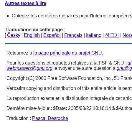
Autres textes à lire
Obtenez les dernières menaces pour l'Internet européen s
Traductions de cette page
:
[
Česky
|
English
|
Español
|
Français
|
Italiano
|
한국어
|
Nor
Retournez à
la page principale du projet GNU
.
Pour les questions et requêtes relatives à la FSF & GNU :
g
webmasters@gnu.org
, envoyer une autre question à
gnu@g
Copyright (C) 2000 Free Software Foundation, Inc., 51 Frank
Verbatim copying and distribution of this entire article is pe
La reproduction exacte et la distribution intégrale de cet art
Dernière mise-à-jour :
$Date: 2005/08/22 10:18:14 $ $Author
Traduction :
Pascal Desroche