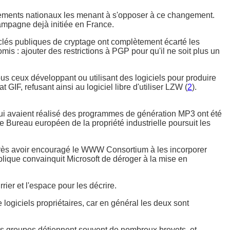
rnements nationaux les menant à s'opposer à ce changement.
ampagne dejà initiée en France.
s clés publiques de cryptage ont complètement écarté les
mis : ajouter des restrictions à PGP pour qu'il ne soit plus un
s ceux développant ou utilisant des logiciels pour produire
IF, refusant ainsi au logiciel libre d'utiliser LZW (
2
).
qui avaient réalisé des programmes de génération MP3 ont été
 le Bureau européen de la propriété industrielle poursuit les
après avoir encouragé le WWW Consortium à les incorporer
ublique convainquit Microsoft de déroger à la mise en
ier et l'espace pour les décrire.
logiciels propriétaires, car en général les deux sont
ands groupes détiennent souvent de nombreux brevets, et