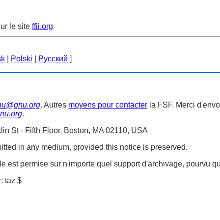
ur le site
ffii.org
sk
|
Polski
|
Русский
]
nu@gnu.org
. Autres
moyens pour contacter
la FSF. Merci d'env
nu.org
.
lin St - Fifth Floor, Boston, MA 02110, USA
rmitted in any medium, provided this notice is preserved.
icle est permise sur n'importe quel support d'archivage, pourvu qu
: taz $