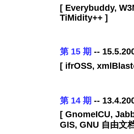
[ Everybuddy, W3
TiMidity++ ]
第 15 期
-- 15.5.20
[ ifrOSS, xmlBl
第 14 期
-- 13.4.20
[ GnomeICU, Jab
GIS, GNU 自由文