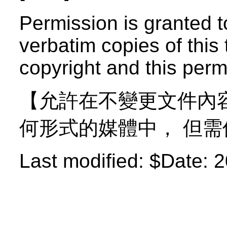
Permission
is granted t
verbatim copies of this 
copyright and this perm
【允許在不變更文件內
何形式的媒體中， 但
Last modified:
$Date: 2