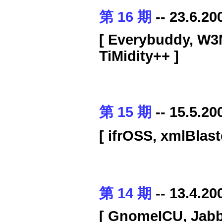
第 16 期
-- 23.6.20
[ Everybuddy, W3
TiMidity++ ]
第 15 期
-- 15.5.20
[ ifrOSS, xmlBl
第 14 期
-- 13.4.20
[ GnomeICU, Jab