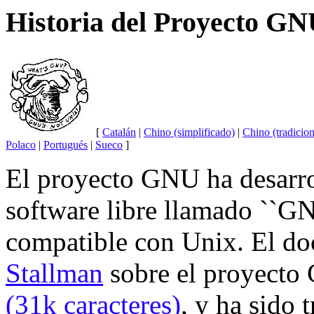
Historia del Proyecto G
[
Catalán
|
Chino (simplificado)
|
Chino (tradicion
Polaco
|
Portugués
|
Sueco
]
El proyecto GNU ha desarro
software libre llamado ``G
compatible con Unix. El do
Stallman
sobre el proyecto
(31k caracteres)
, y ha sido 