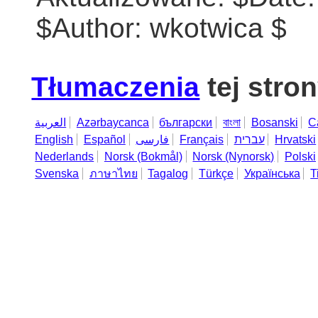
$Author: wkotwica $
Tłumaczenia
tej stro
العربية
Azərbaycanca
български
বাংলা
Bosanski
C
English
Español
فارسی
Français
עברית
Hrvatski
Nederlands
Norsk (Bokmål)
Norsk (Nynorsk)
Polski
Svenska
ภาษาไทย
Tagalog
Türkçe
Українська
T