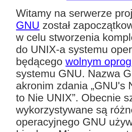
Witamy na serwerze pr
GNU
został zapoczątko
w celu stworzenia komp
do UNIX-a systemu oper
będącego
wolnym opro
systemu GNU. Nazwa GN
akronim zdania „GNU's 
to Nie UNIX”. Obecnie s
wykorzystywane są róż
operacyjnego GNU używ