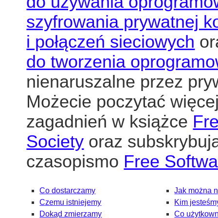
do używania oprogramo
szyfrowania prywatnej k
i połączeń sieciowych
or
do tworzenia oprogramo
nienaruszalne przez pr
Możecie poczytać więcej
zagadnień w książce
Fre
Society
oraz subskrybują
czasopismo
Free Softw
Co dostarczamy
Jak można 
Czemu istniejemy
Kim jesteśm
Dokąd zmierzamy
Co użytkown