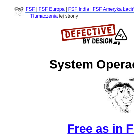
FSF
|
FSF Europa
|
FSF India
|
FSF Ameryka Łaci
Tłumaczenia
tej strony
System Opera
Free as in 