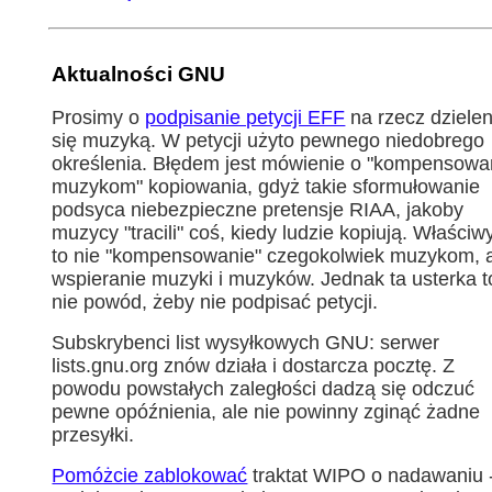
Aktualności GNU
Prosimy o
podpisanie petycji EFF
na rzecz dzielen
się muzyką. W petycji użyto pewnego niedobrego
określenia. Błędem jest mówienie o "kompensowa
muzykom" kopiowania, gdyż takie sformułowanie
podsyca niebezpieczne pretensje RIAA, jakoby
muzycy "tracili" coś, kiedy ludzie kopiują. Właściw
to nie "kompensowanie" czegokolwiek muzykom, 
wspieranie muzyki i muzyków. Jednak ta usterka t
nie powód, żeby nie podpisać petycji.
Subskrybenci list wysyłkowych GNU: serwer
lists.gnu.org znów działa i dostarcza pocztę. Z
powodu powstałych zaległości dadzą się odczuć
pewne opóźnienia, ale nie powinny zginąć żadne
przesyłki.
Pomóżcie zablokować
traktat WIPO o nadawaniu 