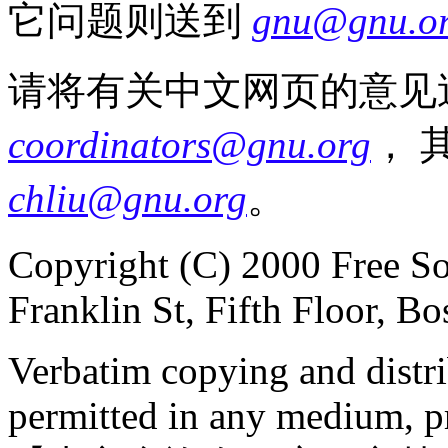
它问题则送到
gnu@gnu.o
请将有关中文网页的意见
coordinators@gnu.org
， 
chliu@gnu.org
。
Copyright (C) 2000 Free So
Franklin St, Fifth Floor, 
Verbatim copying and distribu
permitted in any medium, pr