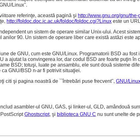
`GNU/Linux''.
viitoare referinţe, această pagină şi
http://www.gnu.org/gnu/the-g
nţe,
http://foldoc.doc.ic.ac.uk/foldoc/foldoc.cgi?Linux
este un URL 
dependent un sistem de operare similar Unix-ului. Acest sistem
tul anilor 90. Un sistem de operare liber care există astăzi este a
ne de GNU, cum este GNU/Linux. Programatorii BSD au fost insp
r GNU a ajutat la convingerea lor, dar codul BSD are foarte puţi
me BSD; totuşi, luate pe ansamblu, ele sunt două sisteme difer
a GNU/BSD n-ar fi potrivit situaţiei.
i citi şi pagina noastră de ``întrebări puse frecvent'',
GNU/Linu
includ asambler-ul GNU, GAS, şi linker-ul, GLD, amândouă sun
 PostScript
Ghostscript
, şi
biblioteca GNU C
nu sunt unelte de