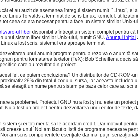
ucât ei au auzit de asemenea întregul sistem numit ``Linux'', ei 
e Linus Torvalds a terminat de scris Linux, kernelul, utilizatorii
 tot ceea ce era necesar pentru a face un sistem similar Unix-ulu
ftware-ul liber
disponibil a întregit un sistem complet pentru că 
a unui sistem liber similar Unix-ului, numit GNU.
Anunţul iniţial
Linux a fost scris, sistemul era aproape terminat.
p dezvoltarea unui anumit program pentru a rezolva o anumită sa
rogram pentru formatarea textelor (TeX); Bob Scheifler a decis să
ecifice care au rezultat din proiect.
est fel, ce putem concluziona? Un distribuitor de CD-ROM-uri a c
aproximativ 28% din totalul codului sursă, iar aceasta includea
i să se aleagă un nume pentru sistem pe baza celor care au scris
are a problemei. Proiectul GNU nu a fost şi nu este un proiect 
at. Nu a fost un proiect pentru dezvoltarea unui editor de texte,
n sistem şi ei toţi merită să le acordăm credit. Dar motivul pentr
t să creeze unul. Noi am făcut o listă de programe necesare pent
ă. Noi am scris componentele esenţiale dar mai puţin senzaţiona