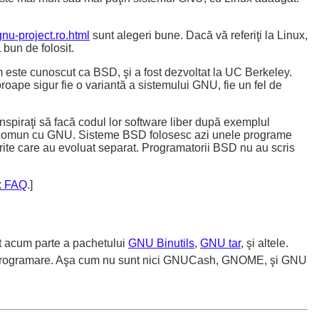
nu-project.ro.html
sunt alegeri bune. Dacă vă referiţi la Linux,
bun de folosit.
 este cunoscut ca BSD, şi a fost dezvoltat la UC Berkeley.
proape sigur fie o variantă a sistemului GNU, fie un fel de
iraţi să facă codul lor software liber după exemplul
n în comun cu GNU. Sisteme BSD folosesc azi unele programe
ite care au evoluat separat. Programatorii BSD nu au scris
x FAQ
.]
t acum parte a pachetului
GNU Binutils
,
GNU tar
, şi altele.
 programare. Aşa cum nu sunt nici GNUCash, GNOME, şi GNU