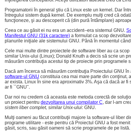
Programatorii în general ştiu că Linux este un kernel. Dar într
întregului sistem după kernel. De exemplu mulţi cred că odată c
funcţioneze, şi au descoperit că (din pură întâmplare) aproape
Ceea ce au găsit ei nu era un accident--era sistemul GNU.
So
Manifestul GNU (31k caractere)
a formulat ca scop dezvoltare
planurile iniţiale ale sistemului GNU. Până în momentul când 
Cele mai multe dintre proiectele de software liber au ca sco
similar Unix-ului (Linux); Donald Knuth a decis să scrie un p
măsurăm contribuţia acestui tip de proiecte prin programele sp
Dacă am încerca să măsurăm contribuţia Proiectului GNU în ac
software-ul GNU
constituia cea mai mare parte din conţinut, 
ar exista. Linux în sine era aproximativ 3%. Aşa că dacă ar f
ar fi ``GNU''.
Dar noi nu credem că aceasta este metoda corectă de soluţion
un proiect pentru
dezvoltarea unui compilator C
, dar l-am cre
sistem liber complet, similar Unix-ului
: GNU.
Mulţi oameni au făcut contribuţii majore la software-ul liber di
programe utilitare - este pentru că Proiectul GNU a fost meni
găsit, scris, sau găsit oameni să scrie programele de pe list