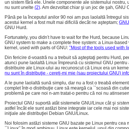
un sistem fără ele. Unele componente ale sistemului nostru, 
nu sunt unelte
(2)
. Am dezvoltat chiar şi un joc de şah, GNU 
Până pe la începutul anilor 90 noi am pus laolaltă întregul s
acestui kernel a fost mult mai dificilă decât ne aşteptam;
GNU 
GNU Hurd.
Fortunately, you didn't have to wait for the Hurd, because Lin
GNU system to make a complete free system: a Linux-based ve
kernel, used with parts of GNU:
"Most of the tools used with 
Din fericire d-voastră nu a trebuit să aşteptaţi pentru Hurd, p
atunci pune laolaltă Linux împreună cu sistemul GNU pentru a
distribuire ale Linux-ului au recunoscut că Linux era un kernel
nu sunt în distribuţie - cereţi-mi mie (sau proiectului GNU) inf
A le pune laolaltă sună simplu, dar nu a fost o treabă elem
complet într-o distribuţie care să meargă ca ``scoasă din cuti
problemă pe care noi n-am tratat-o pentru că noi nu atinsesem 
Proiectul GNU suportă atât sistemele GNU/Linux cât şi
siste
astfel încât ele sunt astăzi bine integrate iar cele mai noi s
iniţiale ale distribuţiei Debian GNU/Linux.
Noi folosim astăzi sisteme GNU bazate pe Linux pentru cea mai
``Linux'' în mod ambiguu. Linux este kernelul, unul din comp