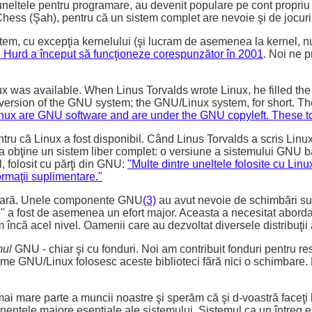
uneltele pentru programare, au devenit populare pe cont propriu
Chess (Şah), pentru că un sistem complet are nevoie şi de jocur
istem, cu excepţia kernelului (şi lucram de asemenea la kernel, 
Hurd a început să funcţioneze corespunzător în 2001
. Noi ne 
ux was available. When Linus Torvalds wrote Linux, he filled the
rsion of the GNU system; the GNU/Linux system, for short. The
linux are GNU software and are under the GNU copyleft. These tool
entru că Linux a fost disponibil. Când Linus Torvalds a scris Linu
 obţine un sistem liber complet: o versiune a sistemului GNU b
, folosit cu părţi din GNU:
"Multe dintre uneltele folosite cu Li
ormaţii suplimentare."
entară. Unele componente GNU
(3)
au avut nevoie de schimbări sub
e'' a fost de asemenea un efort major. Aceasta a necesitat aborda
încă acel nivel. Oamenii care au dezvoltat diversele distribuţii a
mul
GNU - chiar şi cu fonduri. Noi am contribuit fonduri pentru re
isteme GNU/Linux folosesc aceste biblioteci fără nici o schimbare.
 mare parte a muncii noastre şi sperăm că şi d-voastră faceţi l
onentele majore esenţiale ale sistemului. Sistemul ca un întreg