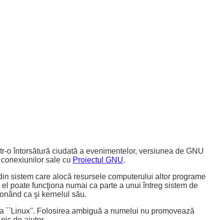
rintr-o întorsătură ciudată a evenimentelor, versiunea de GNU
a conexiunilor sale cu
Proiectul GNU
.
l din sistem care alocă resursele computerului altor programe
; el poate funcţiona numai ca parte a unui întreg sistem de
onând ca şi kernelul său.
menea ``Linux''. Folosirea ambiguă a numelui nu promovează
pic de ajutor.