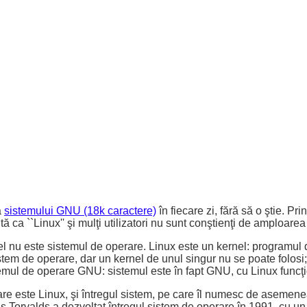
a
sistemului GNU (18k caractere)
în fiecare zi, fără să o ştie. P
ă ca ``Linux'' şi mulţi utilizatori nu sunt conştienţi de amploare
r el nu este sistemul de operare. Linux este un kernel: programu
stem de operare, dar un kernel de unul singur nu se poate folosi
temul de operare GNU: sistemul este în fapt GNU, cu Linux funcţi
el, care este Linux, şi întregul sistem, pe care îl numesc de ase
s Torvalds a dezvoltat întregul sistem de operare în 1991, cu un 