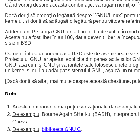
Când vorbiţi despre această combinaţie, vă rugăm numiţi-o `
Dacă doriţi să creeaţi o legătură despre ``GNU/Linux'' pentru 
kernelul, şi doriţi să adăugaţi o legătură pentru viitoare referi
Addendum: Pe lângă GNU, un alt proiect a dezvoltat în mod in
Acesta nu a fost liber în anii 80, dar a devenit liber la începu
sistem BSD.
Oamenii întreabă uneori dacă BSD este de asemenea o versiu
Proiectului GNU iar apeluri explicite din partea activiştilo
GNU, aşa cum şi GNU şi variantele sale folosesc unele progra
un kernel şi nu l-au adăugat sistemului GNU, aşa că un nume c
[Dacă doriţi să aflaţi mai multe despre această chestiune, puteţ
Note:
Aceste componente mai puţin senzaţionale dar esenţiale
De exemplu
, Bourne Again SHell-ul (BASH), interpretorul
Chess.
De exemplu
,
biblioteca GNU C
.