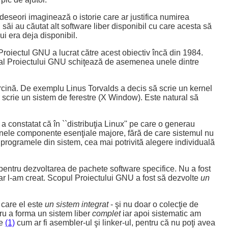
adeseori imaginează o istorie care ar justifica numirea
 săi au căutat alt software liber disponibil cu care acesta să
i era deja disponibil.
Proiectul GNU a lucrat către acest obiectiv încă din 1984.
al Proiectului GNU schiţează de asemenea unele dintre
rcină. De exemplu Linus Torvalds a decis să scrie un kernel
 scrie un sistem de ferestre (X Window). Este natural să
onstatat că în ``distribuţia Linux'' pe care o generau
 unele componente esenţiale majore, fără de care sistemul nu
 programele din sistem, cea mai potrivită alegere individuală
pentru dezvoltarea de pachete software specifice. Nu a fost
 dar l-am creat. Scopul Proiectului GNU a fost să dezvolte
un
u care el este
un sistem integrat
- şi nu doar o colecţie de
ru a forma un sistem liber
complet
iar apoi sistematic am
le
(1)
cum ar fi asembler-ul şi linker-ul, pentru că nu poţi avea