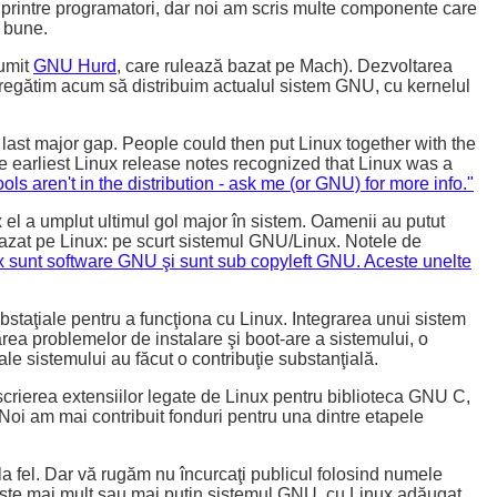
 printre programatori, dar noi am scris multe componente care
i bune.
numit
GNU Hurd
, care rulează bazat pe Mach). Dezvoltarea
pregătim acum să distribuim actualul sistem GNU, cu kernelul
 last major gap. People could then put Linux together with the
 earliest Linux release notes recognized that Linux was a
s aren't in the distribution - ask me (or GNU) for more info."
x el a umplut ultimul gol major în sistem. Oamenii au putut
azat pe Linux: pe scurt sistemul GNU/Linux. Notele de
nux sunt software GNU şi sunt sub copyleft GNU. Aceste unelte
staţiale pentru a funcţiona cu Linux. Integrarea unui sistem
rea problemelor de instalare şi boot-are a sistemului, o
le sistemului au făcut o contribuţie substanţială.
scrierea extensiilor legate de Linux pentru biblioteca GNU C,
 Noi am mai contribuit fonduri pentru una dintre etapele
a fel. Dar vă rugăm nu încurcaţi publicul folosind numele
 este mai mult sau mai puţin sistemul GNU, cu Linux adăugat.