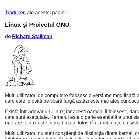
Traduceri
ale acestei pagini
Linux şi Proiectul GNU
de
Richard Stallman
Multi utilizatori de computere folosesc o versiune modificată 
care este folosită pe scară largă astăzi este mai ales cunoscut
Există într-adevăr un Linux; iar aceşti oameni îl folosesc, da
care sunt executate. Kernelul este o parte esenţială a unui si
operare. Linux este în mod uzual folosit în combinaţie cu sis
Mulţi utilizatori nu sunt conştienţi de distincţia dintre kern
înţelegerea conceptelor. Aceşti utilizatori adesea cred că Linu