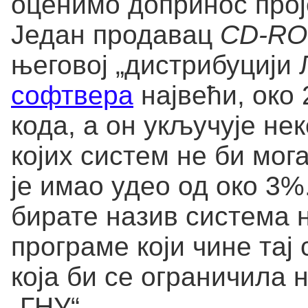
оценимо допринос прој
Један продавац
CD-R
његовој „дистрибуцији
софтвера
највећи, око 
кода, а он укључује не
којих систем не би мо
је имао удео од око 3%
бирате назив система н
програме који чине тај
која би се ограничила н
„ГНУ“.