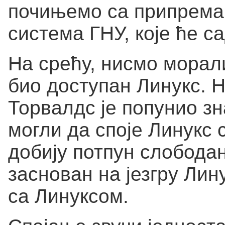
почињемо са припрема
система ГНУ, које ће с
На срећу, нисмо морали
био доступан Линукс. 
Торвалдс је попунио зн
могли да споје Линукс
добију потпун слобода
заснован на језгру Лин
са Линуксом.