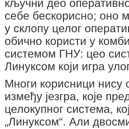
кључни део оперативног
себе бескорисно; оно
у склопу целог операти
обично користи у комб
системом ГНУ: цео сист
Линуксом који игра улог
Многи корисници нису 
између језгра, које пр
целокупног система, ко
„Линуксом“. Али двосм