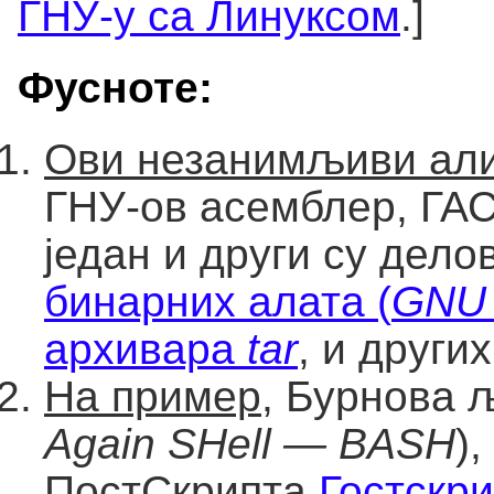
ГНУ-у са Линуксом
.]
Фусноте:
Ови незанимљиви али
ГНУ-ов асемблер, ГАС
један и други су дело
бинарних алата (
GNU 
архивара
tar
, и других
На пример
, Бурнова 
Again SHell — BASH
)
ПостСкрипта
Гостскри