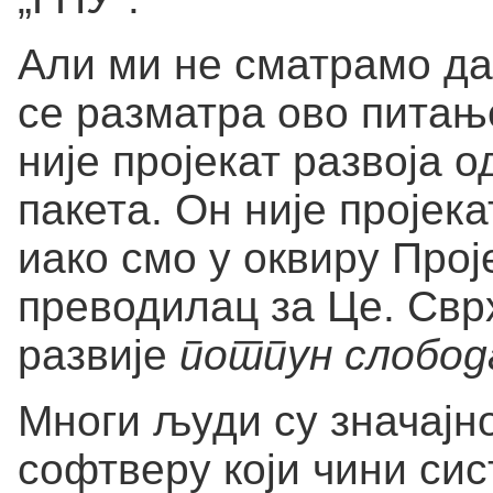
Али ми не сматрамо да
се разматра ово питање
није пројекат развоја 
пакета. Он није пројек
иако смо у оквиру Прој
преводилац за Це. Сврх
развије
потпун слобод
Многи људи су значајн
софтверу који чини сис