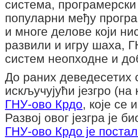
система, програмерски
популарни међу прогр
и многе делове који ни
развили и игру шаха, Г
систем неопходне и до
До раних деведесетих 
искључујући језгро (на
ГНУ-ово Крдо
, које се
Развој овог језгра је б
ГНУ-ово Крдо је постал