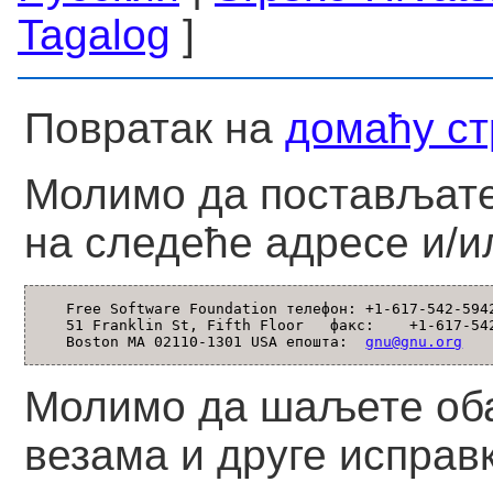
Tagalog
]
Повратак на
домаћу ст
Молимо да постављате
на следеће адресе и/и
   Free Software Foundation телефон: +1-617-542-5942
   51 Franklin St, Fifth Floor   факс:    +1-617-542
   Boston MA 02110-1301 USA епошта:  
gnu@gnu.org
Молимо да шаљете об
везама и друге исправк