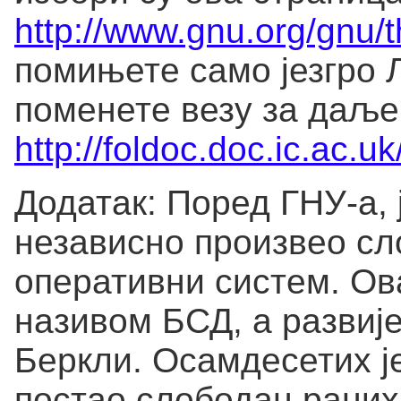
http://www.gnu.org/gnu/t
помињете само језгро Л
поменете везу за даље
http://foldoc.doc.ic.ac.u
Додатак: Поред ГНУ-а, ј
независно произвео сл
оперативни систем. Ова
називом БСД, а развије
Беркли. Осамдесетих је
постао слободан раних