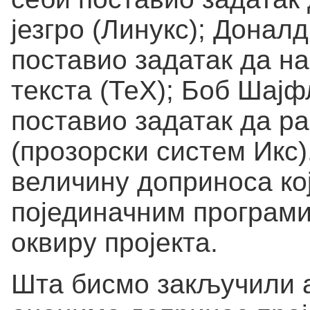
језгро (Линукс); Доналд
поставио задатак да н
текста (ТеХ); Боб Шајф
поставио задатак да ра
(прозорски систем Икс
величину доприноса кој
појединачним програмим
оквиру пројекта.
Шта бисмо закључили 