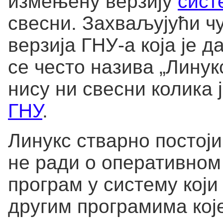
измењену верзију
сист
свесни. Захваљујући ч
верзија ГНУ-а која је
се често назива „Линук
нису ни свесни колика 
ГНУ
.
Линукс стварно постоји
не ради о оперативном 
програм у систему кој
другим програмима које