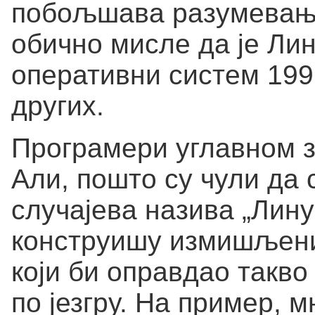
побољшава разумевање
обично мисле да је Ли
оперативни систем 199
других.
Програмери углавном зн
Али, пошто су чули да 
случајева назива „Лину
конструишу измишљени 
који би оправдао такв
по језгру. На пример, м