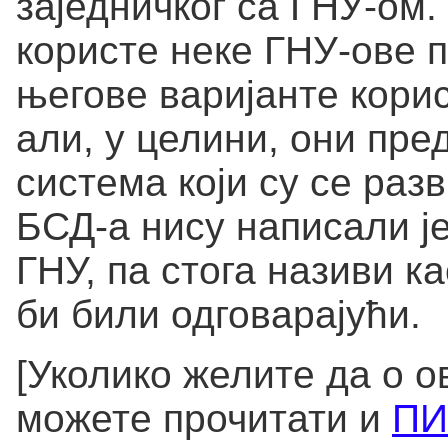
заједничког са ГНУ-ом
користе неке ГНУ-ове 
његове варијанте кори
али, у целини, они пре
система који су се раз
БСД-а нису написали је
ГНУ, па стога називи к
би били одговарајући.
[Уколико желите да о о
можете прочитати и
ПИ