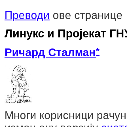
Преводи
ове странице
Линукс и Пројекат ГН
*
Ричард Сталман
Многи корисници рачун