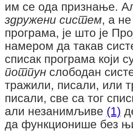
им се ода признање. Ал
здружени систем
, а н
програма, је што је Пр
намером да такав сист
списак програма који с
потпун
слободан систе
тражили, писали, или 
писали, све са тог спи
али незанимљиве
(1)
де
да функционише без њи