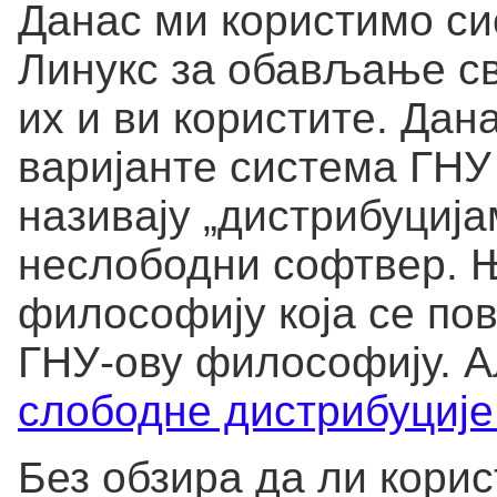
Данас ми користимо си
Линукс за обављање св
их и ви користите. Дан
варијанте система ГНУ 
називају „дистрибуциј
неслободни софтвер. 
философију која се пов
ГНУ-ову философију. А
слободне дистрибуције
Без обзира да ли кори