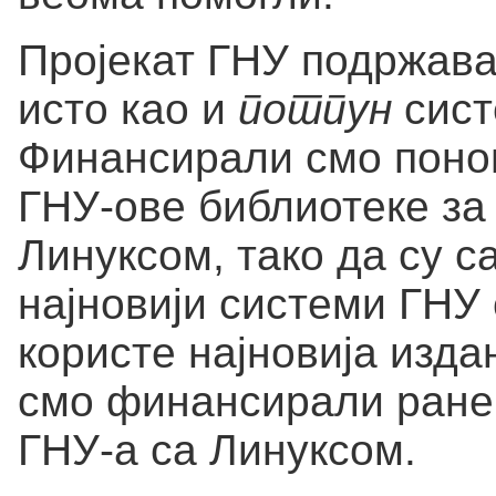
Пројекат ГНУ подржава
исто као и
потпун
сист
Финансирали смо пон
ГНУ-ове библиотеке за Ц
Линуксом, тако да су с
најновији системи ГНУ
користе најновија изда
смо финансирали ране 
ГНУ-а са Линуксом.