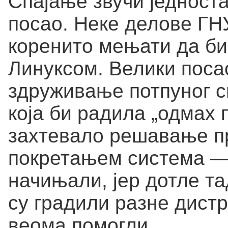
Спајање звучи једноста
посао. Неке делове ГН
коренито мењати да би
Линуксом. Велики поса
здруживање потпуног с
која би радила „одмах 
захтевало решавање п
покретањем система — 
начињали, јер дотле та
су градили разне дист
веома помогли.