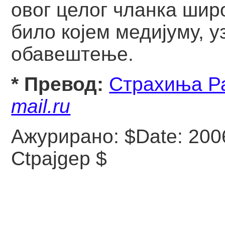
овог целог чланка шир
било којем медијуму, у
обавештење.
* Превод:
Страхиња Р
mail.ru
Ажурирано:
$Date: 200
Ctpajgep $