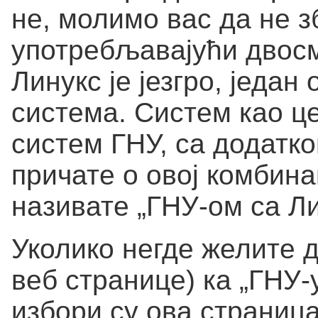
не, молимо вас да не з
употребљавајући двосм
Линукс је језгро, један
система. Систем као ц
систем ГНУ, са додатко
причате о овој комбина
називате „ГНУ-ом са Л
Уколико негде желите д
веб странице) ка „ГНУ-
избори су ова страниц