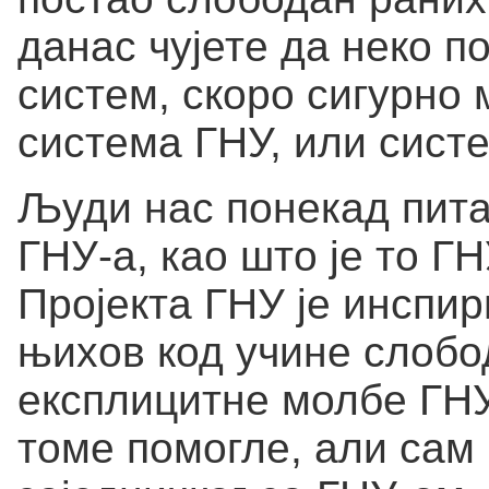
данас чујете да неко 
систем, скоро сигурно 
система ГНУ, или сист
Људи нас понекад питај
ГНУ-а, као што је то Г
Пројекта ГНУ је инспи
њихов код учине слобо
експлицитне молбе ГНУ
томе помогле, али сам 