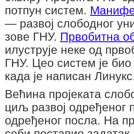
потпун систем.
Манифе
— развој слободног уни
зове ГНУ.
Првобитна об
илуструје неке од прво
ГНУ. Цео систем је био
када је написан Линукс
Већина пројеката слоб
циљ развој одређеног
одређеног посла. На п
себи поставио задатак