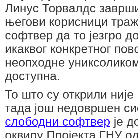
Линус Торвалдс заврши
његови корисници траж
софтвер да то језгро до
икаквог конкретног пов
неопходне униксоликом
доступна.
То што су открили није
тада још недовршен си
слободни софтвер
је д
оквиру Пројекта ГНУ од