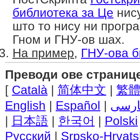
библиотека за Це
нису
што то нису ни прогр
Гном и ГНУ-ов шах.
На пример
,
ГНУ-ова б
Преводи ове страниц
[
Català
|
简体中文
|
繁
English
|
Español
|
ارسی
|
日本語
|
한국어
|
Polski
Русский
|
Srpsko-Hrvats