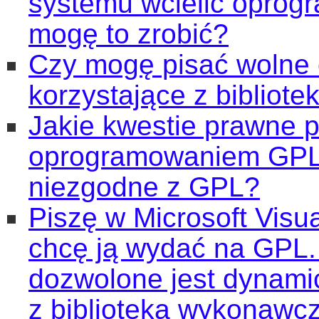
systemu wcielić oprog
mogę to zrobić?
Czy mogę pisać wolne
korzystające z bibliote
Jakie kwestie prawne po
oprogramowaniem GPL z
niezgodne z GPL?
Piszę w Microsoft Visu
chcę ją wydać na GPL.
dozwolone jest dynami
z biblioteką wykonawcz