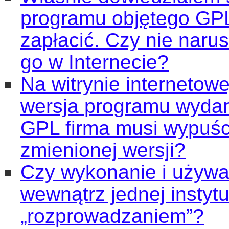
programu objętego GPL
zapłacić. Czy nie naru
go w Internecie?
Na witrynie internetow
wersja programu wyda
GPL firma musi wypuści
zmienionej wersji?
Czy wykonanie i używa
wewnątrz jednej instytuc
„rozprowadzaniem”?