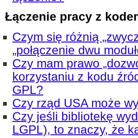
Łączenie pracy z kod
Czym się różnią „zwycz
„połączenie dwu moduł
Czy mam prawo „dozwo
korzystaniu z kodu źr
GPL?
Czy rząd USA może w
Czy jeśli bibliotekę w
LGPL), to znaczy, że k