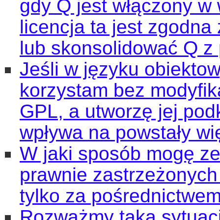
gdy Q jest włączony w 
licencja ta jest zgodn
lub skonsolidować Q 
Jeśli w języku obiekto
korzystam bez modyfikac
GPL, a utworzę jej pod
wpływa na powstały wi
W jaki sposób mogę ze
prawnie zastrzeżonych
tylko za pośrednictwem
Rozważmy taką sytuacj