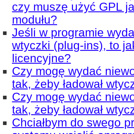
czy muszę użyć GPL jak
modułu?
Jeśli w programie wy
wtyczki (plug-ins), to 
licencyjne?
Czy mogę wydać niewo
tak, żeby ładował wty
Czy mogę wydać niewo
tak, żeby ładował wty
Chciałbym do swego p