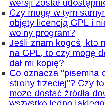
wersji został udostępni
Czy mogę w tym samym
objęty licencją GPL i n
wolny program?
Jeśli znam kogoś, kto
na GPL, to czy mogę d
dał mi kopię?
Co oznacza "pisemna o
strony trzeciej"? Czy t
może dostać źródła d
wszystko jedno jakieg