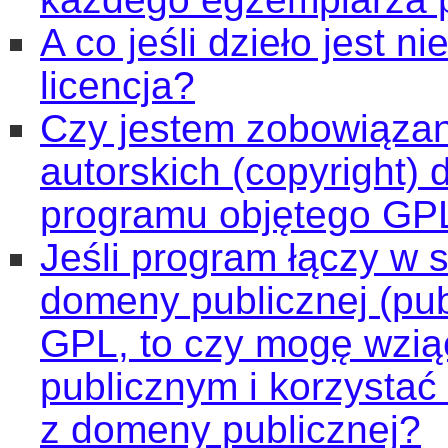
A co jeśli dzieło jest n
licencja?
Czy jestem zobowiązan
autorskich (copyright) 
programu objętego GP
Jeśli program łączy w 
domeny publicznej (pu
GPL, to czy mogę wziąć
publicznym i korzystać 
z domeny publicznej?