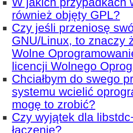
W jakich przypadkach 
również objęty GPL?
Czy jeśli przeniosę sw
GNU/Linux, to znaczy 
Wolne Oprogramowanie 
licencji Wolnego Opro
Chciałbym do swego p
systemu wcielić oprog
mogę to zrobić?
Czy wyjątek dla libst
łączenie?