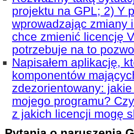
projektu na GPL; 2) Y 
wprowadzając zmiany i
chce zmienić licencję 
potrzebuje na to pozwo
Napisałem aplikację, kt
komponentów mających 
zdezorientowany: jakie
mojego programu? Czy 
z jakich licencji mogę 
Pytania o naruszenia 