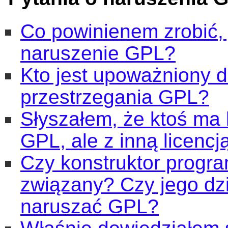
Co powinienem zrobić, 
naruszenie GPL?
Kto jest upoważniony 
przestrzegania GPL?
Słyszałem, że ktoś ma
GPL, ale z inną licencj
Czy konstruktor progra
związany? Czy jego dz
naruszać GPL?