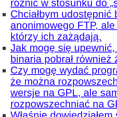
różnic w stosunku do „
Chciałbym udostępnić 
anonimowego FTP, ale w
którzy ich zażądają.
Jak mogę się upewnić, 
binaria pobrał również 
Czy mogę wydać progra
że można rozpowszech
wersje na GPL, ale sa
rozpowszechniać na 
Właśnie dowiedziałem 