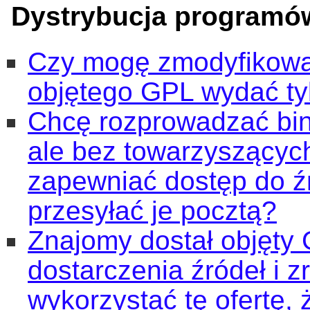
Dystrybucja programó
Czy mogę zmodyfikowa
objętego GPL wydać tyl
Chcę rozprowadzać bin
ale bez towarzyszącyc
zapewniać dostęp do ź
przesyłać je pocztą?
Znajomy dostał objęty 
dostarczenia źródeł i z
wykorzystać tę ofertę,