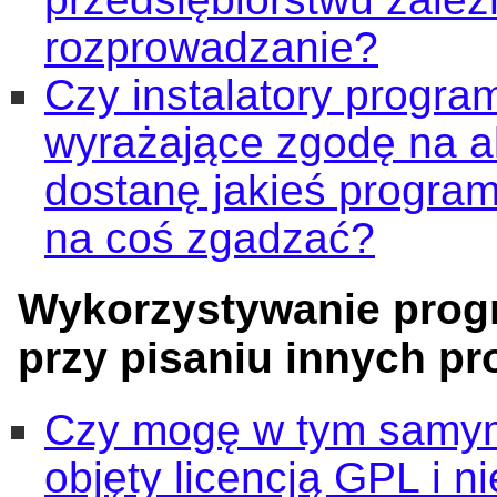
rozprowadzanie?
Czy instalatory progra
wyrażające zgodę na a
dostanę jakieś program
na coś zgadzać?
Wykorzystywanie pro
przy pisaniu innych p
Czy mogę w tym samym
objęty licencją GPL i n