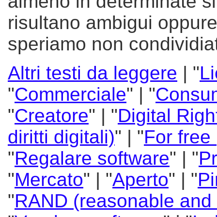
almeno in determinate si
risultano ambigui oppure
speriamo non condividiat
Altri testi da leggere
| "
L
"
Commerciale
" | "
Consu
"
Creatore
" | "
Digital Rig
diritti digitali)
" | "
For free 
"
Regalare software
" | "
Pr
"
Mercato
" | "
Aperto
" | "
Pi
"
RAND (reasonable and n